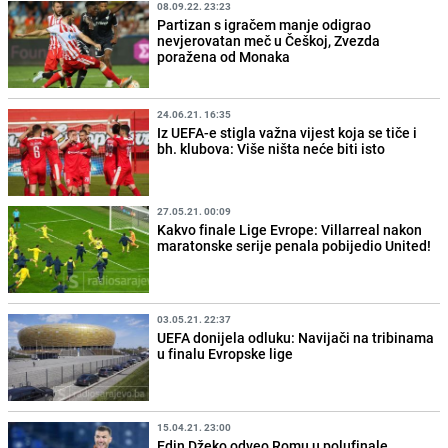
08.09.22. 23:23
Partizan s igračem manje odigrao
nevjerovatan meč u Češkoj, Zvezda
poražena od Monaka
24.06.21. 16:35
Iz UEFA-e stigla važna vijest koja se tiče i
bh. klubova: Više ništa neće biti isto
27.05.21. 00:09
Kakvo finale Lige Evrope: Villarreal nakon
maratonske serije penala pobijedio United!
03.05.21. 22:37
UEFA donijela odluku: Navijači na tribinama
u finalu Evropske lige
15.04.21. 23:00
Edin Džeko odveo Romu u polufinale