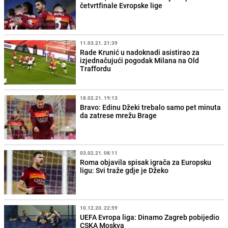
četvrtfinale Evropske lige
11.03.21. 21:39
Rade Krunić u nadoknadi asistirao za
izjednačujući pogodak Milana na Old
Traffordu
18.02.21. 19:13
Bravo: Edinu Džeki trebalo samo pet minuta
da zatrese mrežu Brage
03.02.21. 08:11
Roma objavila spisak igrača za Europsku
ligu: Svi traže gdje je Džeko
10.12.20. 22:59
UEFA Evropa liga: Dinamo Zagreb pobijedio
CSKA Moskva