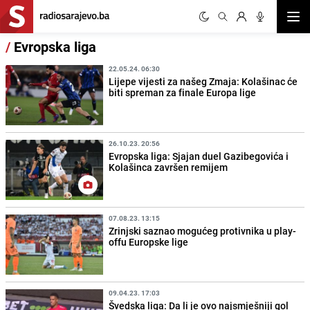
Otvor
/
Evropska liga
22.05.24. 06:30
Lijepe vijesti za našeg Zmaja: Kolašinac će
biti spreman za finale Europa lige
26.10.23. 20:56
Evropska liga: Sjajan duel Gazibegovića i
Kolašinca završen remijem
07.08.23. 13:15
Zrinjski saznao mogućeg protivnika u play-
offu Europske lige
09.04.23. 17:03
Švedska liga: Da li je ovo najsmješniji gol