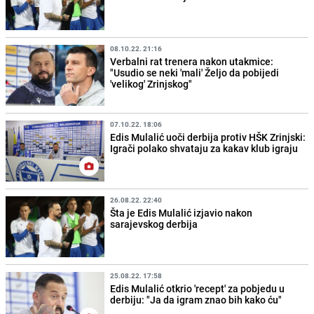
08.10.22. 21:16
Verbalni rat trenera nakon utakmice:
"Usudio se neki 'mali' Željo da pobijedi
'velikog' Zrinjskog"
07.10.22. 18:06
Edis Mulalić uoči derbija protiv HŠK Zrinjski:
Igrači polako shvataju za kakav klub igraju
26.08.22. 22:40
Šta je Edis Mulalić izjavio nakon
sarajevskog derbija
25.08.22. 17:58
Edis Mulalić otkrio 'recept' za pobjedu u
derbiju: "Ja da igram znao bih kako ću"