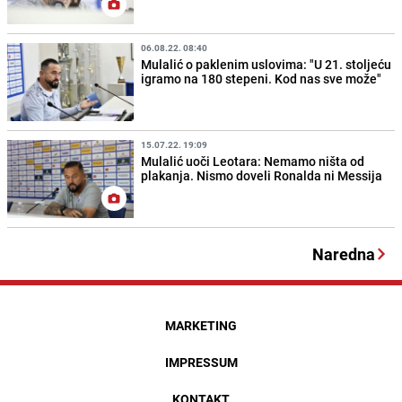
06.08.22. 08:40
Mulalić o paklenim uslovima: "U 21. stoljeću
igramo na 180 stepeni. Kod nas sve može"
15.07.22. 19:09
Mulalić uoči Leotara: Nemamo ništa od
plakanja. Nismo doveli Ronalda ni Messija
Naredna
MARKETING
IMPRESSUM
KONTAKT