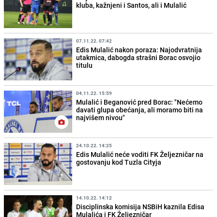
kluba, kažnjeni i Santos, ali i Mulalić
07.11.22. 07:42
Edis Mulalić nakon poraza: Najodvratnija
utakmica, dabogda strašni Borac osvojio
titulu
04.11.22. 15:59
Mulalić i Beganović pred Borac: "Nećemo
davati glupa obećanja, ali moramo biti na
najvišem nivou"
24.10.22. 14:25
Edis Mulalić neće voditi FK Željezničar na
gostovanju kod Tuzla Cityja
14.10.22. 14:12
Disciplinska komisija NSBiH kaznila Edisa
Mulalića i FK Željezničar