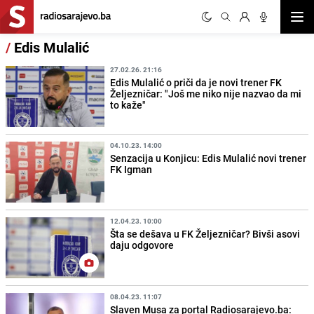
Otvor
/
Edis Mulalić
27.02.26. 21:16
Edis Mulalić o priči da je novi trener FK
Željezničar: "Još me niko nije nazvao da mi
to kaže"
04.10.23. 14:00
Senzacija u Konjicu: Edis Mulalić novi trener
FK Igman
12.04.23. 10:00
Šta se dešava u FK Željezničar? Bivši asovi
daju odgovore
08.04.23. 11:07
Slaven Musa za portal Radiosarajevo.ba: