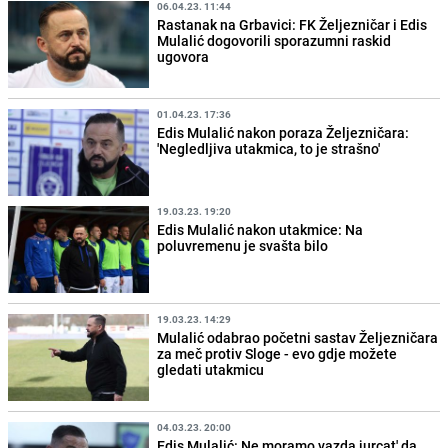
06.04.23. 11:44
Rastanak na Grbavici: FK Željezničar i Edis
Mulalić dogovorili sporazumni raskid
ugovora
01.04.23. 17:36
Edis Mulalić nakon poraza Željezničara:
'Negledljiva utakmica, to je strašno'
19.03.23. 19:20
Edis Mulalić nakon utakmice: Na
poluvremenu je svašta bilo
19.03.23. 14:29
Mulalić odabrao početni sastav Željezničara
za meč protiv Sloge - evo gdje možete
gledati utakmicu
04.03.23. 20:00
Edis Mulalić: Ne moramo vazda jurcat' da