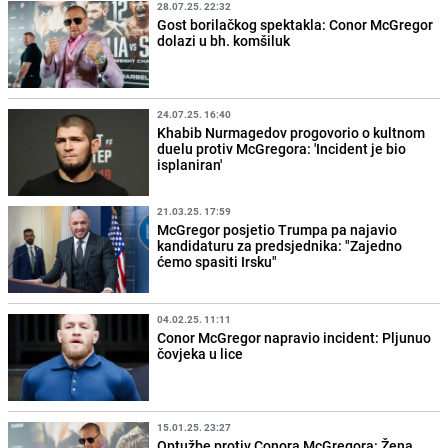
28.07.25. 22:32
Gost borilačkog spektakla: Conor McGregor
dolazi u bh. komšiluk
24.07.25. 16:40
Khabib Nurmagedov progovorio o kultnom
duelu protiv McGregora: 'Incident je bio
isplaniran'
21.03.25. 17:59
McGregor posjetio Trumpa pa najavio
kandidaturu za predsjednika: "Zajedno
ćemo spasiti Irsku"
04.02.25. 11:11
Conor McGregor napravio incident: Pljunuo
čovjeka u lice
15.01.25. 23:27
Optužbe protiv Conora McGregora: Žena