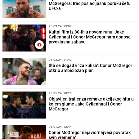
McGregora: Irac poslao jasnu poruku šefu
UFC-a
25.03.24. 13:07
Kultni film iz 80-ih u novom ruhu: Jake
Gyllenhaal i Conor McGregor nam donose
prvoklasnu zabavu
06.03.24. 11:42
Šta se događa 'iza kulisa': Conor McGregor
otkrio ambiciozan plan
26.01.24. 18:25
Objavljen trailer za remake akcijskog hita u
kojem glume Jake Gyllenhaal i Conor
McGregor
01.01.24. 13:44
Conor McGregor najavio 'najveći povratak
svih vremena'