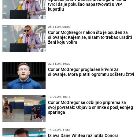
tvrdi da je pokušao napastvovati u VIP
kupatilu
26.11.24. 08:03
Conor McgGregor nakon što je osuđen za
silovanje: Kajem se, nisam to trebao uraditi
ženi koju volim
22.11.24. 19:27
Conor McGregor proglašen krivim za
silovanje. Mora platiti ogromnu odštetu žrtvi
12.09.24. 10:18
Conor McGregor se ozbiljno priprema za
svoj povratak: Objavio snimke s posljednjeg
sparinga
14.08.24. 11:51
Izjava Dane Whitea razljutila Conora