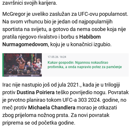
završnici svojih karijera.
McGregor je uveliko zaslužan za UFC-ovu popularnost.
Na svom vrhuncu bio je jedan od najpopularnijih
sportista na svijetu, a gotovo da nema osobe koja nije
pratila njegovo rivalstvo i borbu s
Habibom
Nurmagomedovom
, koju je u konačnici izgubio.
17.05.26. 16:24
Kakav gospodin: Ngannou nokautirao
protivnika, a onda napravio potez za pamćenje
Irac nije nastupio još od jula 2021., kada je u trilogiji
protiv
Dustina Poiriera
teško povrijedio nogu. Povratak
je prvotno planirao tokom UFC-a 303 2024. godine, no
meč protiv
Michaela Chandlera
morao je otkazati
zbog prijeloma nožnog prsta. Za novi povratak
priprema se od početka godine.