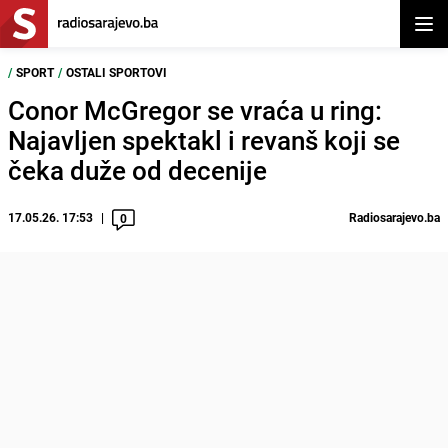
Otvor
/
SPORT
/
OSTALI SPORTOVI
Conor McGregor se vraća u ring:
Najavljen spektakl i revanš koji se
čeka duže od decenije
17.05.26. 17:53
Radiosarajevo.ba
0