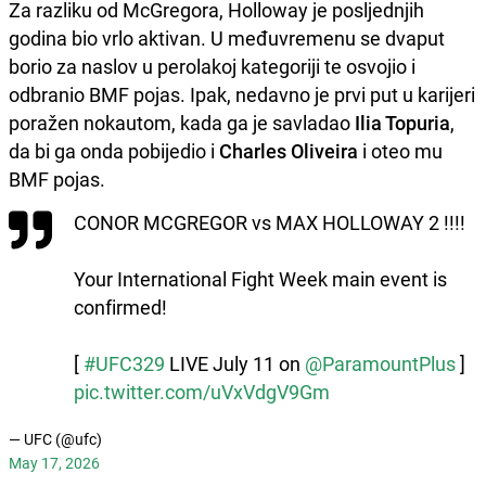
Za razliku od McGregora, Holloway je posljednjih
godina bio vrlo aktivan. U međuvremenu se dvaput
borio za naslov u perolakoj kategoriji te osvojio i
odbranio BMF pojas. Ipak, nedavno je prvi put u karijeri
poražen nokautom, kada ga je savladao
Ilia Topuria
,
da bi ga onda pobijedio i
Charles Oliveira
i oteo mu
BMF pojas.
CONOR MCGREGOR vs MAX HOLLOWAY 2 !!!!
Your International Fight Week main event is
confirmed!
[
#UFC329
LIVE July 11 on
@ParamountPlus
]
pic.twitter.com/uVxVdgV9Gm
— UFC (@ufc)
May 17, 2026