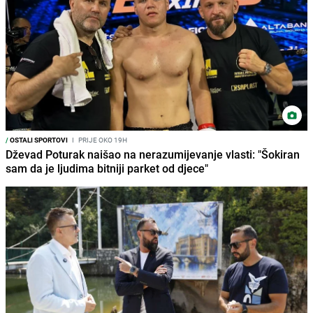
/
OSTALI SPORTOVI
I
PRIJE OKO 19H
Dževad Poturak naišao na nerazumijevanje vlasti: "Šokiran
sam da je ljudima bitniji parket od djece"