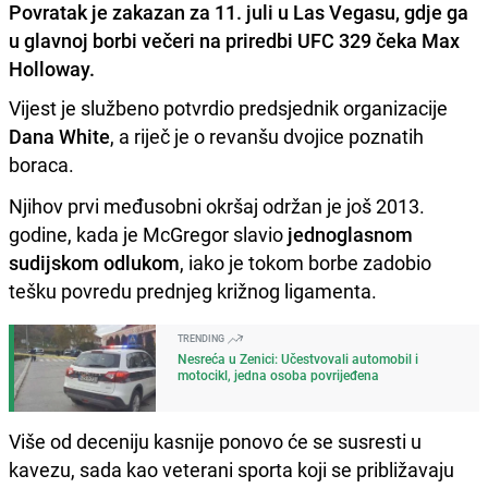
Povratak je zakazan za 11. juli u Las Vegasu, gdje ga
u glavnoj borbi večeri na priredbi UFC 329 čeka Max
Holloway.
Vijest je službeno potvrdio predsjednik organizacije
Dana White
, a riječ je o revanšu dvojice poznatih
boraca.
Njihov prvi međusobni okršaj održan je još 2013.
godine, kada je McGregor slavio
jednoglasnom
sudijskom odlukom
, iako je tokom borbe zadobio
tešku povredu prednjeg križnog ligamenta.
TRENDING
Nesreća u Zenici: Učestvovali automobil i
motocikl, jedna osoba povrijeđena
Više od deceniju kasnije ponovo će se susresti u
kavezu, sada kao veterani sporta koji se približavaju