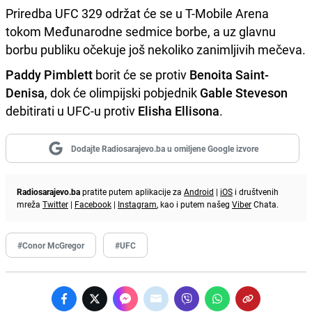
Priredba UFC 329 održat će se u T-Mobile Arena
tokom Međunarodne sedmice borbe, a uz glavnu
borbu publiku očekuje još nekoliko zanimljivih mečeva.
Paddy Pimblett
borit će se protiv
Benoita Saint-
Denisa
, dok će olimpijski pobjednik
Gable Steveson
debitirati u UFC-u protiv
Elisha Ellisona
.
Dodajte Radiosarajevo.ba u omiljene Google izvore
Radiosarajevo.ba
pratite putem aplikacije za
Android
|
iOS
i društvenih
mreža
Twitter
|
Facebook
|
Instagram
, kao i putem našeg
Viber
Chata.
#Conor McGregor
#UFC