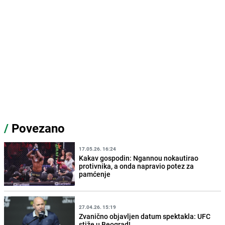
/
Povezano
17.05.26. 16:24
Kakav gospodin: Ngannou nokautirao
protivnika, a onda napravio potez za
pamćenje
27.04.26. 15:19
Zvanično objavljen datum spektakla: UFC
stiže u Beograd!