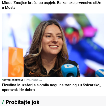
Mlade Zmajice kreću po uspjeh: Balkansko prvenstvo stiže
u Mostar
/
OSTALI SPORTOVI
I
PRIJE 3 DANA
Elvedina Muzaferija slomila nogu na treningu u Švicarskoj,
oporavak ide dobro
/
Pročitajte još