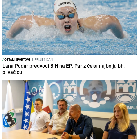
/
OSTALI SPORTOVI
I
PRIJE 1 DAN
Lana Pudar predvodi BiH na EP: Pariz čeka najbolju bh.
plivačicu