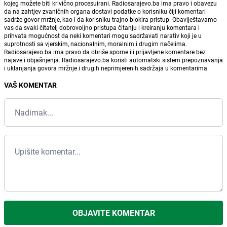
kojeg možete biti krivično procesuirani. Radiosarajevo.ba ima pravo i obavezu
da na zahtjev zvaničnih organa dostavi podatke o korisniku čiji komentari
sadrže govor mržnje, kao i da korisniku trajno blokira pristup. Obaviještavamo
vas da svaki čitatelj dobrovoljno pristupa čitanju i kreiranju komentara i
prihvata mogućnost da neki komentari mogu sadržavati narativ koji je u
suprotnosti sa vjerskim, nacionalnim, moralnim i drugim načelima.
Radiosarajevo.ba ima pravo da obriše sporne ili prijavljene komentare bez
najave i objašnjenja. Radiosarajevo.ba koristi automatski sistem prepoznavanja
i uklanjanja govora mržnje i drugih neprimjerenih sadržaja u komentarima.
VAŠ KOMENTAR
OBJAVITE KOMENTAR