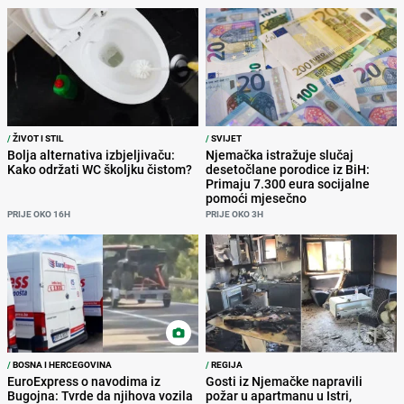
/
ŽIVOT I STIL
/
SVIJET
Bolja alternativa izbjeljivaču:
Njemačka istražuje slučaj
Kako održati WC školjku čistom?
desetočlane porodice iz BiH:
Primaju 7.300 eura socijalne
pomoći mjesečno
PRIJE OKO 16H
PRIJE OKO 3H
/
BOSNA I HERCEGOVINA
/
REGIJA
EuroExpress o navodima iz
Gosti iz Njemačke napravili
Bugojna: Tvrde da njihova vozila
požar u apartmanu u Istri,