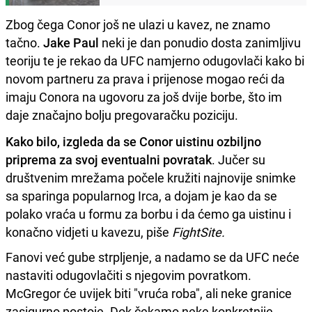
Zbog čega Conor još ne ulazi u kavez, ne znamo
tačno.
Jake Paul
neki je dan ponudio dosta zanimljivu
teoriju te je rekao da UFC namjerno odugovlači kako bi
novom partneru za prava i prijenose mogao reći da
imaju Conora na ugovoru za još dvije borbe, što im
daje značajno bolju pregovaračku poziciju.
Kako bilo, izgleda da se Conor uistinu ozbiljno
priprema za svoj eventualni povratak
. Jučer su
društvenim mrežama počele kružiti najnovije snimke
sa sparinga popularnog Irca, a dojam je kao da se
polako vraća u formu za borbu i da ćemo ga uistinu i
konačno vidjeti u kavezu, piše
FightSite.
Fanovi već gube strpljenje, a nadamo se da UFC neće
nastaviti odugovlačiti s njegovim povratkom.
McGregor će uvijek biti "vruća roba", ali neke granice
zasigurno postoje. Dok čekamo neke konkretnije