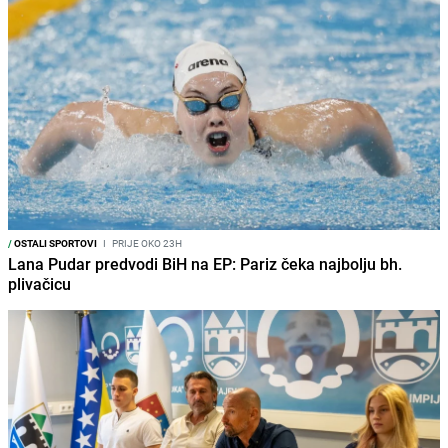
/
OSTALI SPORTOVI
I
PRIJE OKO 23H
Lana Pudar predvodi BiH na EP: Pariz čeka najbolju bh.
plivačicu