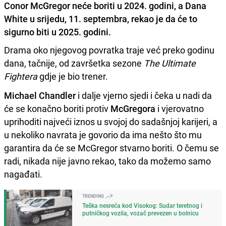
Conor McGregor neće boriti u 2024. godini, a Dana
White u srijedu, 11. septembra, rekao je da će to
sigurno biti u 2025. godini.
Drama oko njegovog povratka traje već preko godinu
dana, tačnije, od završetka sezone
The Ultimate
Fightera
gdje je bio trener.
Michael Chandler
i dalje vjerno sjedi i čeka u nadi da
će se konačno boriti protiv
McGregora
i vjerovatno
uprihoditi najveći iznos u svojoj do sadašnjoj karijeri, a
u nekoliko navrata je govorio da ima nešto što mu
garantira da će se McGregor stvarno boriti. O čemu se
radi, nikada nije javno rekao, tako da možemo samo
nagađati.
TRENDING
Teška nesreća kod Visokog: Sudar teretnog i
putničkog vozila, vozač prevezen u bolnicu