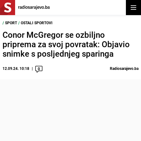
Otvor
/
SPORT
/
OSTALI SPORTOVI
Conor McGregor se ozbiljno
priprema za svoj povratak: Objavio
snimke s posljednjeg sparinga
12.09.24. 10:18
Radiosarajevo.ba
0