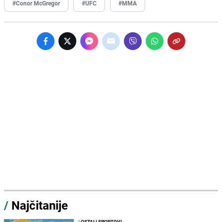
#Conor McGregor
#UFC
#MMA
/
Najčitanije
/
OSTALI SPORTOVI