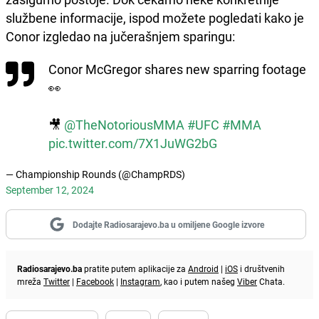
službene informacije, ispod možete pogledati kako je
Conor izgledao na jučerašnjem sparingu:
Conor McGregor shares new sparring footage
👀
🎥
@TheNotoriousMMA
#UFC
#MMA
pic.twitter.com/7X1JuWG2bG
— Championship Rounds (@ChampRDS)
September 12, 2024
Dodajte Radiosarajevo.ba u omiljene Google izvore
Radiosarajevo.ba
pratite putem aplikacije za
Android
|
iOS
i društvenih
mreža
Twitter
|
Facebook
|
Instagram
, kao i putem našeg
Viber
Chata.