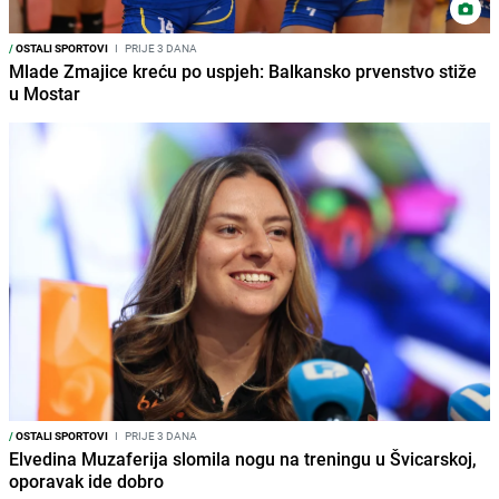
/
OSTALI SPORTOVI
I
PRIJE 3 DANA
Mlade Zmajice kreću po uspjeh: Balkansko prvenstvo stiže
u Mostar
/
OSTALI SPORTOVI
I
PRIJE 3 DANA
Elvedina Muzaferija slomila nogu na treningu u Švicarskoj,
oporavak ide dobro