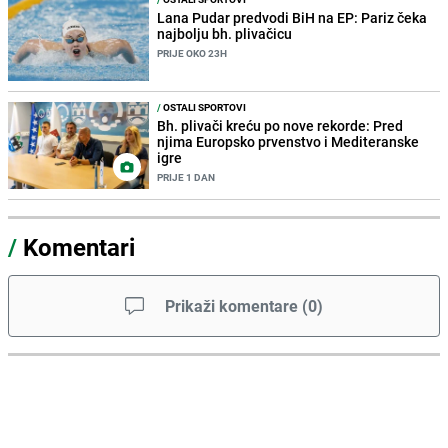
Lana Pudar predvodi BiH na EP: Pariz čeka
najbolju bh. plivačicu
PRIJE OKO 23H
/
OSTALI SPORTOVI
Bh. plivači kreću po nove rekorde: Pred
njima Europsko prvenstvo i Mediteranske
igre
PRIJE 1 DAN
/
Komentari
Prikaži komentare
(
0
)