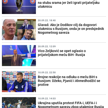
na stubu srama jer želi igrati prijateljsku
utakmicu
20.09.22. 18:40
Glavaš: Ako je Dodikov cilj da dogovori
utakmicu s Rusijom, onda je on predsjednik
Nogometnog saveza
20.09.22. 12:09
Vico Zeljković se opet oglasio o
prijateljskom meču BiH- Rusija
10.09.22. 22:50
Brojne reakcije na odluku o meču BiH s
Rusijom: Džeko, Pjanić i Ahmedhodžić se
protive
10.09.22. 14:03
Ukrajina uputila protest FIFA-i, UEFA-i i
Nogometnom savezu zbog utakmice Rusija