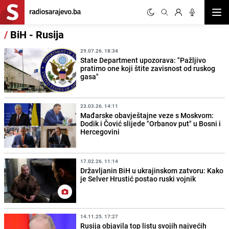
Otvor
/
BiH - Rusija
29.07.26. 18:34
State Department upozorava: "Pažljivo
pratimo one koji štite zavisnost od ruskog
gasa"
23.03.26. 14:11
Mađarske obavještajne veze s Moskvom:
Dodik i Čović slijede "Orbanov put" u Bosni i
Hercegovini
17.02.26. 11:14
Državljanin BiH u ukrajinskom zatvoru: Kako
je Selver Hrustić postao ruski vojnik
14.11.25. 17:27
Rusija objavila top listu svojih najvećih