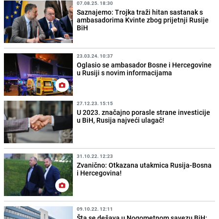
07.08.25. 18:30
Saznajemo: Trojka traži hitan sastanak s
ambasadorima Kvinte zbog prijetnji Rusije
BiH
23.03.24. 10:37
Oglasio se ambasador Bosne i Hercegovine
u Rusiji s novim informacijama
27.12.23. 15:15
U 2023. značajno porasle strane investicije
u BiH, Rusija najveći ulagač!
31.10.22. 12:23
Zvanično: Otkazana utakmica Rusija-Bosna
i Hercegovina!
09.10.22. 12:11
Šta se dešava u Nogometnom savezu BiH: