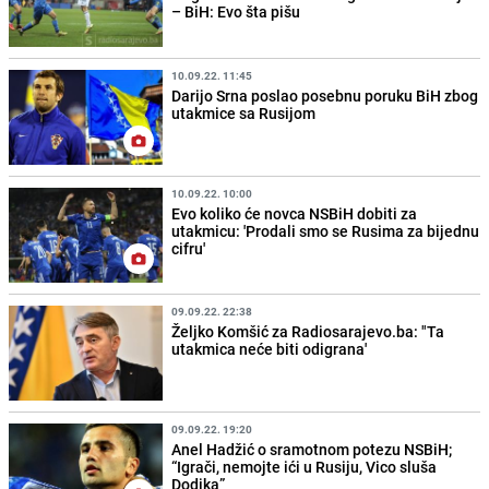
– BiH: Evo šta pišu
10.09.22. 11:45
Darijo Srna poslao posebnu poruku BiH zbog
utakmice sa Rusijom
10.09.22. 10:00
Evo koliko će novca NSBiH dobiti za
utakmicu: 'Prodali smo se Rusima za bijednu
cifru'
09.09.22. 22:38
Željko Komšić za Radiosarajevo.ba: "Ta
utakmica neće biti odigrana'
09.09.22. 19:20
Anel Hadžić o sramotnom potezu NSBiH;
“Igrači, nemojte ići u Rusiju, Vico sluša
Dodika”