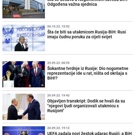
Odgođena važna sjednica
06.10.22. 15:02
Šta će biti sa utakmicom Rusija-BiH: Rusi
imaju čudnu poruku za cijeli svijet
25.09.22. 08:55
Šokantne tvrdnje iz Rusije: Dio nogometne
reprezentacije ide u rat, ništa od okršaja s
BiH!?
20.09.22. 19:42
Objavljen transkript: Dodik se hvali da su
"njegovi ljudi organizovali utakmicu s
Rusijom"
20.09.22. 19:12
UEFA zadala novi žestok udarac Rusiji, a BiH