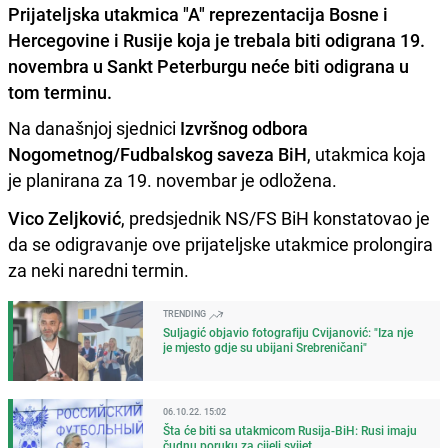
Prijateljska utakmica "A" reprezentacija Bosne i
Hercegovine i Rusije koja je trebala biti odigrana 19.
novembra u Sankt Peterburgu neće biti odigrana u
tom terminu.
Na današnjoj sjednici
Izvršnog odbora
Nogometnog/Fudbalskog saveza BiH
, utakmica koja
je planirana za 19. novembar je odložena.
Vico Zeljković
, predsjednik NS/FS BiH konstatovao je
da se odigravanje ove prijateljske utakmice prolongira
za neki naredni termin.
TRENDING
Suljagić objavio fotografiju Cvijanović: "Iza nje
je mjesto gdje su ubijani Srebreničani"
06.10.22. 15:02
Šta će biti sa utakmicom Rusija-BiH: Rusi imaju
čudnu poruku za cijeli svijet