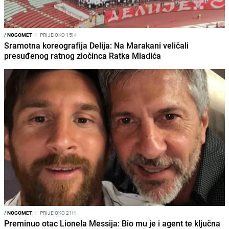
/
NOGOMET
I
PRIJE OKO 15H
Sramotna koreografija Delija: Na Marakani veličali
presuđenog ratnog zločinca Ratka Mladića
/
NOGOMET
I
PRIJE OKO 21H
Preminuo otac Lionela Messija: Bio mu je i agent te ključna