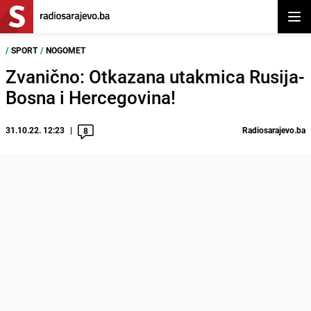
Otvor
/
SPORT
/
NOGOMET
Zvanično: Otkazana utakmica Rusija-
Bosna i Hercegovina!
31.10.22. 12:23
Radiosarajevo.ba
8