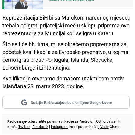
Reprezentacija BiH bi sa Marokom narednog mjeseca
trebala odigrati prijateljski meč u sklopu priprema ove
reprezentacija za Mundijal koji se igra u Kataru.
Što se tiče bh. tima, mi se okrećemo pripremama za
početak kvalifikacija za Evropsko prvenstvo, u kojima
ćemo igrati protiv Portugala, Islanda, Slovačke,
Luksemburga i Lihtenštajna.
Kvalifikacije otvaramo domaćom utakmicom protiv
Islanđana 23. marta 2023. godine.
Dodajte Radiosarajevo.ba u omiljene Google izvore
Radiosarajevo.ba
pratite putem aplikacije za
Android
|
iOS
i društvenih
mreža
Twitter
|
Facebook
|
Instagram
, kao i putem našeg
Viber
Chata.