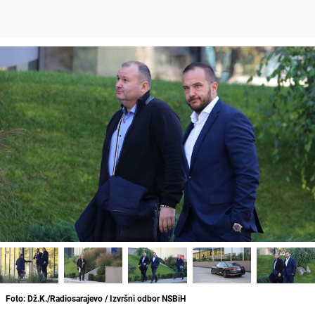
Foto: Dž.K./Radiosarajevo / Izvršni odbor NSBiH