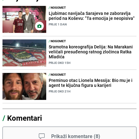
/
NOGOMET
Ljubimac navijača Sarajeva ne zaboravlja
period na Koševu: "Ta emocija je neopisiva"
PRIJE 1 DAN
/
NOGOMET
Sramotna koreografija Delija: Na Marakani
veličali presuđenog ratnog zločinca Ratka
Mladića
PRIJE OKO 15H
/
NOGOMET
Preminuo otac Lionela Messija: Bio mu je i
agent te ključna figura u karijeri
PRIJE OKO 21H
/
Komentari
Prikaži komentare
(
8
)