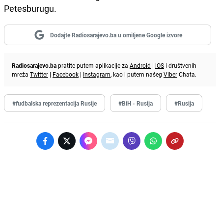
Petesburugu.
Dodajte Radiosarajevo.ba u omiljene Google izvore
Radiosarajevo.ba
pratite putem aplikacije za
Android
|
iOS
i društvenih
mreža
Twitter
|
Facebook
|
Instagram
, kao i putem našeg
Viber
Chata.
#fudbalska reprezentacija Rusije
#BiH - Rusija
#Rusija