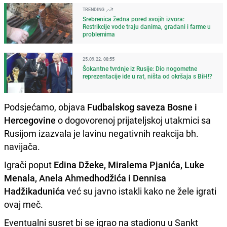
TRENDING
Srebrenica žedna pored svojih izvora:
Restrikcije vode traju danima, građani i farme u
problemima
25.09.22. 08:55
Šokantne tvrdnje iz Rusije: Dio nogometne
reprezentacije ide u rat, ništa od okršaja s BiH!?
Podsjećamo, objava
Fudbalskog saveza Bosne i
Hercegovine
o dogovorenoj prijateljskoj utakmici sa
Rusijom izazvala je lavinu negativnih reakcija bh.
navijača.
Igrači poput
Edina Džeke, Miralema Pjanića, Luke
Menala, Anela Ahmedhodžića i Dennisa
Hadžikadunića
već su javno istakli kako ne žele igrati
ovaj meč.
Eventualni susret bi se igrao na stadionu u Sankt