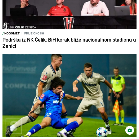
/
NOGOMET
I
PRIJE OKO 8H
Podrška iz NK Čelik: BiH korak bliže nacionalnom stadionu u
Zenici