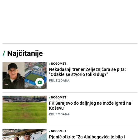
/
Najčitanije
/
NOGOMET
Nekadašnji trener Željezničara se pita:
"Odakle se stvorio toliki dug?"
PRIJE 2 DANA
/
NOGOMET
FK Sarajevo do daljnjeg ne može igrati na
Koševu
PRIJE 2 DANA
/
NOGOMET
Pjanić otkrio: "Za Alajbegovića je bilo i