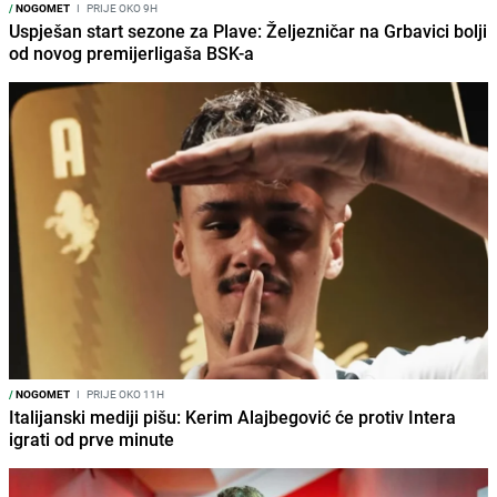
/
NOGOMET
I
PRIJE OKO 9H
Uspješan start sezone za Plave: Željezničar na Grbavici bolji
od novog premijerligaša BSK-a
/
NOGOMET
I
PRIJE OKO 11H
Italijanski mediji pišu: Kerim Alajbegović će protiv Intera
igrati od prve minute