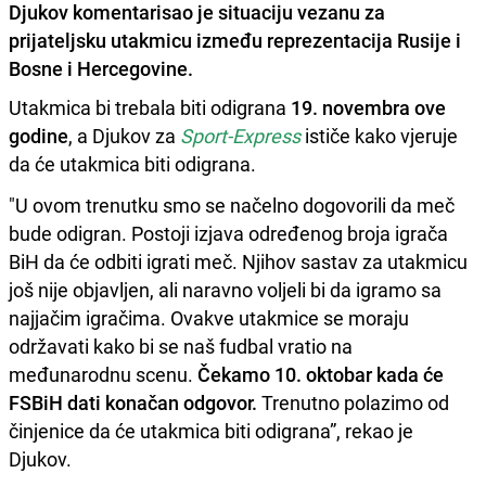
Djukov komentarisao je situaciju vezanu za
prijateljsku utakmicu između reprezentacija Rusije i
Bosne i Hercegovine.
Utakmica bi trebala biti odigrana
19. novembra ove
godine
, a Djukov za
Sport-Express
ističe kako vjeruje
da će utakmica biti odigrana.
"U ovom trenutku smo se načelno dogovorili da meč
bude odigran. Postoji izjava određenog broja igrača
BiH da će odbiti igrati meč. Njihov sastav za utakmicu
još nije objavljen, ali naravno voljeli bi da igramo sa
najjačim igračima. Ovakve utakmice se moraju
održavati kako bi se naš fudbal vratio na
međunarodnu scenu.
Čekamo 10. oktobar kada će
FSBiH dati konačan odgovor.
Trenutno polazimo od
činjenice da će utakmica biti odigrana”, rekao je
Djukov.