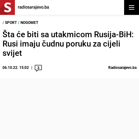
Otvor
/
SPORT
/
NOGOMET
Šta će biti sa utakmicom Rusija-BiH:
Rusi imaju čudnu poruku za cijeli
svijet
06.10.22. 15:02
Radiosarajevo.ba
3