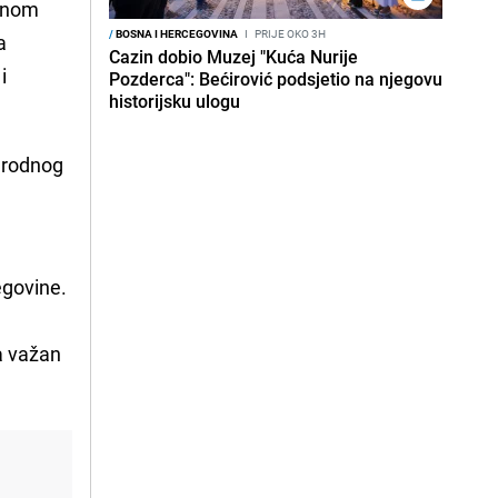
alnom
/
BOSNA I HERCEGOVINA
I
PRIJE OKO 3H
a
Cazin dobio Muzej "Kuća Nurije
i
Pozderca": Bećirović podsjetio na njegovu
historijsku ulogu
arodnog
egovine.
a važan