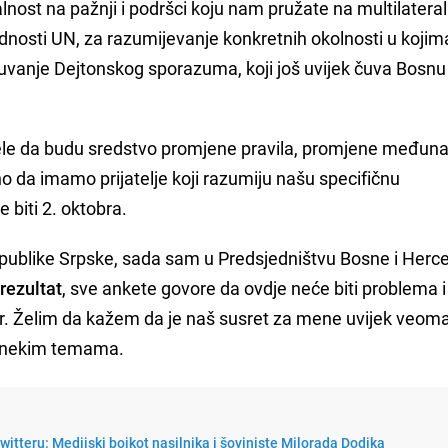
lnost na pažnji i podršci koju nam pružate na multilater
ednosti UN, za razumijevanje konkretnih okolnosti u kojim
uvanje Dejtonskog sporazuma, koji još uvijek čuva Bosnu 
žele da budu sredstvo promjene pravila, promjene međun
o da imamo prijatelje koji razumiju našu specifičnu
 biti 2. oktobra.
publike Srpske, sada sam u Predsjedništvu Bosne i Herc
rezultat
, sve ankete govore da ovdje neće biti problema i
ar. Želim da kažem da je naš susret za mene uvijek veom
o nekim temama.
witteru: Medijski bojkot nasilnika i šoviniste Milorada Dodika