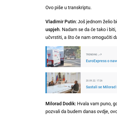
Ovo piše u transkriptu.
Vladimir Putin
: Јoš jednom želio 
uspjeh
. Nadam se da će tako i biti
učvrstiti, a što će nam omogućiti d
TRENDING
EuroExpress o navo
20.09.22. 17:26
Sastali se Milorad
Milorad Dodik:
Hvala vam puno, go
pozvali da budem danas ovdje, ov