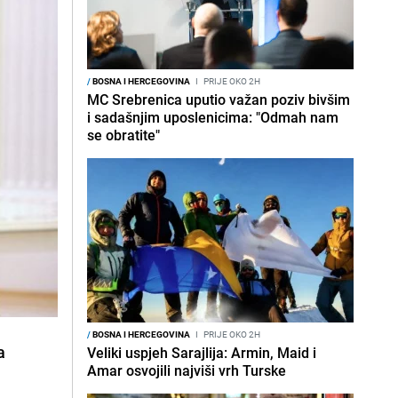
/
BOSNA I HERCEGOVINA
I
PRIJE OKO 2H
MC Srebrenica uputio važan poziv bivšim
i sadašnjim uposlenicima: "Odmah nam
se obratite"
/
BOSNA I HERCEGOVINA
I
PRIJE OKO 2H
a
Veliki uspjeh Sarajlija: Armin, Maid i
Amar osvojili najviši vrh Turske