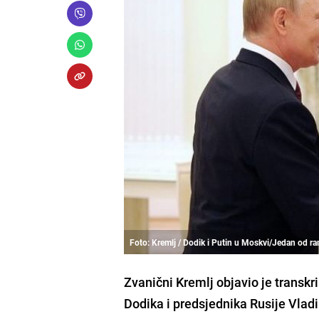
Foto: Kremlj / Dodik i Putin u Moskvi/Jedan od ran
Zvanični Kremlj objavio je transk
Dodika i predsjednika Rusije Vlad