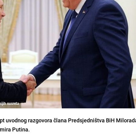
ijih susreta
ript uvodnog razgovora člana Predsjedništva BiH Milorad
imira Putina.