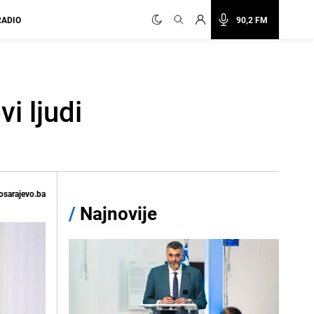
RADIO
90,2 FM
i ljudi
osarajevo.ba
/
Najnovije