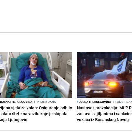
BOSNA I HERCEGOVINA
I
PRIJE 2 DANA
/
BOSNA I HERCEGOVINA
I
PRIJE 1 DA
Pijana sjela za volan: Osiguranje odbilo
Nastavak provokacija: MUP 
splatu štete na vozilu koje je slupala
zastavu s ljiljanima i sankcio
Anja Ljubojević
vozača iz Bosanskog Novog