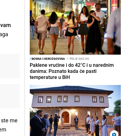
m vam
naga
/
BOSNA I HERCEGOVINA
I
PRIJE OKO 3H
Paklene vrućine i do 42°C i u narednim
danima: Poznato kada će pasti
temperature u BiH
o ste me
sem