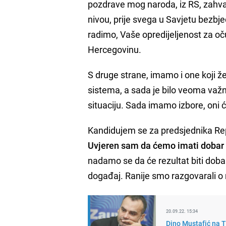
pozdrave mog naroda, iz RS, zahva
nivou, prije svega u Savjetu bezbj
radimo, Vaše opredijeljenost za oč
Hercegovinu.
S druge strane, imamo i one koji 
sistema, a sada je bilo veoma važn
situaciju. Sada imamo izbore, oni će
Kandidujem se za predsjednika Re
Uvjeren sam da ćemo imati dobar 
nadamo se da će rezultat biti dob
događaj. Ranije smo razgovarali 
20.09.22. 15:34
Dino Mustafić na T