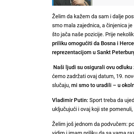
Želim da kažem da sam i dalje posv
smo mala zajednica, a činjenica je
što jača naše pozicije. Prije nekoli
priliku omogućiti da Bosna i Herc
reprezentacijom u Sankt Peterbur
Naši ljudi su osigurali ovu odluku
ćemo zadržati ovaj datum, 19. nov
slučaju,
mi smo to uradili – u oko
Vladimir Putin:
Sport treba da ujed
uključujući i ovaj koji ste pomenul
Želim još jednom da podvučem: poz
vidim i imam priliku da sa vama ra