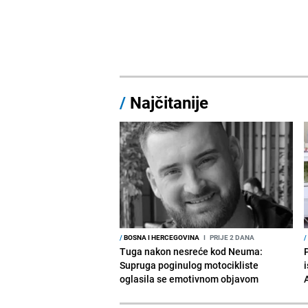
/
Najčitanije
/
BOSNA I HERCEGOVINA
I
PRIJE 2 DANA
/
Tuga nakon nesreće kod Neuma:
Supruga poginulog motocikliste
i
oglasila se emotivnom objavom