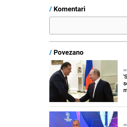
/
Komentari
/
Povezano
20
'
s
m
20