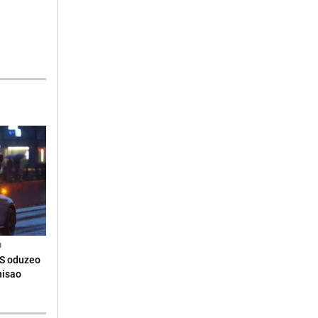
N
RS oduzeo
nisao