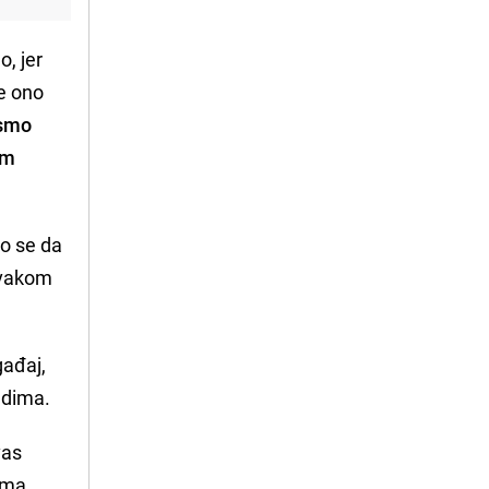
, jer
je ono
 smo
om
o se da
svakom
gađaj,
judima.
vas
ima.