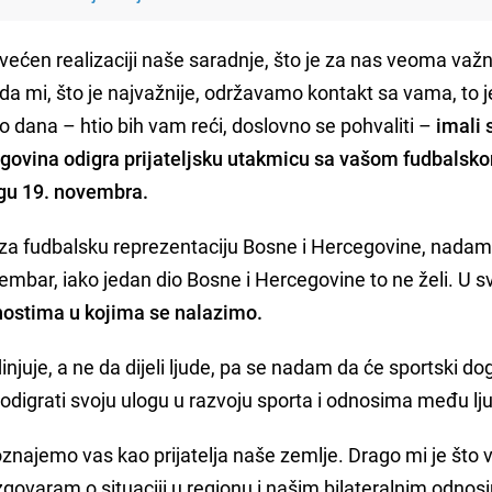
ećen realizaciji naše saradnje, što je za nas veoma važno
 da mi, što je najvažnije, održavamo kontakt sa vama, to 
ko dana – htio bih vam reći, doslovno se pohvaliti –
imali
egovina odigra prijateljsku utakmicu sa vašom fudbalsk
gu 19. novembra.
za fudbalsku reprezentaciju Bosne i Hercegovine, nadam
embar, iako jedan dio Bosne i Hercegovine to ne želi. U 
lnostima u kojima se nalazimo.
injuje, a ne da dijeli ljude, pa se nadam da će sportski do
i, odigrati svoju ulogu u razvoju sporta i odnosima među l
najemo vas kao prijatelja naše zemlje. Drago mi je što 
zgovaram o situaciji u regionu i našim bilateralnim odnos