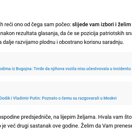
bih reći ono od čega sam počeo:
slijede vam izbori i želi
, nakon rezultata glasanja, da će se pozicija patriotskih s
a dalje razvijamo plodnu i obostrano korisnu saradnju.
dima iz Bugojna: Tvrde da njihova vozila nisu učestvovala u incidentu
 Dodik i Vladimir Putin: Poznato o čemu su razgovarali u Moskvi
spodine predsjedniče, na lijepim željama. Hvala vam št
o je već drugi sastanak ove godine. Želim da Vam prene