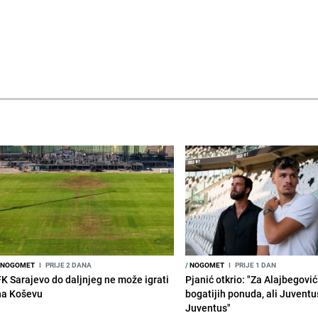
NOGOMET
I
PRIJE 2 DANA
/
NOGOMET
I
PRIJE 1 DAN
FK Sarajevo do daljnjeg ne može igrati
Pjanić otkrio: "Za Alajbegovića
na Koševu
bogatijih ponuda, ali Juventu
Juventus"