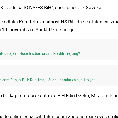
 18. sjednica IO NS/FS BiH", saopćeno je iz Saveza.
 je odluka Komiteta za hitnost NS BiH da se utakmica iz
ra 19. novembra u Sankt Petersburgu.
H u najavi: Hoće li izbori srušiti kreditni rejting?
micom Rusija-BiH: Rusi imaju čudnu poruku za cijeli svijet
 bili kapiten reprezentacije BiH Edin Džeko, Miralem Pjan
ju
do daljenjeg iz svih takmičenja zbgo agresije ove zemlj