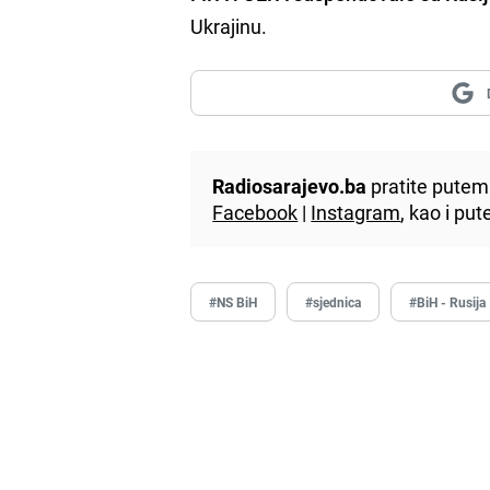
Ukrajinu.
Radiosarajevo.ba
pratite putem 
Facebook
|
Instagram
, kao i p
#NS BiH
#sjednica
#BiH - Rusija