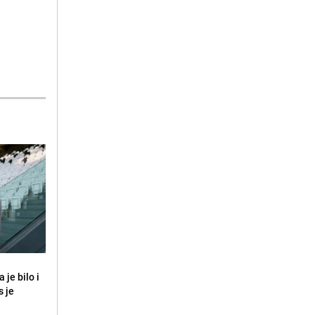
 je bilo i
s je