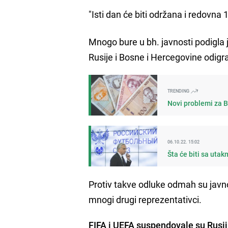
"Isti dan će biti održana i redovna
Mnogo bure u bh. javnosti podigla
Rusije i Bosne i Hercegovine odig
TRENDING
Novi problemi za Bi
06.10.22. 15:02
Šta će biti sa utak
Protiv takve odluke odmah su javno
mnogi drugi reprezentativci.
FIFA i UEFA suspendovale su Rusi