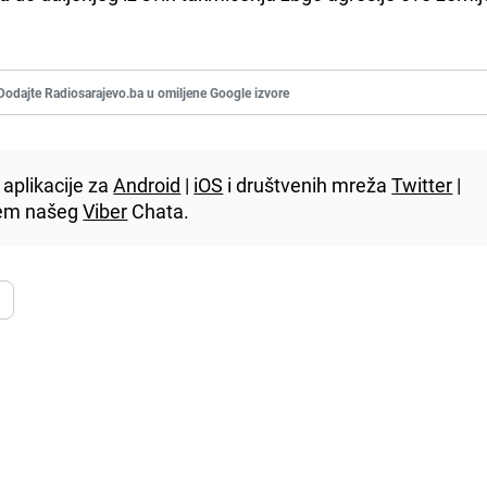
Dodajte Radiosarajevo.ba u omiljene Google izvore
aplikacije za
Android
|
iOS
i društvenih mreža
Twitter
|
utem našeg
Viber
Chata.