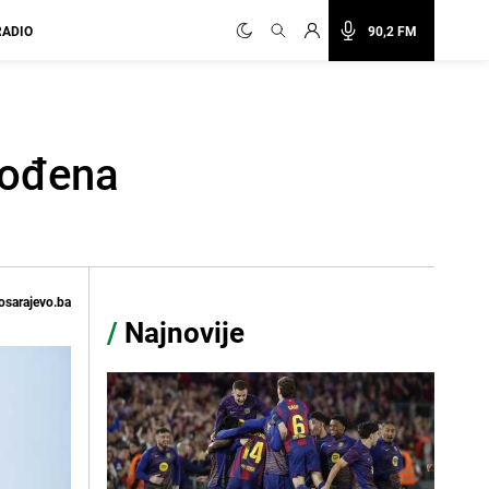
RADIO
90,2 FM
gođena
osarajevo.ba
/
Najnovije