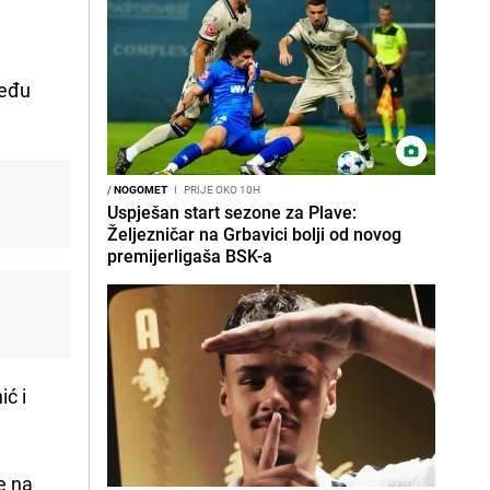
među
/
NOGOMET
I
PRIJE OKO 10H
Uspješan start sezone za Plave:
Željezničar na Grbavici bolji od novog
premijerligaša BSK-a
ić i
e na