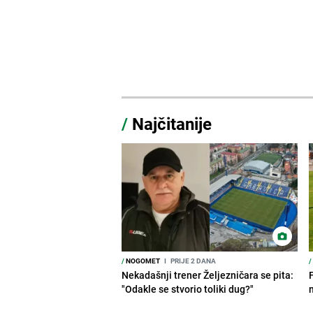
/
Najčitanije
/
NOGOMET
I
PRIJE 2 DANA
/
Nekadašnji trener Željezničara se pita:
"Odakle se stvorio toliki dug?"