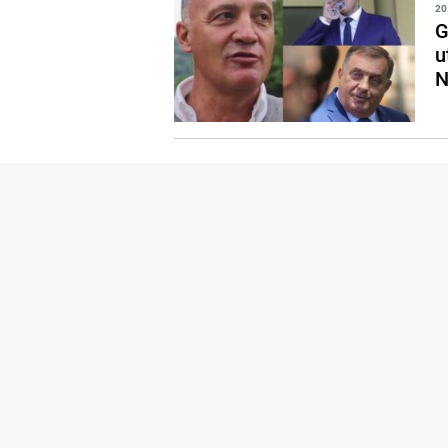
20
G
u
N