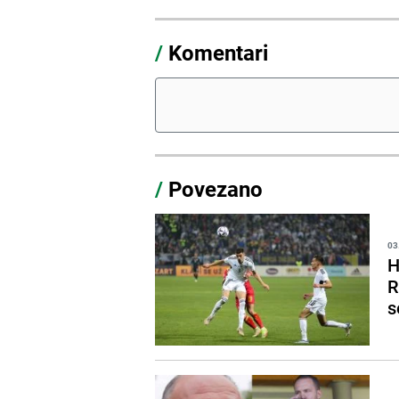
/
Komentari
/
Povezano
03
H
R
s