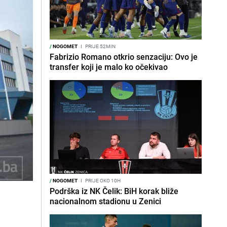
/
NOGOMET
I
PRIJE 52MIN
Fabrizio Romano otkrio senzaciju: Ovo je
transfer koji je malo ko očekivao
/
NOGOMET
I
PRIJE OKO 10H
Podrška iz NK Čelik: BiH korak bliže
i
nacionalnom stadionu u Zenici