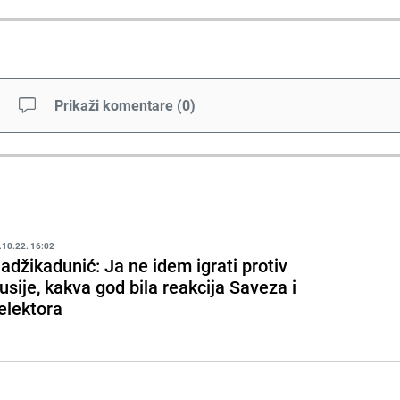
Prikaži komentare
(
0
)
.10.22. 16:02
adžikadunić: Ja ne idem igrati protiv
usije, kakva god bila reakcija Saveza i
elektora