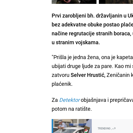
Prvi zarobljeni bh. državljanin u U
bez adekvatne obuke postao plaćen
načine regrutacije stranih boraca, 
u stranim vojskama.
"Prišla je jedna žena, ona je kapeta
ubijati druge ljude za pare. Kao mi
zatvoru
Selver Hrustić,
Zeničanin k
plaćenik.
Za
Detektor
objašnjava i prepričava
potom na ratište.
TRENDING