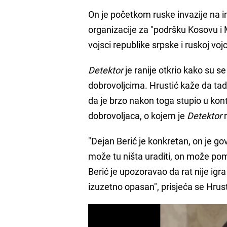
On je početkom ruske invazije na 
organizacije za "podršku Kosovu i Me
vojsci republike srpske i ruskoj vojc
Detektor
je ranije otkrio kako su s
dobrovoljcima. Hrustić kaže da tada
da je brzo nakon toga stupio u kon
dobrovoljaca, o kojem je
Detektor
r
"Dejan Berić je konkretan, on je go
može tu ništa uraditi, on može pomo
Berić je upozoravao da rat nije igr
izuzetno opasan", prisjeća se Hrust