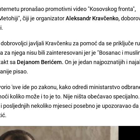
internetu pronašao promotivni video "Kosovskog fronta",
tohiji", čiji je organizator
Aleksandr Kravčenko,
doborov
i.
e dobrovoljci javljali Kravčenku za pomoć da se priključe 
 za njega nisu bili zainteresovani jer je "Bosanac i muslim
takt sa
Dejanom Berićem.
On je jedan najpoznatijih i najak
anije pisao.
vorio 'sve ide po zakonu, kako odredi ministarstvo odbrane
ći koliko može i to je to. Nije ništa obećavao specijalno
a i posljednjih nekoliko mjeseci posebno je upozoravao da 
ić.