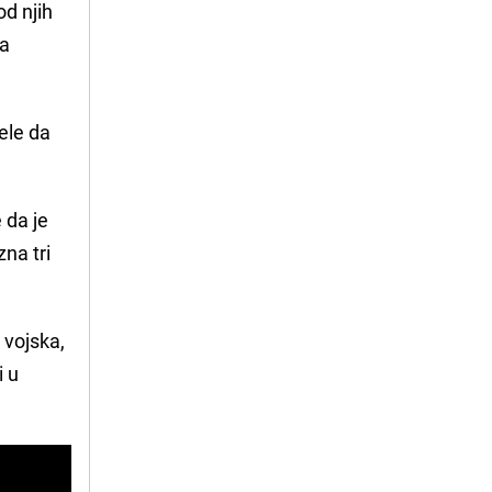
od njih
na
žele da
 da je
zna tri
 vojska,
i u