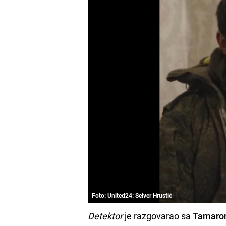
Foto: United24: Selver Hrustić
Detektor
je razgovarao sa
Tamaro