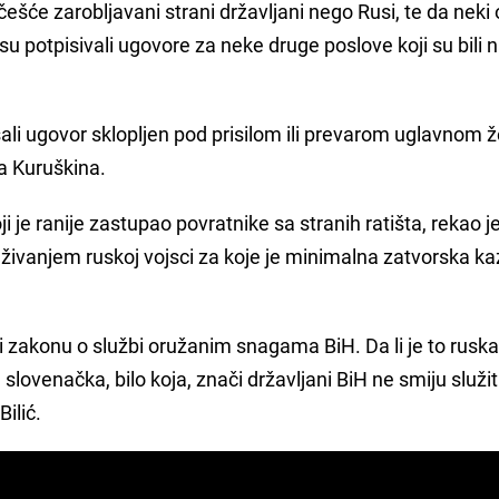
češće zarobljavani strani državljani nego Rusi, te da neki 
r su potpisivali ugovore za neke druge poslove koji su bili 
pisali ugovor sklopljen pod prisilom ili prevarom uglavnom 
va Kuruškina.
ji je ranije zastupao povratnike sa stranih ratišta, rekao je
ruživanjem ruskoj vojsci za koje je minimalna zatvorska ka
i zakonu o službi oružanim snagama BiH. Da li je to ruska
 slovenačka, bilo koja, znači državljani BiH ne smiju služit
ilić.