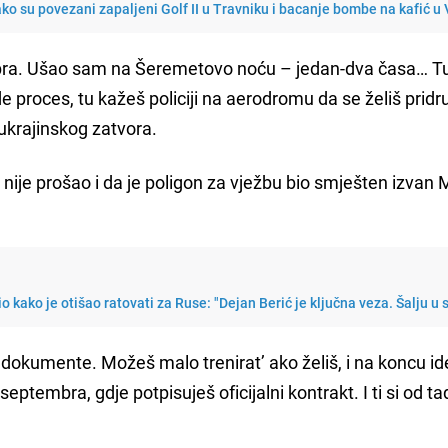
ako su povezani zapaljeni Golf II u Travniku i bacanje bombe na kafić u
ra. Ušao sam na Šeremetovo noću – jedan-dva časa… T
e proces, tu kažeš policiji na aerodromu da se želiš pridru
e ukrajinskog zatvora.
nije prošao i da je poligon za vježbu bio smješten izvan
io kako je otišao ratovati za Ruse: "Dejan Berić je ključna veza. Šalju u 
dokumente. Možeš malo trenirat’ ako želiš, i na koncu id
ptembra, gdje potpisuješ oficijalni kontrakt. I ti si od t