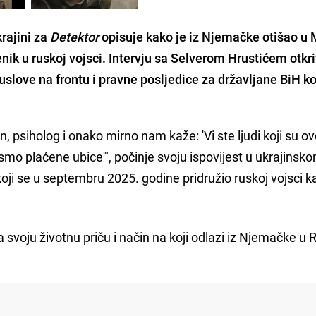
krajini za
Detektor
opisuje kako je iz Njemačke otišao u 
ik u ruskoj vojsci. Intervju sa Selverom Hrustićem otkr
uslove na frontu i pravne posljedice za državljane BiH ko
n, psiholog i onako mirno nam kaže: 'Vi ste ljudi koji su ov
 smo plaćene ubice'", počinje svoju ispovijest u ukrajinsk
oji se u septembru 2025. godine pridružio ruskoj vojsci k
 svoju životnu priču i način na koji odlazi iz Njemačke u R