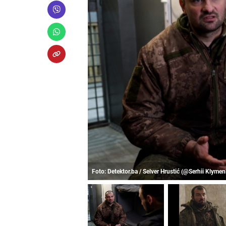
Foto: Detektor.ba / Selver Hrustić (@Serhii Klyme