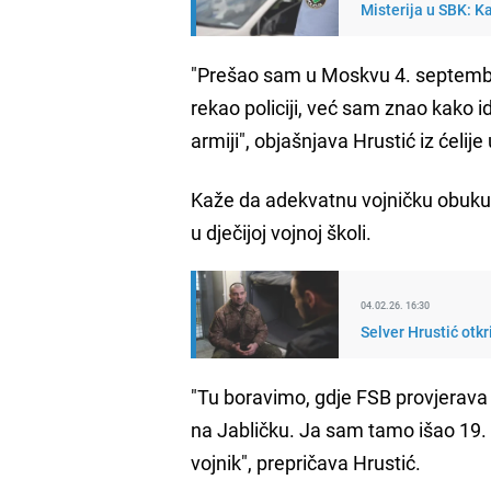
Misterija u SBK: K
"Prešao sam u Moskvu 4. septemb
rekao policiji, već sam znao kako id
armiji", objašnjava Hrustić iz ćelij
Kaže da adekvatnu vojničku obuku 
u dječijoj vojnoj školi.
04.02.26. 16:30
Selver Hrustić otkr
"Tu boravimo, gdje FSB provjerava 
na Jabličku. Ja sam tamo išao 19. se
vojnik", prepričava Hrustić.