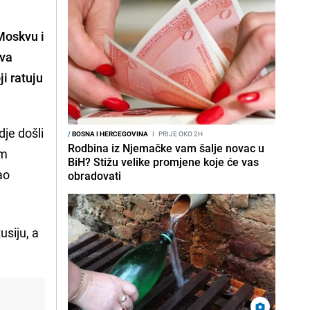
Moskvu i
iva
ji ratuju
dje došli
/
BOSNA I HERCEGOVINA
I
PRIJE OKO 2H
Rodbina iz Njemačke vam šalje novac u
om
BiH? Stižu velike promjene koje će vas
ao
obradovati
usiju, a