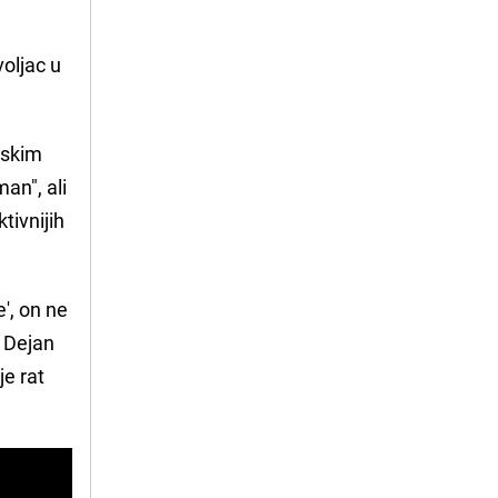
oljac u
ruskim
an", ali
tivnijih
', on ne
. Dejan
je rat