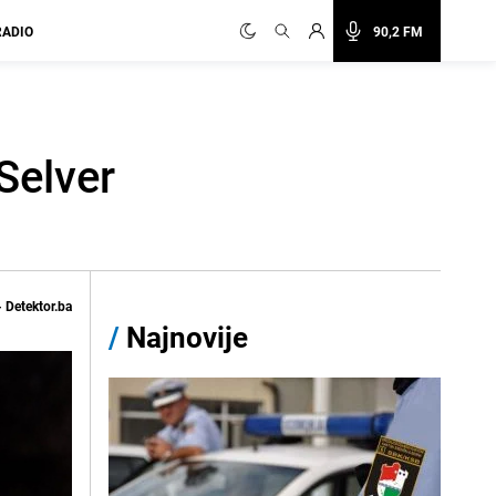
RADIO
90,2 FM
Selver
 Detektor.ba
/
Najnovije