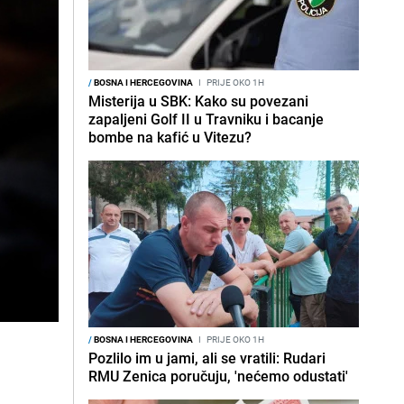
/
BOSNA I HERCEGOVINA
I
PRIJE OKO 1H
Misterija u SBK: Kako su povezani
zapaljeni Golf II u Travniku i bacanje
bombe na kafić u Vitezu?
/
BOSNA I HERCEGOVINA
I
PRIJE OKO 1H
Pozlilo im u jami, ali se vratili: Rudari
RMU Zenica poručuju, 'nećemo odustati'