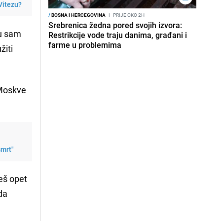
 Vitezu?
/
BOSNA I HERCEGOVINA
I
PRIJE OKO 2H
Srebrenica žedna pored svojih izvora:
u sam
Restrikcije vode traju danima, građani i
farme u problemima
žiti
 Moskve
smrt"
eš opet
ada