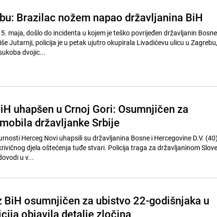
bu: Brazilac nožem napao državljanina BiH
15. maja, došlo do incidenta u kojem je teško povrijeđen državljanin Bosne 
e Jutarnji, policija je u petak ujutro okupirala Livadićevu ulicu u Zagrebu, 
sukoba dvojic...
BiH uhapšen u Crnoj Gori: Osumnjičen za
mobila državljanke Srbije
gurnosti Herceg Novi uhapsili su državljanina Bosne i Hercegovine D.V. (40
rivičnog djela oštećenja tuđe stvari. Policija traga za državljaninom Slove
dovodi u v...
iz BiH osumnjičen za ubistvo 22-godišnjaka u
cija objavila detalje zločina