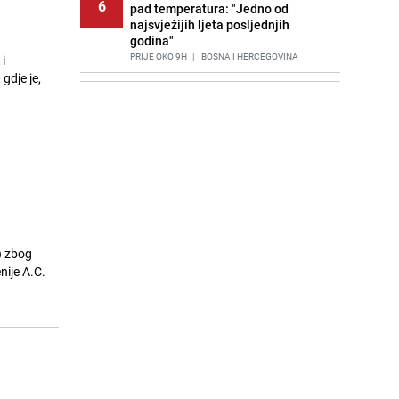
6
pad temperatura: "Jedno od
najsvježijih ljeta posljednjih
godina"
PRIJE OKO 9H
|
BOSNA I HERCEGOVINA
i
gdje je,
Agić kritizira političare u Bugojnu:
7
Zbog straha od HDZ-a niko Vučiću
nije rekao istinu o Čipuljiću
PRIJE 2 DANA
|
TEME
Znate li šta Dino Merlin pojede prije
8
izlaska na scenu? Njegov ritual
iznenadio mnoge
PRIJE 2 DANA
|
SHOWBIZ
Stručnjaci upozoravaju: Izrael ulaže
) zbog
9
milione kako bi utjecao na
nije A.C.
odgovore ChatGPT-a o Gazi
PRIJE 1 DAN
|
SVIJET
Pijana sjela za volan: Osiguranje
10
odbilo isplatu štete na vozilu koje je
slupala Anja Ljubojević
PRIJE 2 DANA
|
BOSNA I HERCEGOVINA