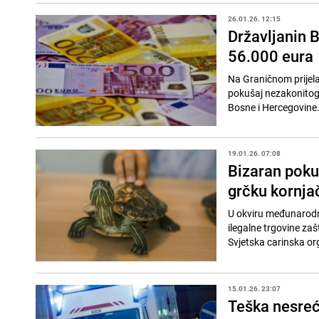
26.01.26. 12:15
Državljanin 
56.000 eura
Na Graničnom prijelaz
pokušaj nezakonitog 
Bosne i Hercegovine. 
19.01.26. 07:08
Bizaran poku
grčku kornja
U okviru međunarodne 
ilegalne trgovine zaš
Svjetska carinska org
15.01.26. 23:07
Teška nesreća