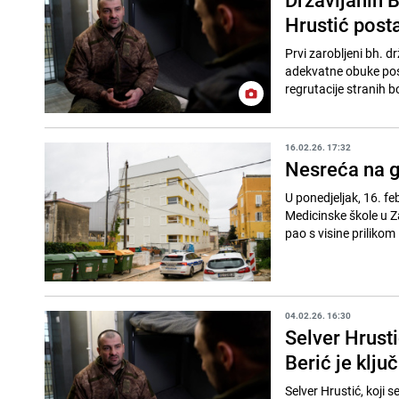
Hrustić posta
Prvi zarobljeni bh. d
adekvatne obuke post
regrutacije stranih bo
16.02.26. 17:32
Nesreća na g
U ponedjeljak, 16. fe
Medicinske škole u Za
pao s visine prilikom
04.02.26. 16:30
Selver Hrusti
Berić je klju
Selver Hrustić, koji s