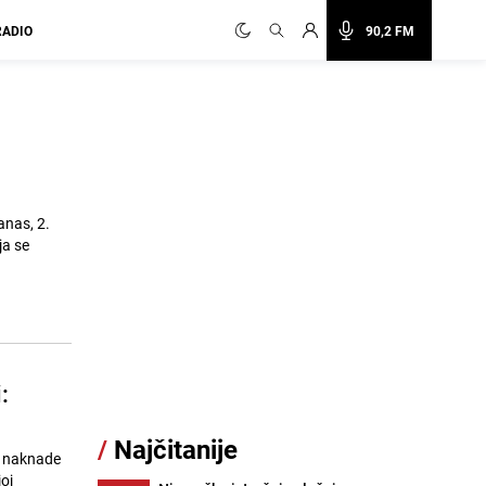
RADIO
90,2 FM
anas, 2.
ja se
:
/
Najčitanije
e naknade
oj