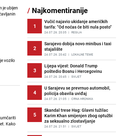
Nastavak provokacija: MUP RS
 je ubijen
/
Najkomentiranije
11
oduzeo zastavu s ljiljanima i
žavljanin
sankcionisao vozača iz Bosanskog
Novog
Vučić najavio ukidanje američkih
1
tarifa: "Od noćas će biti nula posto"
PRIJE 2 DANA
|
BOSNA I HERCEGOVINA
24.07.26. 20:35
|
REGIJA
Kao iz slastičarne: Rolada od
12
čokolade i kokosa bez pečenja,
Sarajevo dobija novo minibus i taxi
2
jednostavan desert bez imalo muke
stajalište
PRIJE 2 DANA
24.07.26. 20:42
|
RECEPTI
|
LOKALNE TEME
e vozilo
Tajna savršenog makedonskog
Lijepa vijest: Donald Trump
13
3
ajvara: Stari recept za kremast i
poštedio Bosnu i Hercegovinu
bogat okus
24.07.26. 20:45
|
SVIJET
PRIJE 2 DANA
|
RECEPTI
U Sarajevu se prevrnuo automobil,
4
Tuga potresla grad na Uni:
policija obavila uviđaj
14
Preminula Lejla Muhić (39),
24.07.26. 21:05
|
CRNA HRONIKA
sugrađani u nevjerici
Skandal trese Hag: Glavni tužilac
PRIJE 2 DANA
|
BOSNA I HERCEGOVINA
5
Karim Khan smijenjen zbog optužbi
jumčariti
Borba trajala satima: Pogledajte
za seksualno zlostavljanje
let. Kako
15
'grdosiju' od skoro tri metra koju su
24.07.26. 21:51
|
SVIJET
braća izvukla iz mora