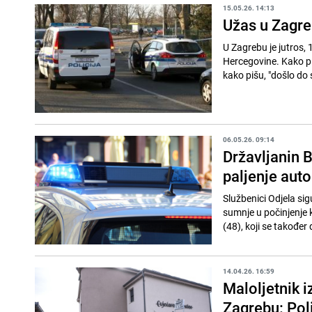
15.05.26. 14:13
Užas u Zagre
U Zagrebu je jutros, 
Hercegovine. Kako piš
kako pišu, "došlo do 
06.05.26. 09:14
Državljanin 
paljenje auto
Službenici Odjela si
sumnje u počinjenje k
(48), koji se također 
14.04.26. 16:59
Maloljetnik 
Zagrebu: Poli