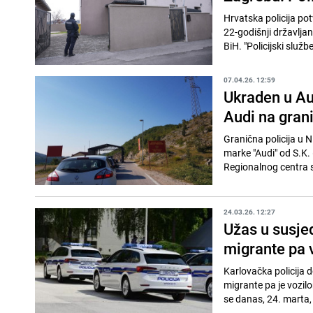
Hrvatska policija pot
22-godišnji državljan
BiH. "Policijski službe
07.04.26. 12:59
Ukraden u Aus
Audi na grani
Granična policija u 
marke "Audi" od S.K. 
Regionalnog centra s
24.03.26. 12:27
Užas u susjed
migrante pa 
Karlovačka policija do
migrante pa je vozilo
se danas, 24. marta,