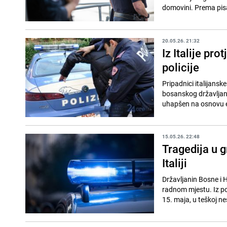
domovini. Prema pisan
20.05.26. 21:32
Iz Italije pro
policije
Pripadnici italijanske
bosanskog državljanin
uhapšen na osnovu e
15.05.26. 22:48
Tragedija u g
Italiji
Državljanin Bosne i 
radnom mjestu. Iz pol
15. maja, u teškoj nes