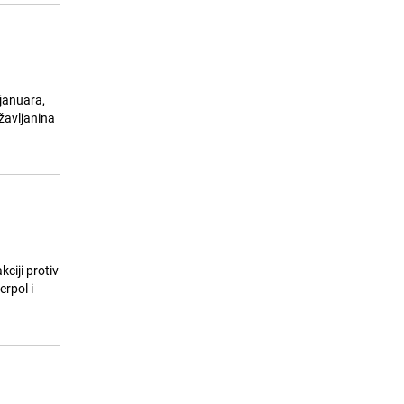
 januara,
žavljanina
ciji protiv
erpol i