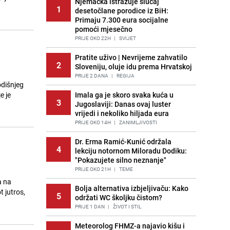
Njemačka istražuje slučaj
1
desetočlane porodice iz BiH:
Primaju 7.300 eura socijalne
pomoći mjesečno
PRIJE OKO 22H
|
SVIJET
Pratite uživo | Nevrijeme zahvatilo
2
Sloveniju, oluje idu prema Hrvatskoj
PRIJE 2 DANA
|
REGIJA
odišnjeg
e je
Imala ga je skoro svaka kuća u
3
Jugoslaviji: Danas ovaj luster
vrijedi i nekoliko hiljada eura
PRIJE OKO 14H
|
ZANIMLJIVOSTI
Dr. Erma Ramić-Kunić održala
4
lekciju notornom Miloradu Dodiku:
"Pokazujete silno neznanje"
PRIJE OKO 21H
|
TEME
a na
Bolja alternativa izbjeljivaču: Kako
t jutros,
5
održati WC školjku čistom?
PRIJE 1 DAN
|
ŽIVOT I STIL
Meteorolog FHMZ-a najavio kišu i