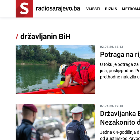
VIJESTI
BIZNIS
METROMA
/
državljanin BiH
02.07.26. 18:43
Potraga na ri
U toku je potraga za 
jula, poslijepodne. 
prethodno nalazila u 
07.06.26. 19:45
Državljanka 
Nezakonito d
Jedna 64-godišnja d
od austrijskog Zavod