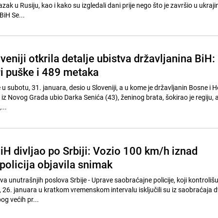
zak u Rusiju, kao i kako su izgledali dani prije nego što je završio u ukra
BiH Se...
oveniji otkrila detalje ubistva državljanina BiH:
i puške i 489 metaka
e u subotu, 31. januara, desio u Sloveniji, a u kome je državljanin Bosne i 
 iz Novog Grada ubio Darka Senića (43), ženinog brata, šokirao je regiju, a 
...
iH divljao po Srbiji: Vozio 100 km/h iznad
policija objavila snimak
va unutrašnjih poslova Srbije - Uprave saobraćajne policije, koji kontroliš
 26. januara u kratkom vremenskom intervalu isklјučili su iz saobraćaja d
og većih pr...