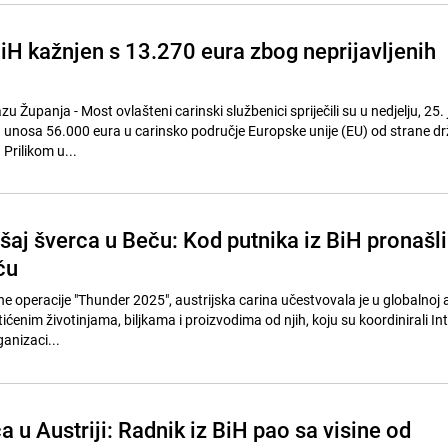
BiH kažnjen s 13.270 eura zbog neprijavljenih
u Županja - Most ovlašteni carinski službenici spriječili su u nedjelju, 25.
unosa 56.000 eura u carinsko područje Europske unije (EU) od strane dr
Prilikom u...
šaj šverca u Beču: Kod putnika iz BiH pronašli
ču
operacije "Thunder 2025", austrijska carina učestvovala je u globalnoj ak
tićenim životinjama, biljkama i proizvodima od njih, koju su koordinirali Int
anizaci...
 u Austriji: Radnik iz BiH pao sa visine od