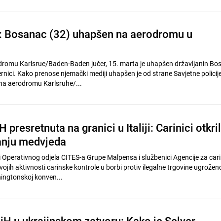
i: Bosanac (32) uhapšen na aerodromu u
omu Karlsrue/Baden-Baden jučer, 15. marta je uhapšen državljanin Bos
nici. Kako prenose njemački mediji uhapšen je od strane Savjetne policije
 na aerodromu Karlsruhe/...
H presretnuta na granici u Italiji: Carinici otkril
anju medvjeda
i Operativnog odjela CITES-a Grupe Malpensa i službenici Agencije za cari
ojih aktivnosti carinske kontrole u borbi protiv ilegalne trgovine ugrožen
ngtonskoj konven...
BiH u ukrajinskom zatvoru: Kako je Selver