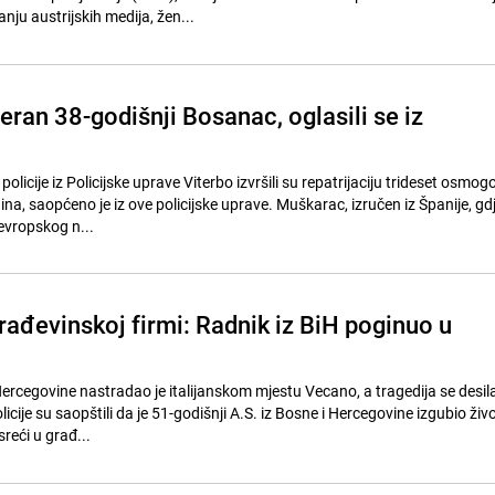
ju austrijskih medija, žen...
tjeran 38-godišnji Bosanac, oglasili se iz
 policije iz Policijske uprave Viterbo izvršili su repatrijaciju trideset osmog
a, saopćeno je iz ove policijske uprave. Muškarac, izručen iz Španije, gdj
vropskog n...
rađevinskoj firmi: Radnik iz BiH poginuo u
Hercegovine nastradao je italijanskom mjestu Vecano, a tragedija se desil
icije su saopštili da je 51-godišnji A.S. iz Bosne i Hercegovine izgubio živo
reći u građ...