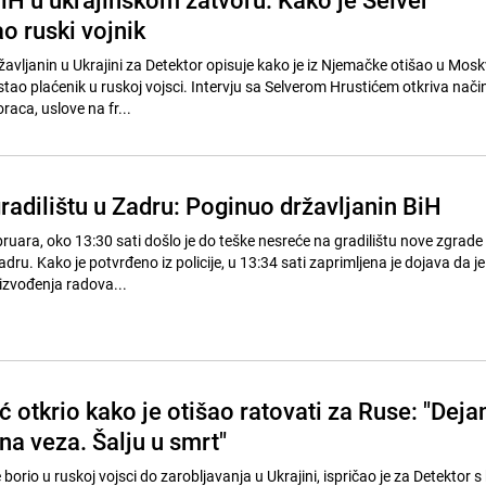
o ruski vojnik
ržavljanin u Ukrajini za Detektor opisuje kako je iz Njemačke otišao u Mosk
ao plaćenik u ruskoj vojsci. Intervju sa Selverom Hrustićem otkriva nači
raca, uslove na fr...
radilištu u Zadru: Poginuo državljanin BiH
bruara, oko 13:30 sati došlo je do teške nesreće na gradilištu nove zgrade
dru. Kako je potvrđeno iz policije, u 13:34 sati zaprimljena je dojava da je
 izvođenja radova...
ć otkrio kako je otišao ratovati za Ruse: "Deja
čna veza. Šalju u smrt"
e borio u ruskoj vojsci do zarobljavanja u Ukrajini, ispričao je za Detektor s 