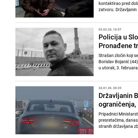
kontaktirao pred dola
zatvoru. Državljanin 
03.02.26. 16:57
Policija u Sl
Pronađene tr
Strašan zločin koji s
Borislav Bojanić (44)
u utorak, 3. februara,
26.01.26. 20:35
Državljanin B
ograničenja, 
Pripadnici Ministarst
presretačima, danas,
stranih državlјana zb