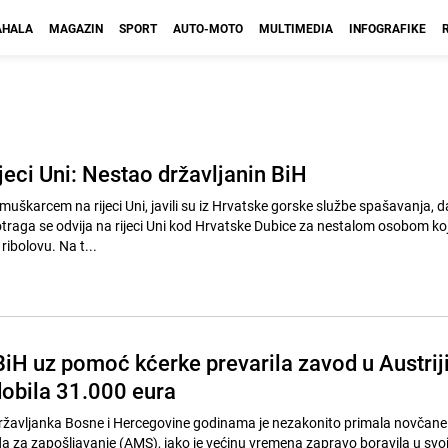
HALA
MAGAZIN
SPORT
AUTO-MOTO
MULTIMEDIA
INFOGRAFIKE
jeci Uni: Nestao državljanin BiH
muškarcem na rijeci Uni, javili su iz Hrvatske gorske službe spašavanja, d
Potraga se odvija na rijeci Uni kod Hrvatske Dubice za nestalom osobom ko
ribolovu. Na t...
BiH uz pomoć kćerke prevarila zavod u Austriji
obila 31.000 eura
ržavljanka Bosne i Hercegovine godinama je nezakonito primala novčan
a za zapošljavanje (AMS), iako je većinu vremena zapravo boravila u svoj