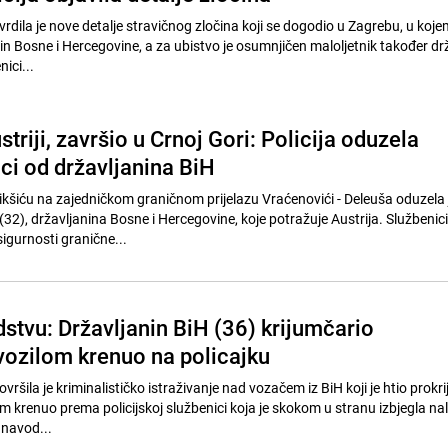
vrdila je nove detalje stravičnog zločina koji se dogodio u Zagrebu, u kojem
in Bosne i Hercegovine, a za ubistvo je osumnjičen maloljetnik također dr
nici...
triji, završio u Crnoj Gori: Policija oduzela
ci od državljanina BiH
Nikšiću na zajedničkom graničnom prijelazu Vraćenovići - Deleuša oduzela j
(32), državljanina Bosne i Hercegovine, koje potražuje Austrija. Službenici
igurnosti granične...
stvu: Državljanin BiH (36) krijumčario
vozilom krenuo na policajku
vršila je kriminalističko istraživanje nad vozačem iz BiH koji je htio prokri
m krenuo prema policijskoj službenici koja je skokom u stranu izbjegla na
 navod...