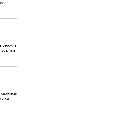
jinskom
Hercegovine
policija je
u saobraćaj
vojicu