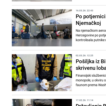
16.03.26. 22:43
Po potjernic
Njemačkoj
Na njemačkom aerodr
Hercegovine po potjer
kontrolisala putnike
02.03.26. 12:25
Pošiljka iz Bi
skrivenu lob
Finansijski službenic
monopole, u okviru sv
faunom prema Washi
17.02.26. 11:14
Državljanin 