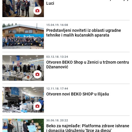
Luci
15.04.19. 16:08
Predstavljeni noviteti iz oblasti ugradne
tehnike i malih kućanskih aparata
03.12.18. 13:24
Otvoren BEKO Shop u Zenici u tržnom centru
Džananović
12.11.18. 17:44
Otvoren novi BEKO SHOP u Ilijašu
30.06.18. 20:22
Beko za najmlađe: Platforma zdrave ishrane
i donacija Udruženju 'Srce za djecu'