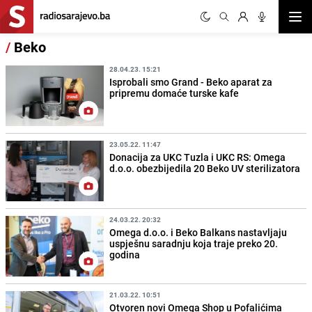
Otvor
/
Beko
28.04.23. 15:21
Isprobali smo Grand - Beko aparat za
pripremu domaće turske kafe
23.05.22. 11:47
Donacija za UKC Tuzla i UKC RS: Omega
d.o.o. obezbijedila 20 Beko UV sterilizatora
24.03.22. 20:32
Omega d.o.o. i Beko Balkans nastavljaju
uspješnu saradnju koja traje preko 20.
godina
21.03.22. 10:51
Otvoren novi Omega Shop u Pofalićima