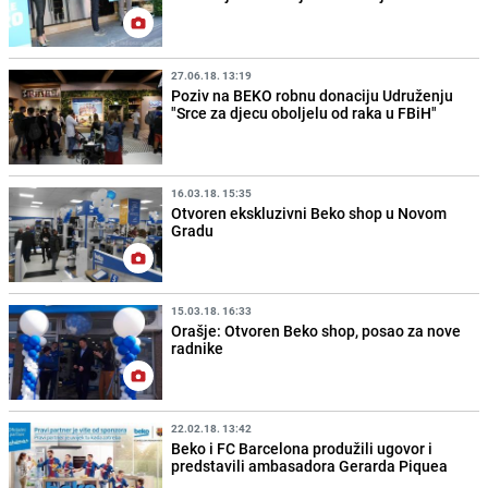
27.06.18. 13:19
Poziv na BEKO robnu donaciju Udruženju
"Srce za djecu oboljelu od raka u FBiH"
16.03.18. 15:35
Otvoren ekskluzivni Beko shop u Novom
Gradu
15.03.18. 16:33
Orašje: Otvoren Beko shop, posao za nove
radnike
22.02.18. 13:42
Beko i FC Barcelona produžili ugovor i
predstavili ambasadora Gerarda Piquea