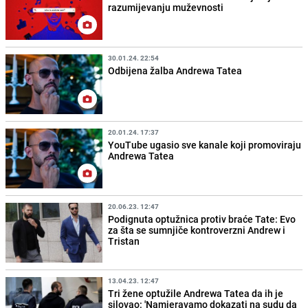
razumijevanju muževnosti
30.01.24. 22:54
Odbijena žalba Andrewa Tatea
20.01.24. 17:37
YouTube ugasio sve kanale koji promoviraju
Andrewa Tatea
20.06.23. 12:47
Podignuta optužnica protiv braće Tate: Evo
za šta se sumnjiče kontroverzni Andrew i
Tristan
13.04.23. 12:47
Tri žene optužile Andrewa Tatea da ih je
silovao: 'Namjeravamo dokazati na sudu da