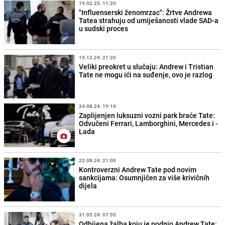
19.02.25. 11:20
"Influenserski ženomrzac": Žrtve Andrewa
Tatea strahuju od umiješanosti vlade SAD-a
u sudski proces
19.12.24. 21:20
Veliki preokret u slučaju: Andrew i Tristian
Tate ne mogu ići na suđenje, ovo je razlog
24.08.24. 19:10
Zaplijenjen luksuzni vozni park braće Tate:
Odvučeni Ferrari, Lamborghini, Mercedes i -
Lada
22.08.24. 21:00
Kontroverzni Andrew Tate pod novim
sankcijama: Osumnjičen za više krivičnih
dijela
31.05.24. 07:55
Odbijena žalba koju je podnio Andrew Tate: