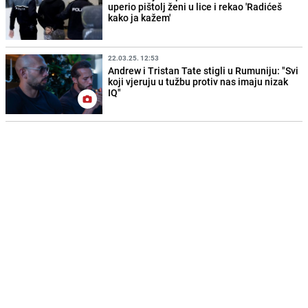
uperio pištolj ženi u lice i rekao 'Radićeš
kako ja kažem'
22.03.25. 12:53
Andrew i Tristan Tate stigli u Rumuniju: "Svi
koji vjeruju u tužbu protiv nas imaju nizak
IQ"