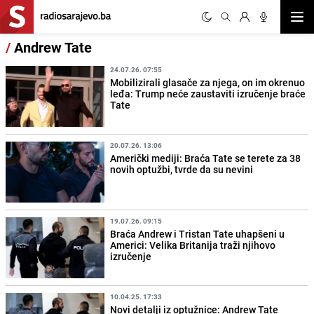
Otvor
/
Andrew Tate
24.07.26. 07:55
Mobilizirali glasače za njega, on im okrenuo
leđa: Trump neće zaustaviti izručenje braće
Tate
20.07.26. 13:06
Američki mediji: Braća Tate se terete za 38
novih optužbi, tvrde da su nevini
19.07.26. 09:15
Braća Andrew i Tristan Tate uhapšeni u
Americi: Velika Britanija traži njihovo
izručenje
10.04.25. 17:33
Novi detalji iz optužnice: Andrew Tate