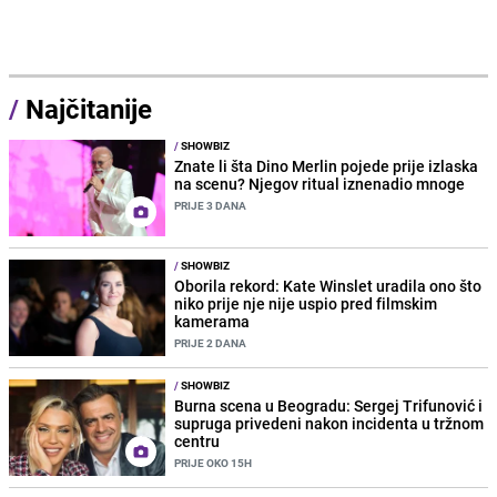
/
Najčitanije
/
SHOWBIZ
Znate li šta Dino Merlin pojede prije izlaska
na scenu? Njegov ritual iznenadio mnoge
PRIJE 3 DANA
/
SHOWBIZ
Oborila rekord: Kate Winslet uradila ono što
niko prije nje nije uspio pred filmskim
kamerama
PRIJE 2 DANA
/
SHOWBIZ
Burna scena u Beogradu: Sergej Trifunović i
supruga privedeni nakon incidenta u tržnom
centru
PRIJE OKO 15H