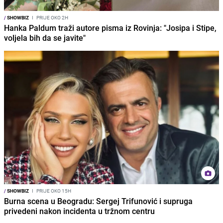
/
SHOWBIZ
I
PRIJE OKO 2H
Hanka Paldum traži autore pisma iz Rovinja: "Josipa i Stipe,
voljela bih da se javite"
/
SHOWBIZ
I
PRIJE OKO 15H
Burna scena u Beogradu: Sergej Trifunović i supruga
privedeni nakon incidenta u tržnom centru