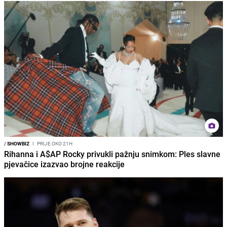
/
SHOWBIZ
I
PRIJE OKO 21H
Rihanna i A$AP Rocky privukli pažnju snimkom: Ples slavne
pjevačice izazvao brojne reakcije