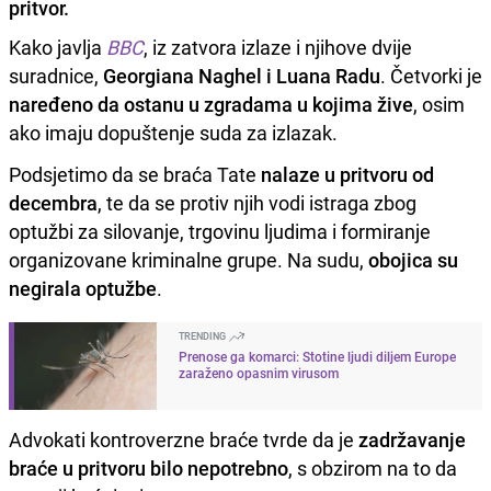
pritvor.
Kako javlja
BBC
, iz zatvora izlaze i njihove dvije
suradnice,
Georgiana Naghel i Luana Radu
. Četvorki je
naređeno da ostanu u zgradama u kojima žive
, osim
ako imaju dopuštenje suda za izlazak.
Podsjetimo da se braća Tate
nalaze u pritvoru od
decembra
, te da se protiv njih vodi istraga zbog
optužbi za silovanje, trgovinu ljudima i formiranje
organizovane kriminalne grupe. Na sudu,
obojica su
negirala optužbe
.
TRENDING
Prenose ga komarci: Stotine ljudi diljem Europe
zaraženo opasnim virusom
Advokati kontroverzne braće tvrde da je
zadržavanje
braće u pritvoru bilo nepotrebno
, s obzirom na to da