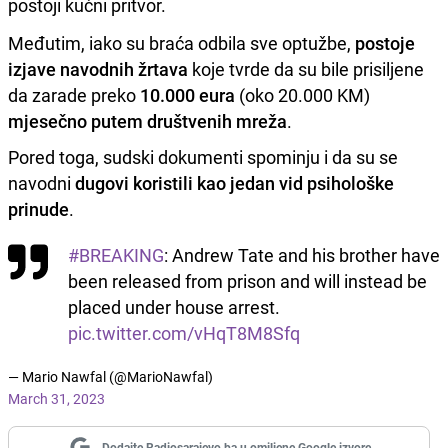
postoji kućni pritvor.
Međutim, iako su braća odbila sve optužbe,
postoje
izjave navodnih žrtava
koje tvrde da su bile prisiljene
da zarade preko
10.000 eura
(oko 20.000 KM)
mjesečno putem društvenih mreža
.
Pored toga, sudski dokumenti spominju i da su se
navodni
dugovi koristili kao jedan vid psihološke
prinude
.
#BREAKING
: Andrew Tate and his brother have
been released from prison and will instead be
placed under house arrest.
pic.twitter.com/vHqT8M8Sfq
— Mario Nawfal (@MarioNawfal)
March 31, 2023
Dodajte Radiosarajevo.ba u omiljene Google izvore