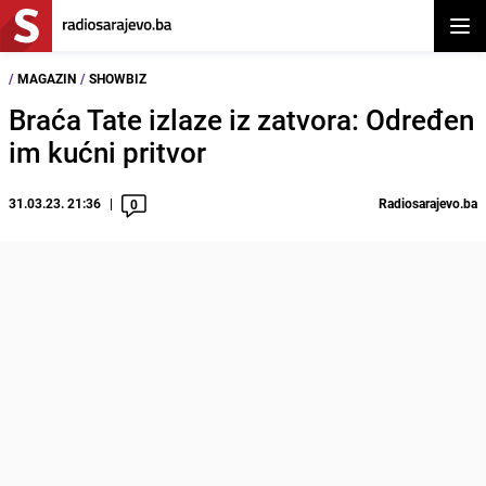
Otvor
/
MAGAZIN
/
SHOWBIZ
Braća Tate izlaze iz zatvora: Određen
im kućni pritvor
31.03.23. 21:36
Radiosarajevo.ba
0