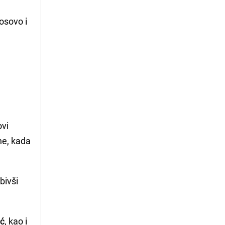
u
osovo i
ovi
ne, kada
 bivši
ić
, kao i