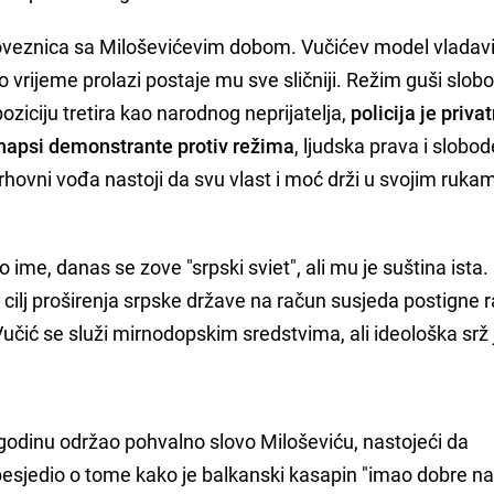
 poveznica sa Miloševićevim dobom. Vučićev model vladav
 vrijeme prolazi postaje mu sve sličniji. Režim guši slob
oziciju tretira kao narodnog neprijatelja,
policija je priva
 hapsi demonstrante protiv režima
, ljudska prava i slobod
hovni vođa nastoji da svu vlast i moć drži u svojim ruka
o ime, danas se zove "srpski sviet", ali mu je suština ista.
 cilj proširenja srpske države na račun susjeda postigne 
čić se služi mirnodopskim sredstvima, ali ideološka srž j
godinu održao pohvalno slovo Miloševiću, nastojeći da
 je besjedio o tome kako je balkanski kasapin "imao dobre 