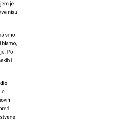
ojem je
kve nisu
Baš smo
li bismo,
ije. Po
skih i
 dio
, o
govih
 pred
pstvene