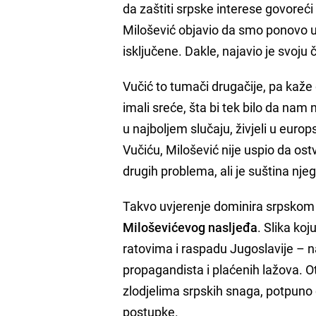
da zaštiti srpske interese govoreć
Milošević objavio da smo ponovo u 
isključene. Dakle, najavio je svoju 
Vučić to tumači drugačije, pa kaž
imali sreće, šta bi tek bilo da nam 
u najboljem slučaju, živjeli u europs
Vučiću, Milošević nije uspio da os
drugih problema, ali je suština njeg
Takvo uvjerenje dominira srpskom 
Miloševićevog nasljeđa
. Slika ko
ratovima i raspadu Jugoslavije – 
propagandista i plaćenih lažova. Ot
zlodjelima srpskih snaga, potpun
postupke.