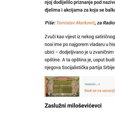
njoj dodijelilo priznanje pod naz
djelima i akcijama za koja se bal
Piše:
Tomislav Marković
, za Radi
Zvuči kao vijest iz nekog satiričnog
nosi ime po najgorem vladaru u his
ubici – dodjeljivano je u zvanični
opštine. A ta opština je, usput bud
njegova Socijalistička partija Srbij
TRENDING
Radi se na sanacij
Zaslužni miloševićevci