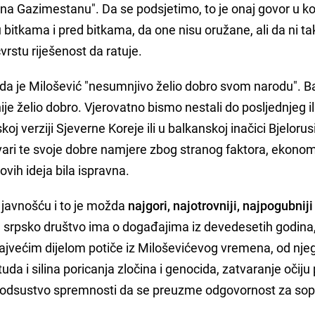
i na Gazimestanu". Da se podsjetimo, to je onaj govor u k
bitkama i pred bitkama, da one nisu oružane, ali da ni ta
čvrstu riješenost da ratuje.
e da je Milošević "nesumnjivo želio dobro svom narodu". 
nije želio dobro. Vjerovatno bismo nestali do posljednjeg i
koj verziji Sjeverne Koreje ili u balkanskoj inačici Bjelorus
tvari te svoje dobre namjere zbog stranog faktora, ekonom
ovih ideja bila ispravna.
javnošću i to je možda
najgori, najotrovniji, najpogubniji
ju srpsko društvo ima o događajima iz devedesetih godina
najvećim dijelom potiče iz Miloševićevog vremena, od nje
uda i silina poricanja zločina i genocida, zatvaranje očiju
o odsustvo spremnosti da se preuzme odgovornost za so