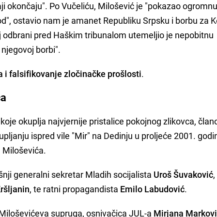
đaji okončaju". Po Vučeliću, Milošević je "pokazao ogromn
rod", ostavio nam je amanet Republiku Srpsku i borbu za K
oj odbrani pred Haškim tribunalom utemeljio je nepobitnu
 njegovoj borbi".
ja i falsifikovanje zločinačke prošlosti
.
ca
oje okuplja najvjernije pristalice pokojnog zlikovca, član
upljanju ispred vile "Mir" na Dedinju u proljeće 2001. godi
 Miloševića.
šnji generalni sekretar Mladih socijalista
Uroš Šuvaković
,
ršljanin
, te ratni propagandista
Emilo Labudović
.
i Miloševićeva supruga, osnivačica JUL-a
Mirjana Markov