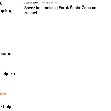
du
/
JA MISLIM
I
PRIJE 6 DANA
Savez kolumnista | Faruk Šehić: Žaba na
orijskog
zastavi
ušanu
jeljnika
ba!
e bolje