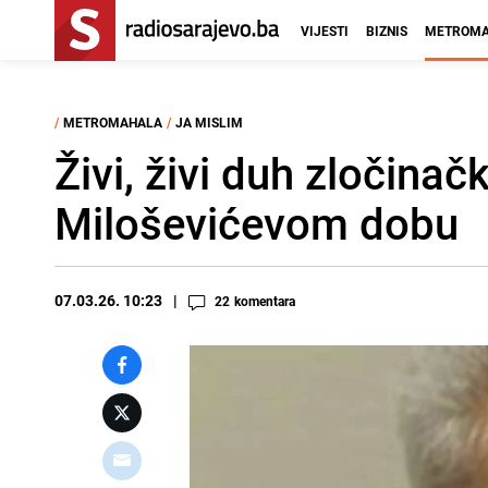
VIJESTI
BIZNIS
METROMA
/
METROMAHALA
/
JA MISLIM
Živi, živi duh zločinačk
Miloševićevom dobu
07.03.26. 10:23
22
komentara