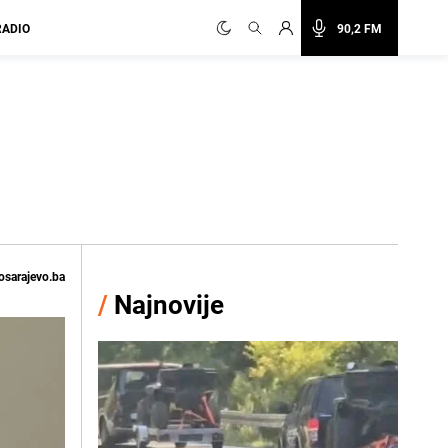
RADIO
90,2 FM
osarajevo.ba
/
Najnovije