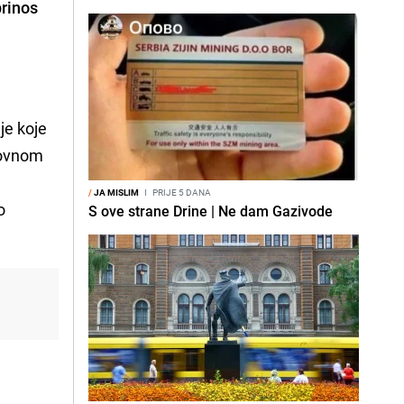
prinos
nje koje
asovnom
e
/
JA MISLIM
I
PRIJE 5 DANA
o
S ove strane Drine | Ne dam Gazivode