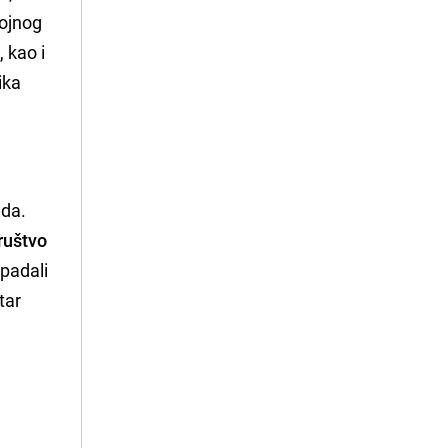
kojnog
 kao i
ika
ada.
ruštvo
ipadali
tar