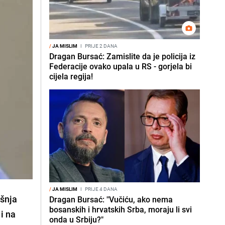
/
JA MISLIM
I
PRIJE 2 DANA
Dragan Bursać: Zamislite da je policija iz
Federacije ovako upala u RS - gorjela bi
cijela regija!
/
JA MISLIM
I
PRIJE 4 DANA
ašnja
Dragan Bursać: "Vučiću, ako nema
bosanskih i hrvatskih Srba, moraju li svi
i na
onda u Srbiju?"