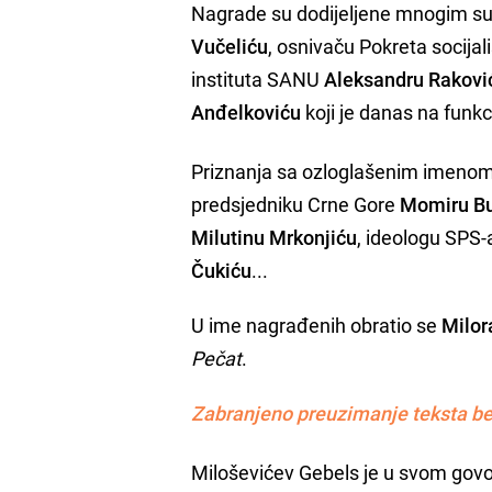
Nagrade su dodijeljene mnogim s
Vučeliću
, osnivaču Pokreta socijal
instituta SANU
Aleksandru Rakovi
Anđelkoviću
koji je danas na funkci
Priznanja sa ozloglašenim imeno
predsjedniku Crne Gore
Momiru Bu
Milutinu Mrkonjiću
, ideologu SPS
Čukiću
...
U ime nagrađenih obratio se
Milor
Pečat
.
Zabranjeno preuzimanje teksta be
Miloševićev Gebels je u svom govo