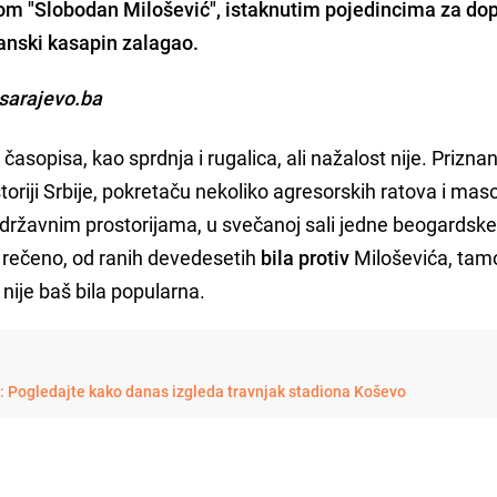
ivom "Slobodan Milošević", istaknutim pojedincima za do
kanski kasapin zalagao.
osarajevo.ba
 časopisa, kao sprdnja i rugalica, ali nažalost nije. Prizna
toriji Srbije, pokretaču nekoliko agresorskih ratova i m
m državnim prostorijama, u svečanoj sali jedne beogardsk
i rečeno, od ranih devedesetih
bila protiv
Miloševića, tam
e nije baš bila popularna.
i: Pogledajte kako danas izgleda travnjak stadiona Koševo