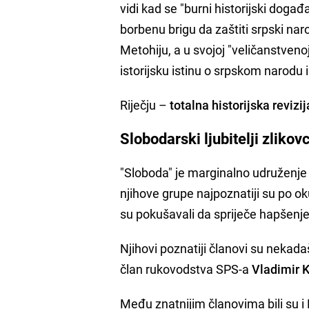
vidi kad se "burni historijski doga
borbenu brigu da zaštiti srpski na
Metohiju, a u svojoj "veličanstven
istorijsku istinu o srpskom narodu i
Riječju –
totalna historijska revizi
Slobodarski ljubitelji zlikov
"Sloboda" je marginalno udruženje k
njihove grupe najpoznatiji su po ok
su pokušavali da spriječe hapšenje
Njihovi poznatiji članovi su nekada
član rukovodstva SPS-a
Vladimir K
Među znatnijim članovima bili su 