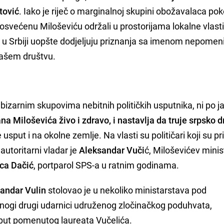
tović
. Iako je riječ o marginalnoj skupini obožavalaca po
osvećenu Miloševiću održali u prostorijama lokalne vlasti,
 u Srbiji uopšte dodjeljuju priznanja sa imenom nepomen
našem društvu.
bizarnim skupovima nebitnih političkih usputnika, ni po j
a Miloševića živo i zdravo, i nastavlja da truje srpsko d
se usput i na okolne zemlje. Na vlasti su političari koji su pr
utoritarni vladar je
Aleksandar Vuči
ć, Miloševićev minis
ica Dačić
, portparol SPS-a u ratnim godinama.
andar Vulin
stolovao je u nekoliko ministarstava pod
nogi drugi udarnici udruženog zločinačkog poduhvata,
put pomenutog laureata Vučelića.