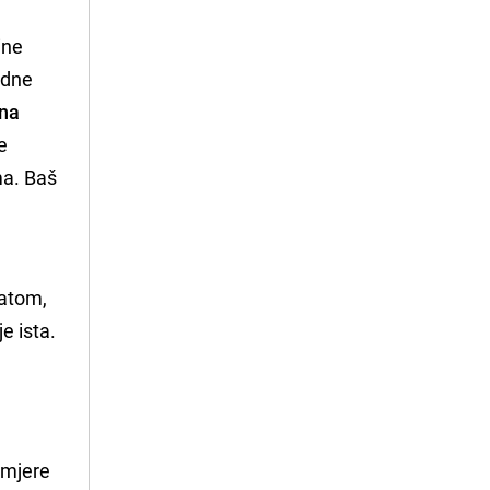
ine
odne
tna
e
ma. Baš
ratom,
e ista.
namjere