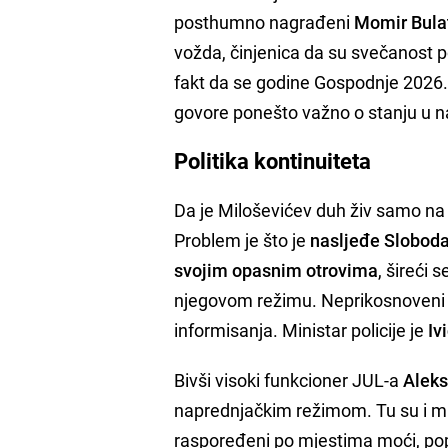
posthumno nagrađeni
Momir Bula
vožda, činjenica da su svečanost p
fakt da se godine Gospodnje 2026.
govore ponešto važno o stanju u 
Politika kontinuiteta
Da je Miloševićev duh živ samo na 
Problem je što je
nasljeđe Slobodan
svojim opasnim otrovima
, šireći 
njegovom režimu. Neprikosnoveni a
informisanja. Ministar policije je
Iv
Bivši visoki funkcioner JUL-a
Aleks
naprednjačkim režimom. Tu su i m
raspoređeni po mjestima moći, po