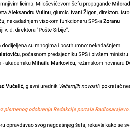
umnjivim licima, Miloševićevom šefu propagande
Milora
ista
Aleksandru Vulinu
, glumici
Ivani Žigon
, direktoru Ist
ću
, nekadašnjem visokom funkcioneru SPS-a
Zoranu
ji v. d. direktora "Pošte Srbije".
m dodijeljena su mnogima i posthumno: nekadašnjem
latoviću
, počasnom predsjedniku SPS i bivšem ministru
-a - akademiku
Mihailu Markoviću
, režimskom novinaru
D
ad Vučelić
, glavni urednik
Večernjih novosti
i pokretač ned
z pismenog odobrenja Redakcije portala Radiosarajevo.
ru opravdavao svog negdašnjeg šefa, rekavši kako se sv