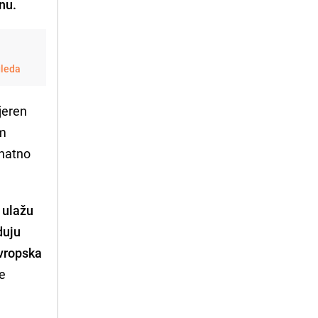
anu.
gleda
jeren
om
znatno
e ulažu
duju
Evropska
e