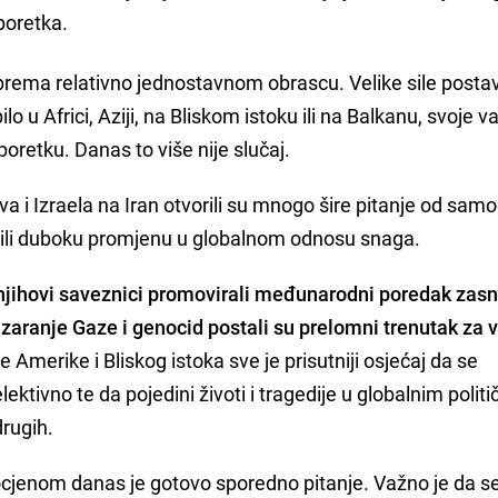
 poretka.
prema relativno jednostavnom obrascu. Velike sile postav
lo u Africi, Aziji, na Bliskom istoku ili na Balkanu, svoje v
oretku. Danas to više nije slučaj.
a i Izraela na Iran otvorili su mnogo šire pitanje od sam
rili duboku promjenu u globalnom odnosu snaga.
njihovi saveznici promovirali međunarodni poredak zas
aranje Gaze i genocid postali su prelomni trenutak za ve
ke Amerike i Bliskog istoka sve je prisutniji osjećaj da se
tivno te da pojedini životi i tragedije u globalnim polit
rugih.
m ocjenom danas je gotovo sporedno pitanje. Važno je da s