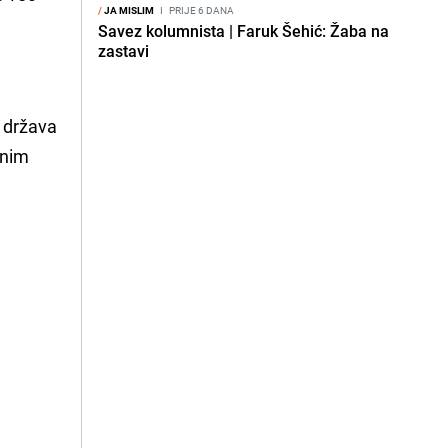
/
JA MISLIM
I
PRIJE 6 DANA
Savez kolumnista | Faruk Šehić: Žaba na
zastavi
, država
jnim