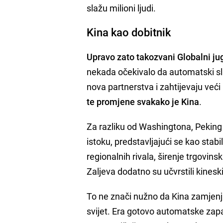
slažu milioni ljudi.
Kina kao dobitnik
Upravo zato takozvani Globalni jug
nekada očekivalo da automatski sli
nova partnerstva i zahtijevaju ve
te promjene svakako je Kina
.
Za razliku od Washingtona, Peking
istoku, predstavljajući se kao sta
regionalnih rivala, širenje trgovins
Zaljeva dodatno su učvrstili kines
To ne znači nužno da Kina zamjenju
svijet. Era gotovo automatske za