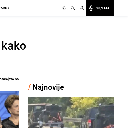
RADIO
90,2 FM
- kako
osarajevo.ba
/
Najnovije