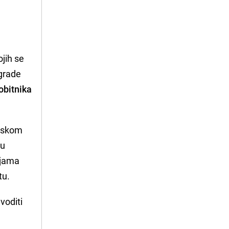
ojih se
 grade
obitnika
liskom
đu
mljama
tu.
voditi