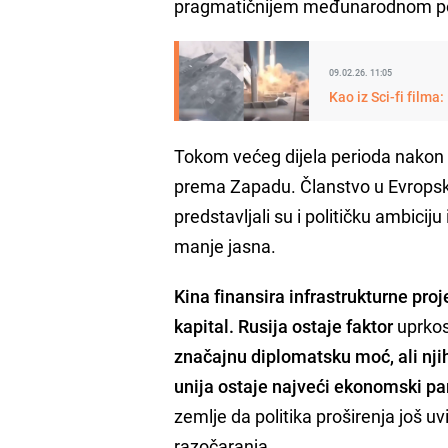
pragmatičnijem međunarodnom p
09.02.26. 11:05
Kao iz Sci-fi filma
Tokom većeg dijela perioda nakon 
prema Zapadu. Članstvo u Evropsko
predstavljali su i političku ambicij
manje jasna.
Kina finansira infrastrukturne proj
kapital. Rusija ostaje faktor
uprkos
značajnu diplomatsku moć, ali nji
unija ostaje najveći ekonomski par
zemlje da politika proširenja još u
razočaranja.