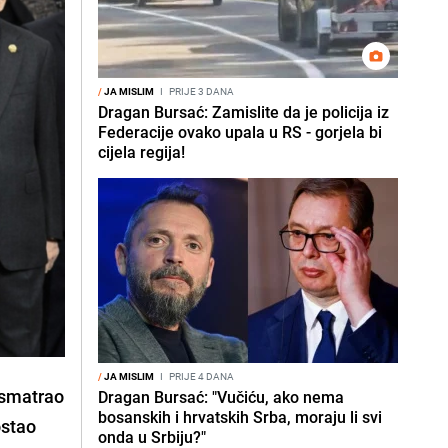
/
JA MISLIM
I
PRIJE 3 DANA
Dragan Bursać: Zamislite da je policija iz
Federacije ovako upala u RS - gorjela bi
cijela regija!
/
JA MISLIM
I
PRIJE 4 DANA
osmatrao
Dragan Bursać: "Vučiću, ako nema
bosanskih i hrvatskih Srba, moraju li svi
ostao
onda u Srbiju?"