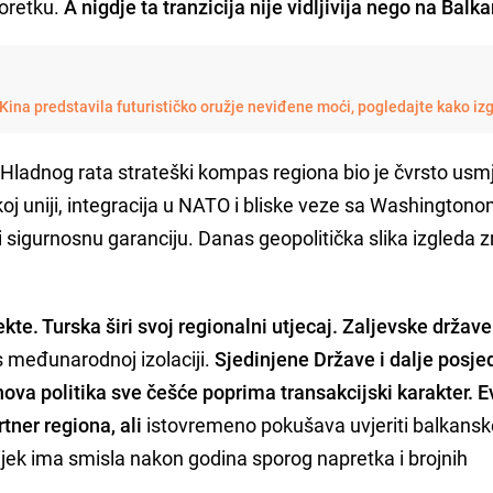
oretku.
A nigdje ta tranzicija nije vidljivija nego na Balk
: Kina predstavila futurističko oružje neviđene moći, pogledajte kako iz
Hladnog rata strateški kompas regiona bio je čvrsto usm
j uniji, integracija u NATO i bliske veze sa Washington
u i sigurnosnu garanciju. Danas geopolitička slika izgleda 
ekte. Turska širi svoj regionalni utjecaj. Zaljevske držav
 međunarodnoj izolaciji.
Sjedinjene Države i dalje posje
hova politika sve češće poprima transakcijski karakter. 
tner regiona, ali
istovremeno pokušava uvjeriti balkansk
vijek ima smisla nakon godina sporog napretka i brojnih