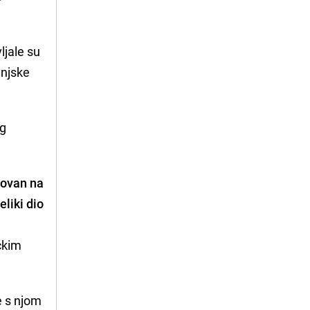
ljale su
anjske
og
novan na
liki dio
ičkim
e s njom