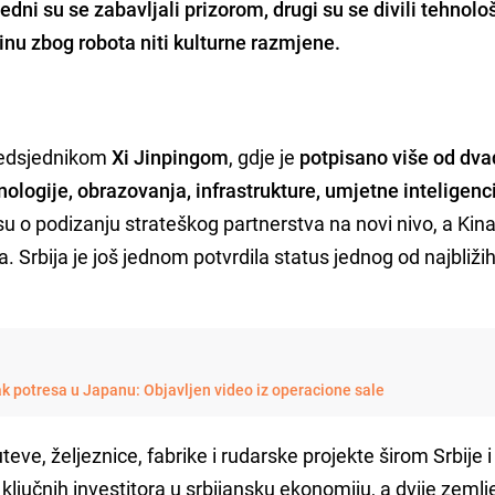
dni su se zabavljali prizorom, drugi su se divili tehnol
Kinu zbog robota niti kulturne razmjene.
redsjednikom
Xi Jinpingom
, gdje je
potpisano više od dv
ologije, obrazovanja, infrastrukture, umjetne inteligenci
 su o podizanju strateškog partnerstva na novi nivo, a Kina
va. Srbija je još jednom potvrdila status jednog od najbliži
k potresa u Japanu: Objavljen video iz operacione sale
e, željeznice, fabrike i rudarske projekte širom Srbije i
ključnih investitora u srbijansku ekonomiju, a dvije zemlj