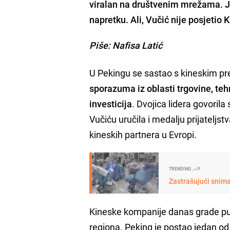
viralan na društvenim mrežama. Je
napretku. Ali, Vučić nije posjetio 
Piše: Nafisa Latić
U Pekingu se sastao s kineskim p
sporazuma iz oblasti trgovine, tehn
investicija
. Dvojica lidera govorila
Vučiću uručila i medalju prijateljst
kineskih partnera u Evropi.
TRENDING
Zastrašujući snima
Kineske kompanije danas grade putev
regiona. Peking je postao jedan od 