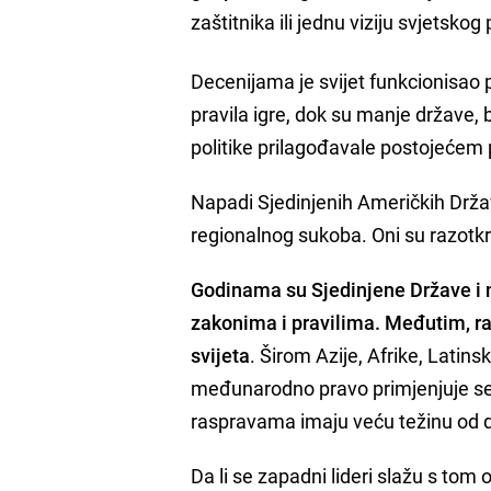
zaštitnika ili jednu viziju svjetskog
Decenijama je svijet funkcionisao 
pravila igre, dok su manje države, bi
politike prilagođavale postojećem p
Napadi Sjedinjenih Američkih Držav
regionalnog sukoba. Oni su razotk
Godinama su Sjedinjene Države i 
zakonima i pravilima. Međutim, raz
svijeta
. Širom Azije, Afrike, Latins
međunarodno pravo primjenjuje selek
raspravama imaju veću težinu od d
Da li se zapadni lideri slažu s to