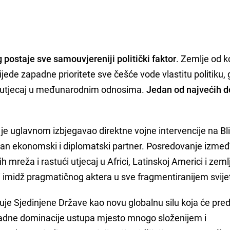
 postaje sve samouvjereniji politički faktor
. Zemlje od k
jede zapadne prioritete sve češće vode vlastitu politiku,
ći utjecaj u međunarodnim odnosima.
Jedan od najvećih d
 je uglavnom izbjegavao direktne vojne intervencije na B
bilan ekonomski i diplomatski partner. Posredovanje izme
kih mreža i rastući utjecaj u Africi, Latinskoj Americi i ze
ki imidž pragmatičnog aktera u sve fragmentiranijem svije
je Sjedinjene Države kao novu globalnu silu koja će pred
padne dominacije ustupa mjesto mnogo složenijem i