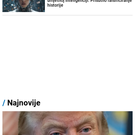
umjetnoj inteligenciji: Prisutno falsificiranje
historije
/
Najnovije