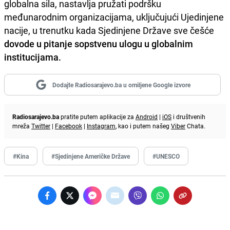
globalna sila, nastavlja pružati podršku
međunarodnim organizacijama, uključujući Ujedinjene
nacije, u trenutku kada Sjedinjene Države sve češće
dovode u pitanje sopstvenu ulogu u globalnim
institucijama.
Dodajte Radiosarajevo.ba u omiljene Google izvore
Radiosarajevo.ba
pratite putem aplikacije za
Android
|
iOS
i društvenih
mreža
Twitter
|
Facebook
|
Instagram
, kao i putem našeg
Viber
Chata.
#Kina
#Sjedinjene Američke Države
#UNESCO