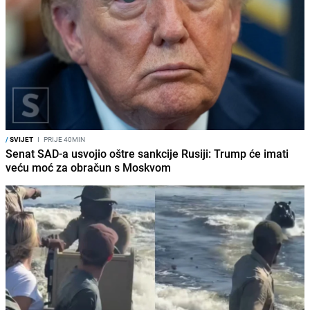
/
SVIJET
I
PRIJE 40MIN
Senat SAD-a usvojio oštre sankcije Rusiji: Trump će imati
veću moć za obračun s Moskvom