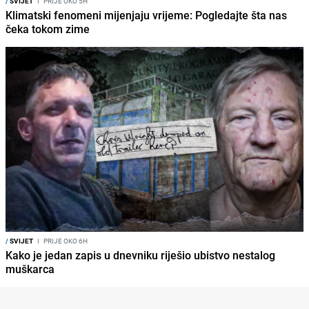
/
SVIJET
I
PRIJE OKO 5H
Klimatski fenomeni mijenjaju vrijeme: Pogledajte šta nas
čeka tokom zime
/
SVIJET
I
PRIJE OKO 6H
Kako je jedan zapis u dnevniku riješio ubistvo nestalog
muškarca