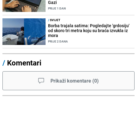
Gazi
PRIJE 1 DAN
/
SVIJET
Borba trajala satima: Pogledajte 'grdosiju'
od skoro tri metra koju su braća izvukla iz
mora
PRIJE 2 DANA
/
Komentari
Prikaži komentare
(
0
)