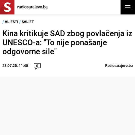
Otvor
/
VIJESTI
/
SVIJET
Kina kritikuje SAD zbog povlačenja iz
UNESCO-a: "To nije ponašanje
odgovorne sile"
23.07.25. 11:40
Radiosarajevo.ba
0