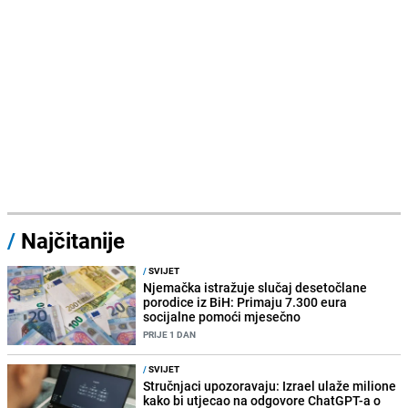
/
Najčitanije
/
SVIJET
Njemačka istražuje slučaj desetočlane
porodice iz BiH: Primaju 7.300 eura
socijalne pomoći mjesečno
PRIJE 1 DAN
/
SVIJET
Stručnjaci upozoravaju: Izrael ulaže milione
kako bi utjecao na odgovore ChatGPT-a o