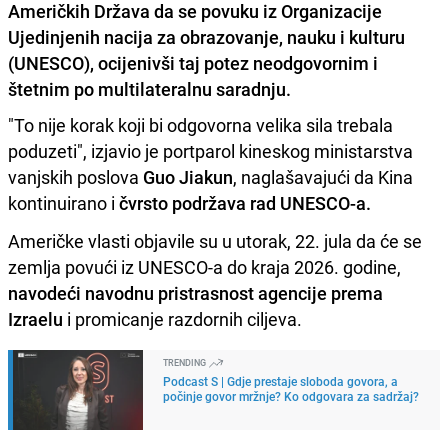
Američkih Država da se povuku iz Organizacije
Ujedinjenih nacija za obrazovanje, nauku i kulturu
(UNESCO), ocijenivši taj potez neodgovornim i
štetnim po multilateralnu saradnju.
"To nije korak koji bi odgovorna velika sila trebala
poduzeti", izjavio je portparol kineskog ministarstva
vanjskih poslova
Guo Jiakun
, naglašavajući da Kina
kontinuirano i
čvrsto podržava rad UNESCO-a.
Američke vlasti objavile su u utorak, 22. jula da će se
zemlja povući iz UNESCO-a do kraja 2026. godine,
navodeći navodnu pristrasnost agencije prema
Izraelu
i promicanje razdornih ciljeva.
TRENDING
Podcast S | Gdje prestaje sloboda govora, a
počinje govor mržnje? Ko odgovara za sadržaj?