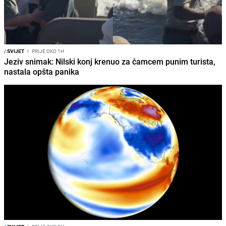
/
SVIJET
I
PRIJE OKO 1H
Jeziv snimak: Nilski konj krenuo za čamcem punim turista,
nastala opšta panika