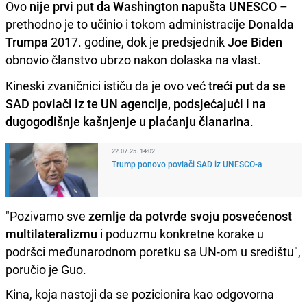
Ovo
nije prvi put da Washington napušta UNESCO
–
prethodno je to učinio i tokom administracije
Donalda
Trumpa
2017. godine, dok je predsjednik
Joe Biden
obnovio članstvo ubrzo nakon dolaska na vlast.
Kineski zvaničnici ističu da je ovo već
treći put da se
SAD povlači iz te UN agencije, podsjećajući i na
dugogodišnje kašnjenje u plaćanju članarina
.
22.07.25. 14:02
Trump ponovo povlači SAD iz UNESCO-a
"Pozivamo sve
zemlje da potvrde svoju posvećenost
multilateralizmu
i poduzmu konkretne korake u
podršci međunarodnom poretku sa UN-om u središtu",
poručio je Guo.
Kina, koja nastoji da se pozicionira kao odgovorna