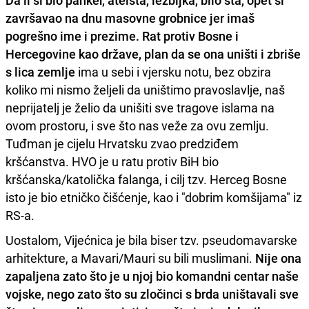
Da li si bio panker, ateista, lezbijka, bilo šta, opet si
završavao na dnu masovne grobnice jer imaš
pogrešno ime i prezime. Rat protiv Bosne i
Hercegovine kao države, plan da se ona uništi i zbriše
s lica zemlje
ima u sebi i vjersku notu, bez obzira
koliko mi nismo željeli da uništimo pravoslavlje, naš
neprijatelj je želio da unišiti sve tragove islama na
ovom prostoru, i sve što nas veže za ovu zemlju.
Tuđman je cijelu Hrvatsku zvao predziđem
kršćanstva. HVO je u ratu protiv BiH bio
kršćanska/katolička falanga, i cilj tzv. Herceg Bosne
isto je bio etničko čišćenje, kao i "dobrim komšijama" iz
RS-a.
Uostalom, Vijećnica je bila biser tzv. pseudomavarske
arhitekture, a Mavari/Mauri su bili muslimani.
Nije ona
zapaljena zato što je u njoj bio komandni centar naše
vojske, nego zato što su zločinci s brda uništavali sve