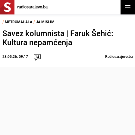
Otvor
/
METROMAHALA
/
JA MISLIM
Savez kolumnista | Faruk Šehić:
Kultura nepamćenja
28.05.26. 09:17
Radiosarajevo.ba
14