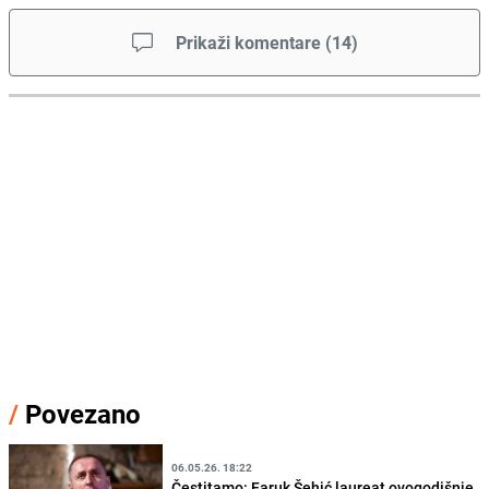
Prikaži komentare
(
14
)
/
Povezano
06.05.26. 18:22
Čestitamo: Faruk Šehić laureat ovogodišnje