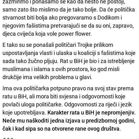
zažmirimo i ponašamo se kao da nešto ne postoji,
samo zato što mislimo da je tako bolje. Da će politička
stvarnost biti bolja ako pregovaramo s Dodikom i
njegovim fašistima pretvarajući se da su oni, zapravo,
djeca cvijeća koja vole power flower.
E tako su se ponašali političari Trojke prilikom
uspostavljanja vlasti i ulaska u koaliciji s fašistima koje
sada tako žučno pljuju. Rat u BiH je bio i za istrebljenje
muslimana i islama s ovih prostora, ko god misli
drukčije ima velikih problema u glavi.
Ima ova političarka potpuno pravo na svoj stav prema
ratu u BiH, ali mora biti svjesna i odgovornosti koje
povlači uloga političarke. Odgovornosti za riječi i jezik
koje upotrebljava.
Karakter rata u BiH je nepromjenjiv.
Neće mu naškoditi jedna izjava u predizbornoj godini,
čak i kad sipa so na otvorene rane ovog društva
.