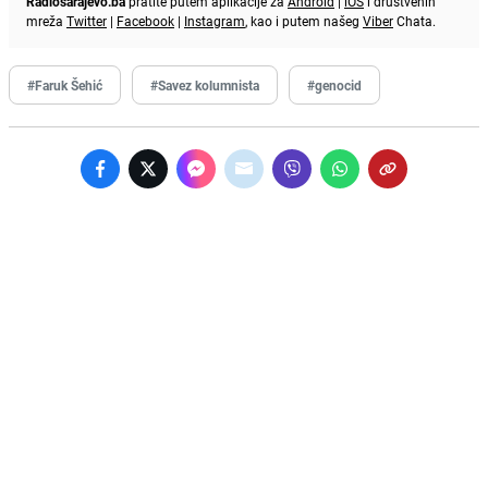
Radiosarajevo.ba
pratite putem aplikacije za
Android
|
iOS
i društvenih
mreža
Twitter
|
Facebook
|
Instagram
, kao i putem našeg
Viber
Chata.
#Faruk Šehić
#Savez kolumnista
#genocid