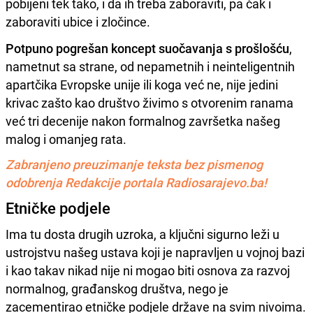
pobijeni tek tako, i da ih treba zaboraviti, pa čak i
zaboraviti ubice i zločince.
Potpuno pogrešan koncept suočavanja s prošlošću
,
nametnut sa strane, od nepametnih i neinteligentnih
apartčika Evropske unije ili koga već ne, nije jedini
krivac zašto kao društvo živimo s otvorenim ranama
već tri decenije nakon formalnog završetka našeg
malog i omanjeg rata.
Zabranjeno preuzimanje teksta bez pismenog
odobrenja Redakcije portala Radiosarajevo.ba!
Etničke podjele
Ima tu dosta drugih uzroka, a ključni sigurno leži u
ustrojstvu našeg ustava koji je napravljen u vojnoj bazi
i kao takav nikad nije ni mogao biti osnova za razvoj
normalnog, građanskog društva, nego je
zacementirao etničke podjele države na svim nivoima.