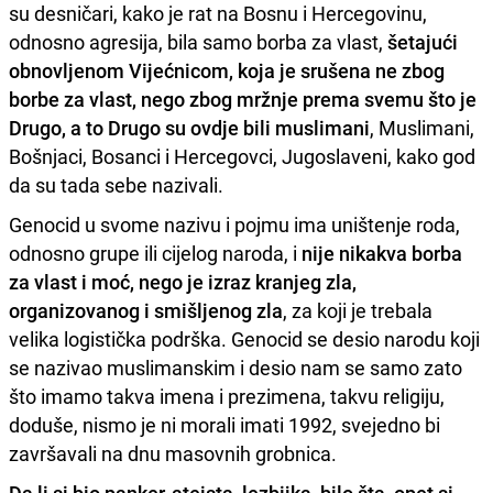
su desničari, kako je rat na Bosnu i Hercegovinu,
odnosno agresija, bila samo borba za vlast,
šetajući
obnovljenom Vijećnicom, koja je srušena ne zbog
borbe za vlast, nego zbog mržnje prema svemu što je
Drugo, a to Drugo su ovdje bili muslimani
, Muslimani,
Bošnjaci, Bosanci i Hercegovci, Jugoslaveni, kako god
da su tada sebe nazivali.
Genocid u svome nazivu i pojmu ima uništenje roda,
odnosno grupe ili cijelog naroda, i
nije nikakva borba
za vlast i moć, nego je izraz kranjeg zla,
organizovanog i smišljenog zla
, za koji je trebala
velika logistička podrška. Genocid se desio narodu koji
se nazivao muslimanskim i desio nam se samo zato
što imamo takva imena i prezimena, takvu religiju,
doduše, nismo je ni morali imati 1992, svejedno bi
završavali na dnu masovnih grobnica.