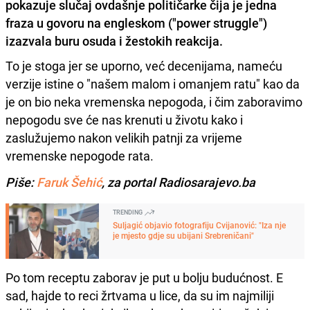
pokazuje slučaj ovdašnje političarke čija je jedna
fraza u govoru na engleskom ("power struggle")
izazvala buru osuda i žestokih reakcija.
To je stoga jer se uporno, već decenijama, nameću
verzije istine o "našem malom i omanjem ratu" kao da
je on bio neka vremenska nepogoda, i čim zaboravimo
nepogodu sve će nas krenuti u životu kako i
zaslužujemo nakon velikih patnji za vrijeme
vremenske nepogode rata.
Piše:
Faruk Šehić
, za portal Radiosarajevo.ba
TRENDING
Suljagić objavio fotografiju Cvijanović: "Iza nje
je mjesto gdje su ubijani Srebreničani"
Po tom receptu zaborav je put u bolju budućnost. E
sad, hajde to reci žrtvama u lice, da su im najmiliji