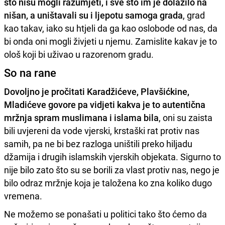
što nisu mogli razumjeti, i sve što im je dolazilo na
nišan, a uništavali su i ljepotu samoga grada
, grad
kao takav, iako su htjeli da ga kao oslobode od nas, da
bi onda oni mogli živjeti u njemu. Zamislite kakav je to
ološ koji bi uživao u razorenom gradu.
So na rane
Dovoljno je pročitati Karadžićeve, Plavšićkine,
Mladićeve govore pa vidjeti kakva je to autentična
mržnja spram muslimana i islama bila
, oni su zaista
bili uvjereni da vode vjerski, krstaški rat protiv nas
samih, pa ne bi bez razloga uništili preko hiljadu
džamija i drugih islamskih vjerskih objekata. Sigurno to
nije bilo zato što su se borili za vlast protiv nas, nego je
bilo odraz mržnje koja je taložena ko zna koliko dugo
vremena.
Ne možemo se ponašati u politici tako što ćemo da