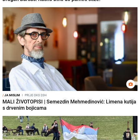
/
JA MISLIM
I
PRIJE OKO 20H
MALI ŽIVOTOPISI | Semezdin Mehmedinović: Limena kutija
s drvenim bojicama