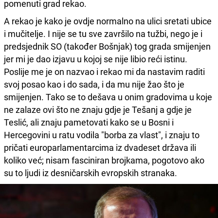
pomenuti grad rekao.
A rekao je kako je ovdje normalno na ulici sretati ubice
i mučitelje. I nije se tu sve završilo na tužbi, nego je i
predsjednik SO (također Bošnjak) tog grada smijenjen
jer mi je dao izjavu u kojoj se nije libio reći istinu.
Poslije me je on nazvao i rekao mi da nastavim raditi
svoj posao kao i do sada, i da mu nije žao što je
smijenjen. Tako se to dešava u onim gradovima u koje
ne zalaze ovi što ne znaju gdje je Tešanj a gdje je
Teslić, ali znaju pametovati kako se u Bosni i
Hercegovini u ratu vodila "borba za vlast", i znaju to
pričati europarlamentarcima iz dvadeset država ili
koliko već; nisam fasciniran brojkama, pogotovo ako
su to ljudi iz desničarskih evropskih stranaka.