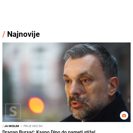
/
Najnovije
/
JA MISLIM
I
PRIJE OKO 5H
Dragan Bursać: Kasno Dino do pameti stiže!