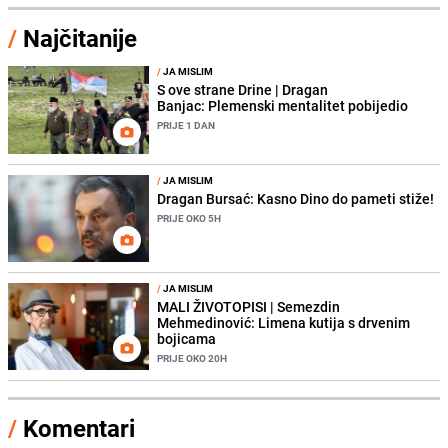
/
Najčitanije
/
JA MISLIM
S ove strane Drine | Dragan
Banjac: Plemenski mentalitet pobijedio
PRIJE 1 DAN
/
JA MISLIM
Dragan Bursać: Kasno Dino do pameti stiže!
PRIJE OKO 5H
/
JA MISLIM
MALI ŽIVOTOPISI | Semezdin
Mehmedinović: Limena kutija s drvenim
bojicama
PRIJE OKO 20H
/
Komentari