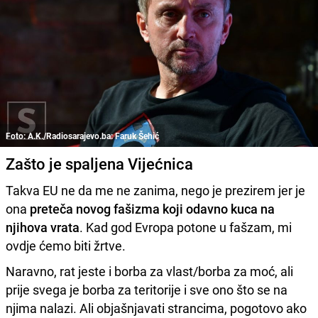
Foto: A.K./Radiosarajevo.ba: Faruk Šehić
Zašto je spaljena Vijećnica
Takva EU ne da me ne zanima, nego je prezirem jer je
ona
preteča novog fašizma koji odavno kuca na
njihova vrata
. Kad god Evropa potone u fašzam, mi
ovdje ćemo biti žrtve.
Naravno, rat jeste i borba za vlast/borba za moć, ali
prije svega je borba za teritorije i sve ono što se na
njima nalazi. Ali objašnjavati strancima, pogotovo ako