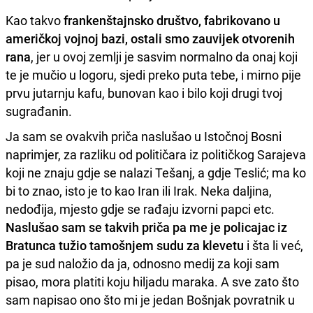
Kao takvo
frankenštajnsko društvo, fabrikovano u
američkoj vojnoj bazi, ostali smo zauvijek otvorenih
rana
, jer u ovoj zemlji je sasvim normalno da onaj koji
te je mučio u logoru, sjedi preko puta tebe, i mirno pije
prvu jutarnju kafu, bunovan kao i bilo koji drugi tvoj
sugrađanin.
Ja sam se ovakvih priča naslušao u Istočnoj Bosni
naprimjer, za razliku od političara iz političkog Sarajeva
koji ne znaju gdje se nalazi Tešanj, a gdje Teslić; ma ko
bi to znao, isto je to kao Iran ili Irak. Neka daljina,
nedođija, mjesto gdje se rađaju izvorni papci etc.
Naslušao sam se takvih priča pa me je policajac iz
Bratunca tužio tamošnjem sudu za klevetu
i šta li već,
pa je sud naložio da ja, odnosno medij za koji sam
pisao, mora platiti koju hiljadu maraka. A sve zato što
sam napisao ono što mi je jedan Bošnjak povratnik u