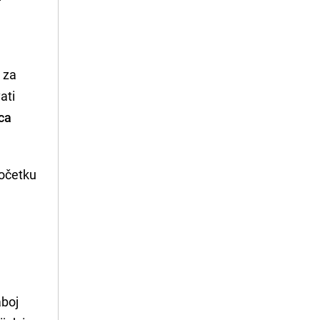
r za
ati
ca
početku
aboj