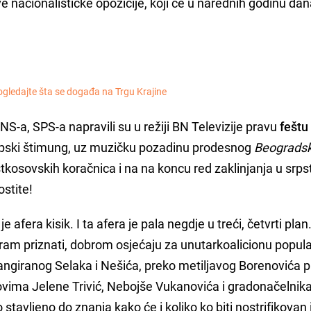
nacionalističke opozicije, koji će u narednih godinu da
ogledajte šta se događa na Trgu Krajine
NS-a, SPS-a napravili su u režiji BN Televizije pravu
feštu
osrpski štimung, uz muzičku pozadinu prodesnog
Beograds
tkosovskih koračnica i na na koncu red zaklinjanja u srps
ostite!
afera kisik. I ta afera je pala negdje u treći, četvrti plan
oram priznati, dobrom osjećaju za unutarkoalicionu popul
rangiranog Selaka i Nešića, preko metiljavog Borenovića 
kovima Jelene Trivić, Nebojše Vukanovića i gradonačelnik
stavljeno do znanja kako će i koliko ko biti nostrifikovan 