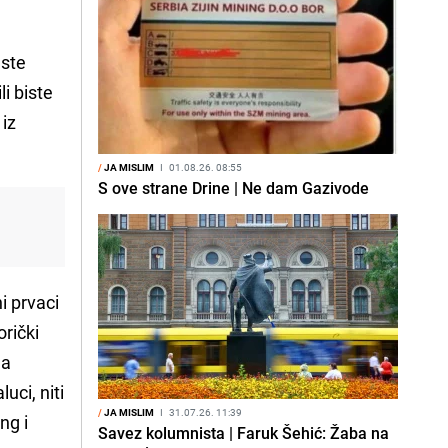
 ste
li biste
 iz
/
JA MISLIM
I
01.08.26. 08:55
S ove strane Drine | Ne dam Gazivode
i prvaci
orički
na
uci, niti
/
JA MISLIM
I
31.07.26. 11:39
ng i
Savez kolumnista | Faruk Šehić: Žaba na