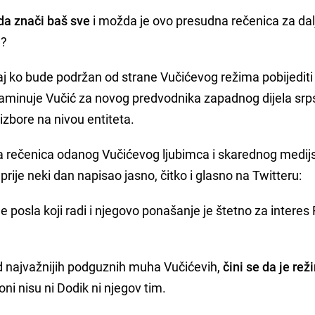
da znači baš sve
i možda je ovo presudna rečenica za dal
u?
aj ko bude podržan od strane Vučićevog režima pobijediti
 aminuje Vučić za novog predvodnika zapadnog dijela sr
izbore na nivou entiteta.
a rečenica odanog Vučićevog ljubimca i skarednog medij
je prije neki dan napisao jasno, čitko i glasno na Twitteru:
posla koji radi i njegovo ponašanje je štetno za interes 
 od najvažnijih podguznih muha Vučićevih,
čini se da je rež
 oni nisu ni Dodik ni njegov tim.