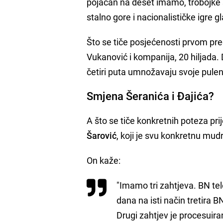
pojačan na deset imamo, trobojke 
stalno gore i nacionalističke igre 
Što se tiče posjećenosti prvom predi
Vukanović i kompanija, 20 hiljada. D
četiri puta umnožavaju svoje pule
Smjena Šeranića i Đajića?
A što se tiče konkretnih poteza prij
Šarović
, koji je svu konkretnu mudr
On kaže:
"Imamo tri zahtjeva. BN tel
dana na isti način tretira BN
Drugi zahtjev je procesuira