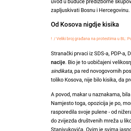
uvod u buduće predizborne skupove 
zapljuskivati Bosnu i Hercegovinu.
Od Kosova nigdje kisika
! /
Veliki broj građana na protestima u BL: P
Stranački prvaci iz SDS-a, PDP-a, D
nacije
. Bio je to uobičajeni velik
sindikata
, pa red novogovornih pos
toliko Kosova, nije bilo kisika, da pr
A povod, makar u naznakama, bila je 
Namjesto toga, opozicija je po, m
rasporedila svoje pulene - od niže
do zvijezda društvenih mreža u li
Stanivukovića. Ovim je svima jasno 