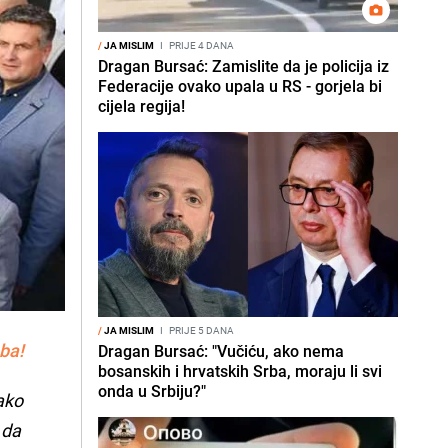
/
JA MISLIM
I
PRIJE 4 DANA
Dragan Bursać: Zamislite da je policija iz
Federacije ovako upala u RS - gorjela bi
cijela regija!
/
JA MISLIM
I
PRIJE 5 DANA
ba!
Dragan Bursać: "Vučiću, ako nema
bosanskih i hrvatskih Srba, moraju li svi
onda u Srbiju?"
ako
 da