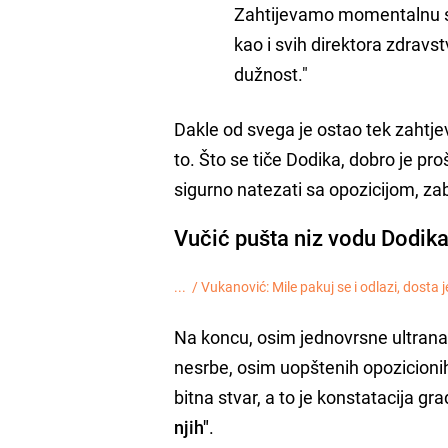
Zahtijevamo momentalnu sm
kao i svih direktora zdravs
dužnost."
Dakle od svega je ostao tek zahtjev
to. Što se tiče Dodika, dobro je pr
sigurno natezati sa opozicijom, za
Vučić pušta niz vodu Dodik
... /
Vukanović: Mile pakuj se i odlazi, dosta j
Na koncu, osim jednovrsne ultranac
nesrbe, osim uopštenih opozicionih
bitna stvar, a to je konstatacija 
njih"
.