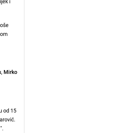
jek i
koše
ikom
u,
Mirko
ku od 15
Šarović.
".