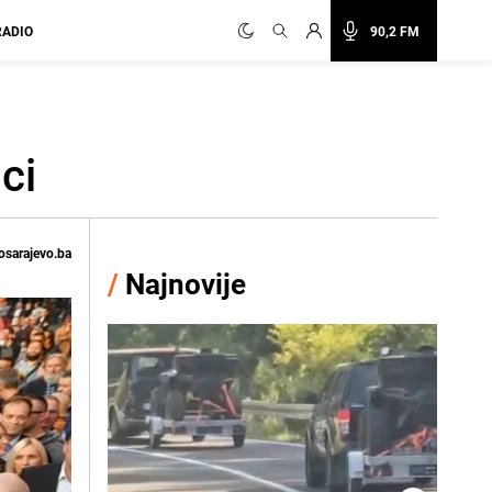
RADIO
90,2 FM
ci
osarajevo.ba
/
Najnovije