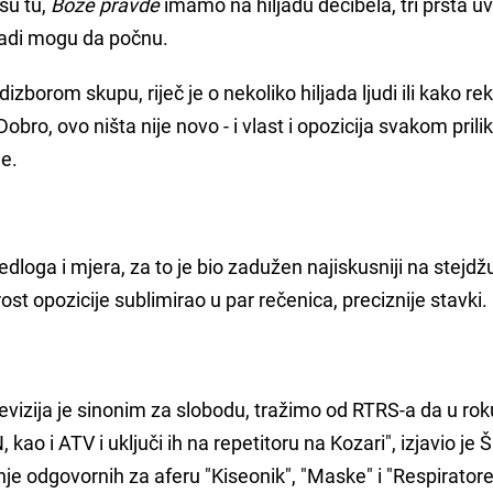
su tu,
Bože pravde
imamo na hiljadu decibela, tri prsta uvi
gladi mogu da počnu.
zborom skupu, riječ je o nekoliko hiljada ljudi ili kako re
obro, ovo ništa nije novo - i vlast i opozicija svakom pril
ne.
edloga i mjera, za to je bio zadužen najiskusniji na stejdž
ost opozicije sublimirao u par rečenica, preciznije stavki.
evizija je sinonim za slobodu, tražimo od RTRS-a da u ro
, kao i ATV i uključi ih na repetitoru na Kozari", izjavio je 
nje odgovornih za aferu "Kiseonik", "Maske" i "Respiratore