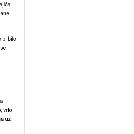
jića,
tane
 bi bilo
 se
za
, vrlo
ija uz