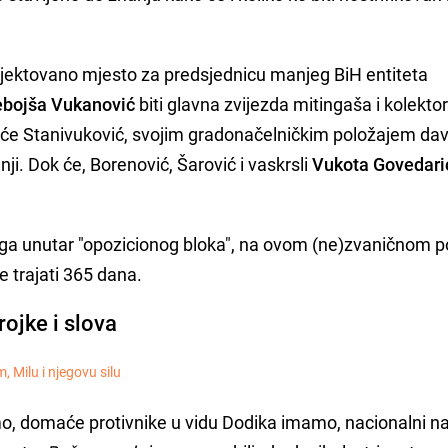
ojektovano mjesto za predsjednicu manjeg BiH entiteta
bojša Vukanović
biti glavna zvijezda mitingaša i kolekto
 će Stanivuković, svojim gradonačelničkim položajem dav
ji. Dok će, Borenović, Šarović i vaskrsli
Vukota Govedari
naga unutar "opozicionog bloka", na ovom (ne)zvaničnom 
e trajati 365 dana.
rojke i slova
 Milu i njegovu silu
mo, domaće protivnike u vidu Dodika imamo, nacionalni n