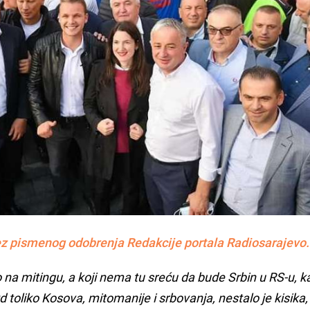
z pismenog odobrenja Redakcije portala Radiosarajevo.
o na mitingu, a koji nema tu sreću da bude Srbin u RS-u, k
d toliko Kosova, mitomanije i srbovanja, nestalo je kisika,