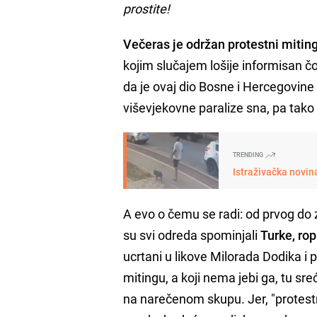
prostite!
Večeras je održan protestni miting
kojim slučajem lošije informisan čov
da je ovaj dio Bosne i Hercegovine
viševjekovne paralize sna, pa tak
TRENDING
Istraživačka novin
A evo o čemu se radi: od prvog do
su svi odreda spominjali
Turke, rop
ucrtani u likove Milorada Dodika i
mitingu, a koji nema jebi ga, tu sre
na narečenom skupu. Jer, "protestni