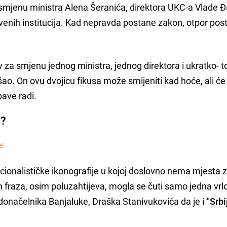
jenu ministra Alena Šeranića, direktora UKC-a Vlade Đa
tvenih institucija. Kad nepravda postane zakon, otpor pos
 za smjenu jednog ministra, jednog direktora i ukratko- to
ošao. On ovu dvojicu fikusa može smijeniti kad hoće, ali će
bave radi.
a?
e!
ionalističke ikonografije u kojoj doslovno nema mjesta 
 fraza, osim poluzahtijeva, mogla se čuti samo jedna vrlo
gradonačelnika Banjaluke, Draška Stanivukovića da je
i "Srb