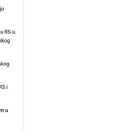
ju
 u RS-u.
pskog
skog
RS i
im u