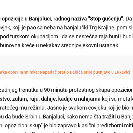
 opozicije u Banjaluci, radnog naziva "Stop gušenju"
. Da
jek, koji je pao sa neba na banjalučki Trg Krajine, pomisli
 pod turskom okupacijom i da se nesrećna raja buni i budi
o bunovna kreće u nekakav srednjovjekovni ustanak.
arka objavila snimke: Napadač pratio Dabića prije pucnjave u Lukavici
 zadnjeg trenutka u 90 minuta protestnog skupa opozicion
stvo, zulum, raju, dahije, kadije u nahijama
koji su metaf
 pratećeg mu režima. Jasno je svakom čovjeku koji je bio 
ću da bude Srbin u Banjaluci, kako nema šta tražiti u Banjal
 opozicioni skup" je bio zapravo klasični predizborni miti