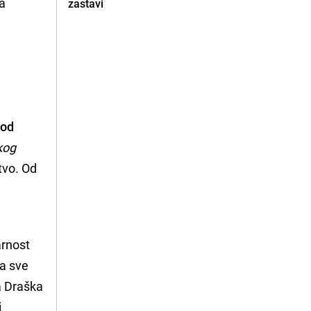
na
zastavi
 od
kog
tvo. Od
.
arnost
pa sve
a Draška
i