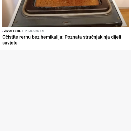
/
ŽIVOT I STIL
I
PRIJE OKO 15H
Očistite rernu bez hemikalija: Poznata stručnjakinja dijeli
savjete