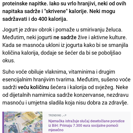
proteinske napitke. Iako su vrlo hranjivi, neki od ovih
napitaka sadrže i "skrivene" kalorije. Neki mogu
sadržavati i do 400 kalorija.
Jogurt je zdrav obrok i pomaže u smirivanju želuca.
Međutim, neki jogurti
ne sadrže
žive i aktivne kulture.
Kada se masnoća ukloni iz jogurta kako bi se smanjila
količina kalorija, dodaje se šećer da bi se poboljšao
okus.
Suho voće obiluje vlaknima, vitaminima i drugim
esencijalnim hranjivim tvarima. Međutim, sušeno voće
sadrži
veću količinu
šećera i kalorija od svježeg. Neke
od dijetalnih namirnica sadrže konzervanse, nezdravu
masnoću i umjetna sladila koja nisu dobra za zdravlje.
TRENDING
Njemačka istražuje slučaj desetočlane porodice
iz BiH: Primaju 7.300 eura socijalne pomoći
mjesečno