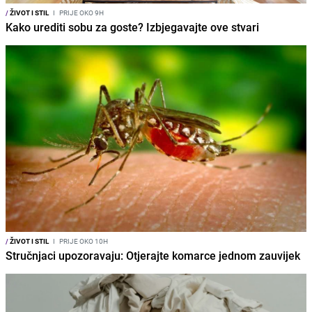
/
ŽIVOT I STIL
I
PRIJE OKO 9H
Kako urediti sobu za goste? Izbjegavajte ove stvari
/
ŽIVOT I STIL
I
PRIJE OKO 10H
Stručnjaci upozoravaju: Otjerajte komarce jednom zauvijek