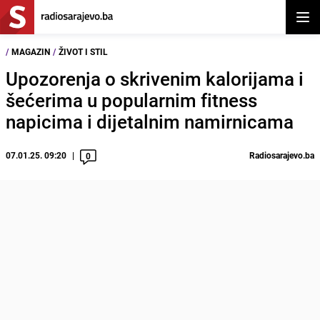
Otvor
/
MAGAZIN
/
ŽIVOT I STIL
Upozorenja o skrivenim kalorijama i
šećerima u popularnim fitness
napicima i dijetalnim namirnicama
07.01.25. 09:20
Radiosarajevo.ba
0