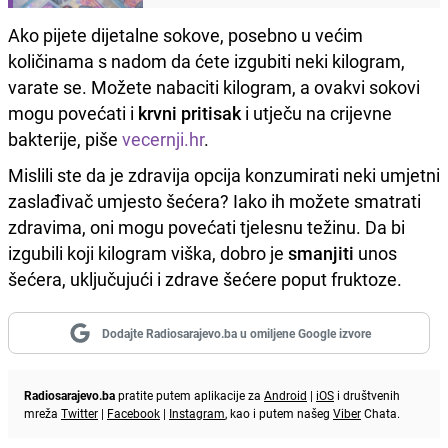
Ako pijete dijetalne sokove, posebno u većim
količinama s nadom da ćete izgubiti neki kilogram,
varate se. Možete nabaciti kilogram, a ovakvi sokovi
mogu povećati i
krvni pritisak
i utječu na crijevne
bakterije, piše
vecernji.hr
.
Mislili ste da je zdravija opcija konzumirati neki umjetni
zaslađivač umjesto šećera? Iako ih možete smatrati
zdravima, oni mogu povećati tjelesnu težinu. Da bi
izgubili koji kilogram viška, dobro je
smanjiti
unos
šećera, uključujući i zdrave šećere poput fruktoze.
Dodajte Radiosarajevo.ba u omiljene Google izvore
Radiosarajevo.ba
pratite putem aplikacije za
Android
|
iOS
i društvenih
mreža
Twitter
|
Facebook
|
Instagram
, kao i putem našeg
Viber
Chata.