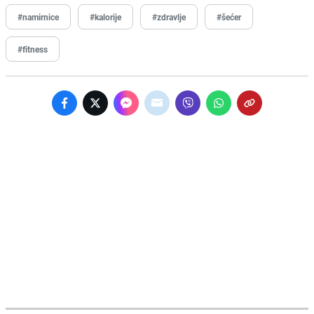
#namirnice
#kalorije
#zdravlje
#šećer
#fitness