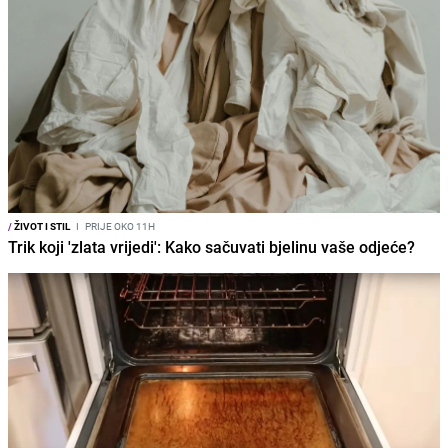
/
ŽIVOT I STIL
I
PRIJE OKO 11H
Trik koji 'zlata vrijedi': Kako sačuvati bjelinu vaše odjeće?