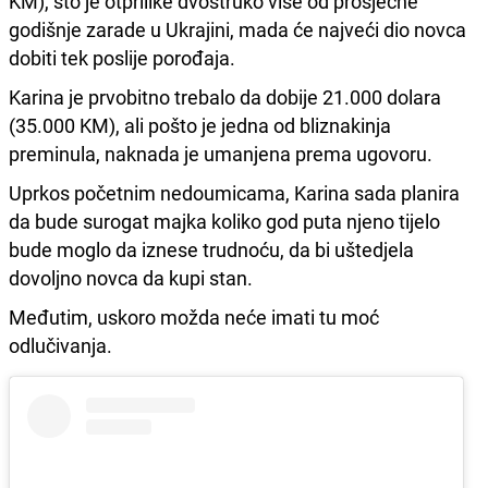
KM), što je otprilike dvostruko više od prosječne
godišnje zarade u Ukrajini, mada će najveći dio novca
dobiti tek poslije porođaja.
Karina je prvobitno trebalo da dobije 21.000 dolara
(35.000 KM), ali pošto je jedna od bliznakinja
preminula, naknada je umanjena prema ugovoru.
Uprkos početnim nedoumicama, Karina sada planira
da bude surogat majka koliko god puta njeno tijelo
bude moglo da iznese trudnoću, da bi uštedjela
dovoljno novca da kupi stan.
Međutim, uskoro možda neće imati tu moć
odlučivanja.