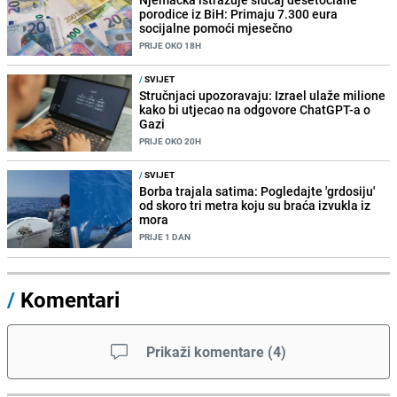
porodice iz BiH: Primaju 7.300 eura
socijalne pomoći mjesečno
PRIJE OKO 18H
/
SVIJET
Stručnjaci upozoravaju: Izrael ulaže milione
kako bi utjecao na odgovore ChatGPT-a o
Gazi
PRIJE OKO 20H
/
SVIJET
Borba trajala satima: Pogledajte 'grdosiju'
od skoro tri metra koju su braća izvukla iz
mora
PRIJE 1 DAN
/
Komentari
Prikaži komentare
(
4
)