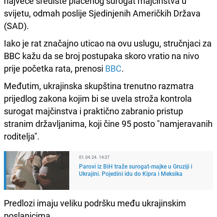
najveće središte plaćenog surogat majčinstva u
svijetu, odmah poslije Sjedinjenih Američkih Država
(SAD).
Iako je rat značajno uticao na ovu uslugu, stručnjaci za
BBC kažu da se broj postupaka skoro vratio na nivo
prije početka rata, prenosi
BBC
.
Međutim, ukrajinska skupština trenutno razmatra
prijedlog zakona kojim bi se uvela stroža kontrola
surogat majčinstva i praktično zabranio pristup
stranim državljanima, koji čine 95 posto "namjeravanih
roditelja".
01.04.24. 14:37
Parovi iz BiH traže surogat-majke u Gruziji i
Ukrajini. Pojedini idu do Kipra i Meksika
Predlozi imaju veliku podršku među ukrajinskim
poslanicima.