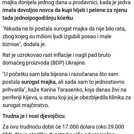
majka donijela jednog dana u prodavnici, kada je jedva
imala dovoljno novca da kupi hljeb i pelene za njenu
tada jednoipogodišnju kćerku
.
"Nikada ne bi postala surogat majka da nije bilo rata,
zbog kojeg su milioni ljudi izgubili posao i male
biznise", dodala je.
Rat je uzrokovao rast inflacije i nagli pad bruto
domaćeg proizvoda (BDP) Ukrajine.
"U početku sam bila bijesna i razočarana što sam
postala
surogat majka
, ali sada sam to jednostavno
prihvatila", kaže Karina Tarasenko, koja danas živi na
periferiji Kijeva, u stanu koji joj je obezbijedila klinika za
surogat majčinstvo.
Trudna je i nosi djevojčicu
.
Za ovu trudnoću dobit će 17.000 dolara (oko 29.000