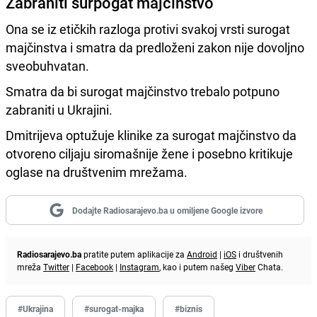
Zabraniti surpogat majčinstvo
Ona se iz etičkih razloga protivi svakoj vrsti surogat
majčinstva i smatra da predloženi zakon nije dovoljno
sveobuhvatan.
Smatra da bi surogat majčinstvo trebalo potpuno
zabraniti u Ukrajini.
Dmitrijeva optužuje klinike za surogat majčinstvo da
otvoreno ciljaju siromašnije žene i posebno kritikuje
oglase na društvenim mrežama.
Dodajte Radiosarajevo.ba u omiljene Google izvore
Radiosarajevo.ba
pratite putem aplikacije za
Android
|
iOS
i društvenih
mreža
Twitter
|
Facebook
|
Instagram
, kao i putem našeg
Viber
Chata.
#Ukrajina
#surogat-majka
#biznis