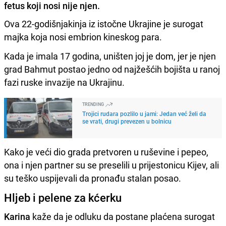
fetus koji nosi nije njen.
Ova 22-godišnjakinja iz istočne Ukrajine je surogat
majka koja nosi embrion kineskog para.
Kada je imala 17 godina, uništen joj je dom, jer je njen
grad Bahmut postao jedno od najžešćih bojišta u ranoj
fazi ruske invazije na Ukrajinu.
TRENDING
Trojici rudara pozlilo u jami: Jedan već želi da
se vrati, drugi prevezen u bolnicu
Kako je veći dio grada pretvoren u ruševine i pepeo,
ona i njen partner su se preselili u prijestonicu Kijev, ali
su teško uspijevali da pronađu stalan posao.
Hljeb i pelene za kćerku
Karina
kaže da je odluku da postane plaćena surogat