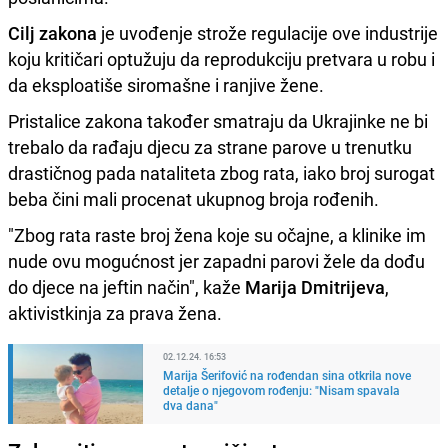
Cilj zakona
je uvođenje strože regulacije ove industrije
koju kritičari optužuju da reprodukciju pretvara u robu i
da eksploatiše siromašne i ranjive žene.
Pristalice zakona također smatraju da Ukrajinke ne bi
trebalo da rađaju djecu za strane parove u trenutku
drastičnog pada nataliteta zbog rata, iako broj surogat
beba čini mali procenat ukupnog broja rođenih.
"Zbog rata raste broj žena koje su očajne, a klinike im
nude ovu mogućnost jer zapadni parovi žele da dođu
do djece na jeftin način", kaže
Marija Dmitrijeva
,
aktivistkinja za prava žena.
02.12.24. 16:53
Marija Šerifović na rođendan sina otkrila nove
detalje o njegovom rođenju: "Nisam spavala
dva dana"