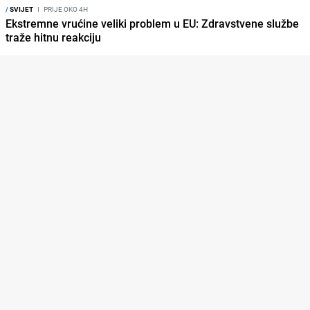
/
SVIJET
I
PRIJE OKO 4H
Ekstremne vrućine veliki problem u EU: Zdravstvene službe
traže hitnu reakciju