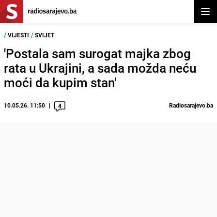
Otvor
/
VIJESTI
/
SVIJET
'Postala sam surogat majka zbog
rata u Ukrajini, a sada možda neću
moći da kupim stan'
10.05.26. 11:50
Radiosarajevo.ba
4