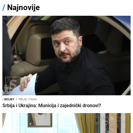
/
Najnovije
/
SVIJET
I
PRIJE 17MIN
Srbija i Ukrajina: Municija i zajednički dronovi?