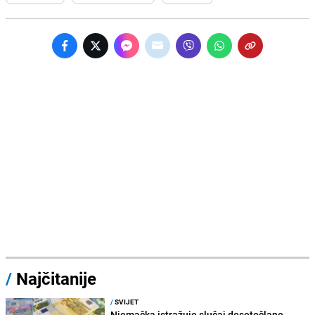
/
Najčitanije
/
SVIJET
Njemačka istražuje slučaj desetočlane