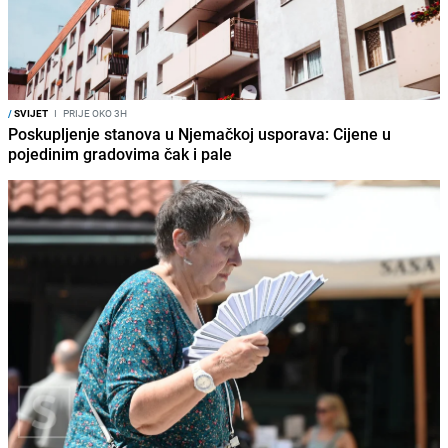
/
SVIJET
I
PRIJE OKO 3H
Poskupljenje stanova u Njemačkoj usporava: Cijene u
pojedinim gradovima čak i pale