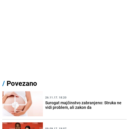
/
Povezano
26.11.17. 18:20
Surogat majčinstvo zabranjeno: Struka ne
vidi problem, ali zakon da
09.09.17. 19:07