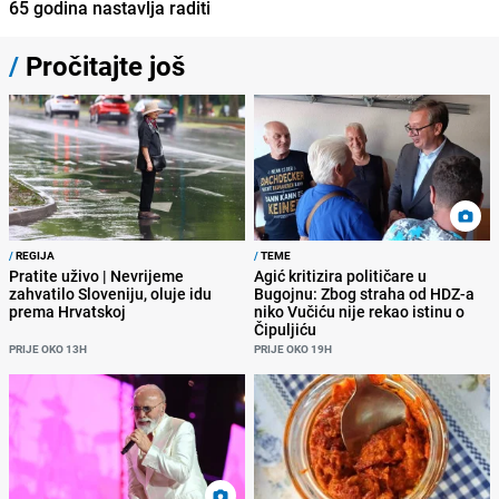
65 godina nastavlja raditi
/
Pročitajte još
/
REGIJA
/
TEME
Pratite uživo | Nevrijeme
Agić kritizira političare u
zahvatilo Sloveniju, oluje idu
Bugojnu: Zbog straha od HDZ-a
prema Hrvatskoj
niko Vučiću nije rekao istinu o
Čipuljiću
PRIJE OKO 13H
PRIJE OKO 19H