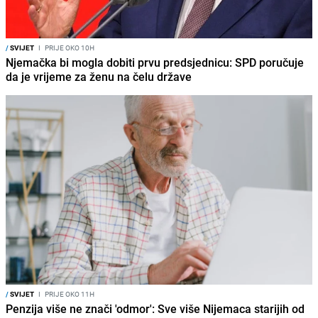
/
SVIJET
I
PRIJE OKO 10H
Njemačka bi mogla dobiti prvu predsjednicu: SPD poručuje
da je vrijeme za ženu na čelu države
/
SVIJET
I
PRIJE OKO 11H
Penzija više ne znači 'odmor': Sve više Nijemaca starijih od