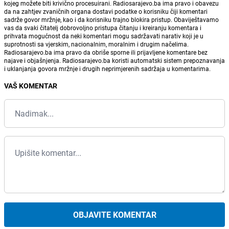
kojeg možete biti krivično procesuirani. Radiosarajevo.ba ima pravo i obavezu
da na zahtjev zvaničnih organa dostavi podatke o korisniku čiji komentari
sadrže govor mržnje, kao i da korisniku trajno blokira pristup. Obaviještavamo
vas da svaki čitatelj dobrovoljno pristupa čitanju i kreiranju komentara i
prihvata mogućnost da neki komentari mogu sadržavati narativ koji je u
suprotnosti sa vjerskim, nacionalnim, moralnim i drugim načelima.
Radiosarajevo.ba ima pravo da obriše sporne ili prijavljene komentare bez
najave i objašnjenja. Radiosarajevo.ba koristi automatski sistem prepoznavanja
i uklanjanja govora mržnje i drugih neprimjerenih sadržaja u komentarima.
VAŠ KOMENTAR
OBJAVITE KOMENTAR