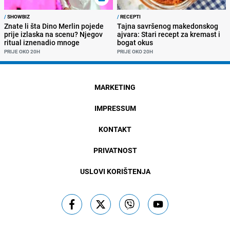
/
SHOWBIZ
/
RECEPTI
Znate li šta Dino Merlin pojede
Tajna savršenog makedonskog
prije izlaska na scenu? Njegov
ajvara: Stari recept za kremast i
ritual iznenadio mnoge
bogat okus
PRIJE OKO 20H
PRIJE OKO 20H
MARKETING
IMPRESSUM
KONTAKT
PRIVATNOST
USLOVI KORIŠTENJA