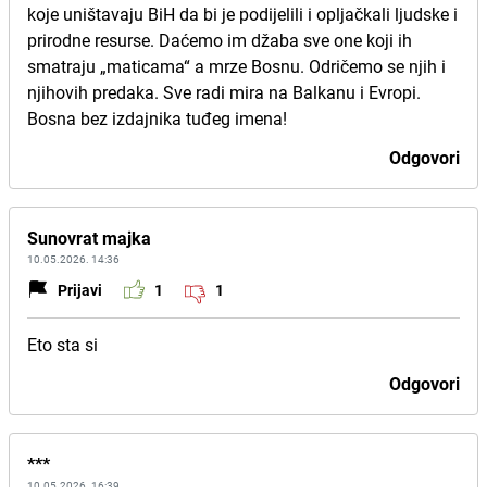
koje uništavaju BiH da bi je podijelili i opljačkali ljudske i
prirodne resurse. Daćemo im džaba sve one koji ih
smatraju „maticama“ a mrze Bosnu. Odričemo se njih i
njihovih predaka. Sve radi mira na Balkanu i Evropi.
Bosna bez izdajnika tuđeg imena!
Odgovori
Sunovrat majka
10.05.2026. 14:36
Prijavi
1
1
Eto sta si
Odgovori
***
10.05.2026. 16:39