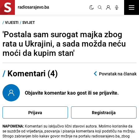
Otvor
/
VIJESTI
/
SVIJET
'Postala sam surogat majka zbog
rata u Ukrajini, a sada možda neću
moći da kupim stan'
/
Komentari (4)
Povratak na članak
Objavite komentar kao gost ili se prijavite.
Prijava
Registracija
NAPOMENA:
Komentari su isključivo lični stavovi autora. Molimo korisnike da
se suzdrže od vrijeđanja, psovanja i pisanja komentara koji podstiču na mržnju.
Strogo zabranjen bilo kakav govor mržnje na portalu radiosarajevo.ba, zbog