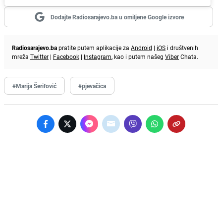
Dodajte Radiosarajevo.ba u omiljene Google izvore
Radiosarajevo.ba
pratite putem aplikacije za
Android
|
iOS
i društvenih
mreža
Twitter
|
Facebook
|
Instagram
, kao i putem našeg
Viber
Chata.
#Marija Šerifović
#pjevačica