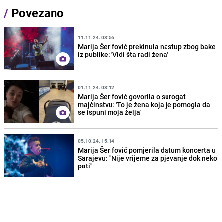
/
Povezano
11.11.24. 08:56
Marija Šerifović prekinula nastup zbog bake
iz publike: 'Vidi šta radi žena'
01.11.24. 08:12
Marija Šerifović govorila o surogat
majčinstvu: 'To je žena koja je pomogla da
se ispuni moja želja'
05.10.24. 15:14
Marija Šerifović pomjerila datum koncerta u
Sarajevu: "Nije vrijeme za pjevanje dok neko
pati"