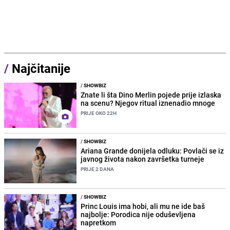
/
Najčitanije
/
SHOWBIZ
Znate li šta Dino Merlin pojede prije izlaska
na scenu? Njegov ritual iznenadio mnoge
PRIJE OKO 22H
/
SHOWBIZ
Ariana Grande donijela odluku: Povlači se iz
javnog života nakon završetka turneje
PRIJE 2 DANA
/
SHOWBIZ
Princ Louis ima hobi, ali mu ne ide baš
najbolje: Porodica nije oduševljena
napretkom