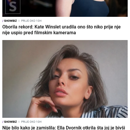
/
SHOWBIZ
I
PRIJE OKO 10H
Oborila rekord: Kate Winslet uradila ono što niko prije nje
nije uspio pred filmskim kamerama
/
SHOWBIZ
I
PRIJE OKO 10H
Nije bilo kako je zamislila: Ella Dvornik otkrila šta joj je bivši