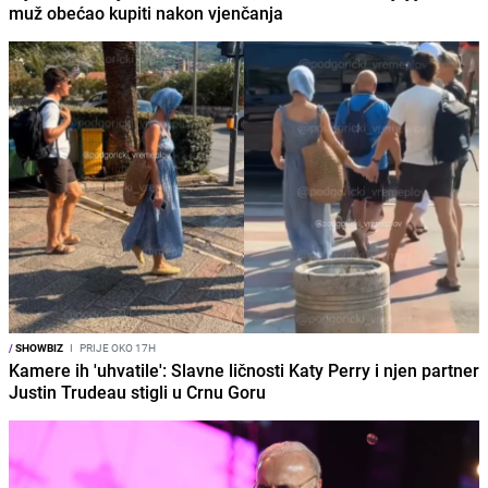
muž obećao kupiti nakon vjenčanja
/
SHOWBIZ
I
PRIJE OKO 17H
Kamere ih 'uhvatile': Slavne ličnosti Katy Perry i njen partner
Justin Trudeau stigli u Crnu Goru