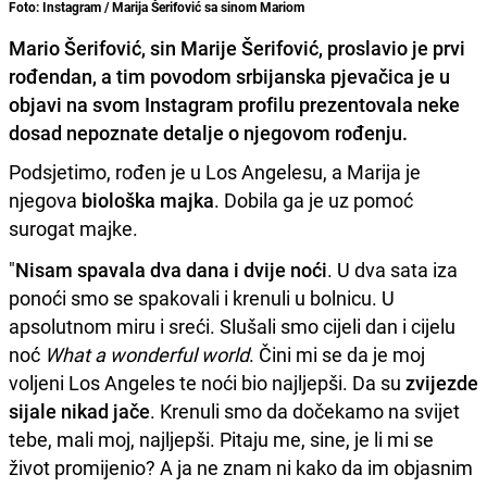
Foto: Instagram / Marija Šerifović sa sinom Mariom
Mario Šerifović, sin Marije Šerifović, proslavio je prvi
rođendan, a tim povodom srbijanska pjevačica je u
objavi na svom Instagram profilu prezentovala neke
dosad nepoznate detalje o njegovom rođenju.
Podsjetimo, rođen je u Los Angelesu, a Marija je
njegova
biološka majka
. Dobila ga je uz pomoć
surogat majke.
"
Nisam spavala dva dana i dvije noći
. U dva sata iza
ponoći smo se spakovali i krenuli u bolnicu. U
apsolutnom miru i sreći. Slušali smo cijeli dan i cijelu
noć
What a wonderful world
. Čini mi se da je moj
voljeni Los Angeles te noći bio najljepši. Da su
zvijezde
sijale nikad jače
. Krenuli smo da dočekamo na svijet
tebe, mali moj, najljepši. Pitaju me, sine, je li mi se
život promijenio? A ja ne znam ni kako da im objasnim