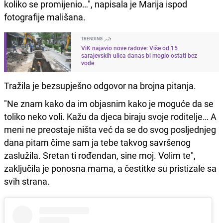
koliko se promijenio…", napisala je Marija ispod
fotografije mališana.
TRENDING
ViK najavio nove radove: Više od 15
sarajevskih ulica danas bi moglo ostati bez
vode
Tražila je bezsupješno odgovor na brojna pitanja.
"Ne znam kako da im objasnim kako je moguće da se
toliko neko voli. Kažu da djeca biraju svoje roditelje… A
meni ne preostaje ništa već da se do svog posljednjeg
dana pitam čime sam ja tebe takvog savršenog
zaslužila. Sretan ti rođendan, sine moj. Volim te",
zaključila je ponosna mama, a čestitke su pristizale sa
svih strana.