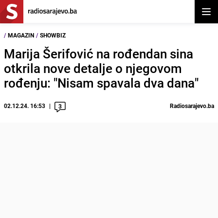
Otvor
/
MAGAZIN
/
SHOWBIZ
Marija Šerifović na rođendan sina
otkrila nove detalje o njegovom
rođenju: "Nisam spavala dva dana"
02.12.24. 16:53
Radiosarajevo.ba
3