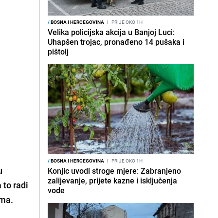
/
BOSNA I HERCEGOVINA
I
PRIJE OKO 1H
Velika policijska akcija u Banjoj Luci:
Uhapšen trojac, pronađeno 14 pušaka i
pištolj
/
BOSNA I HERCEGOVINA
I
PRIJE OKO 1H
u
Konjic uvodi stroge mjere: Zabranjeno
zalijevanje, prijete kazne i isključenja
 to radi
vode
ima.