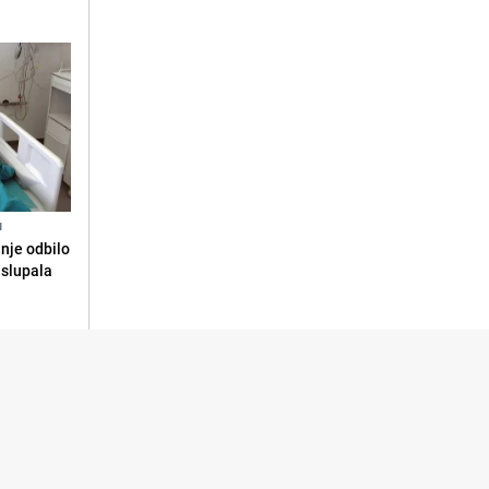
N
anje odbilo
e slupala