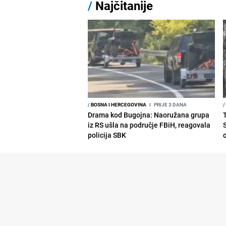
/
Najčitanije
/
BOSNA I HERCEGOVINA
I
PRIJE 3 DANA
/
Drama kod Bugojna: Naoružana grupa
iz RS ušla na područje FBiH, reagovala
policija SBK