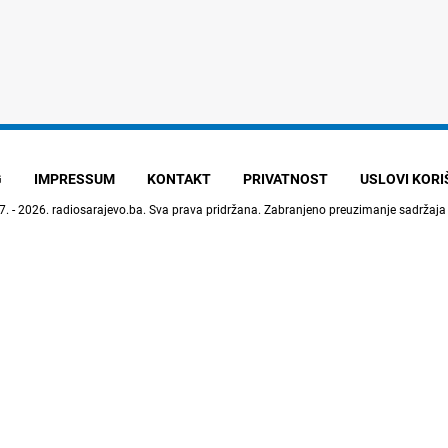
G
IMPRESSUM
KONTAKT
PRIVATNOST
USLOVI KOR
7. - 2026.
radiosarajevo.ba
. Sva prava pridržana. Zabranjeno preuzimanje sadržaja