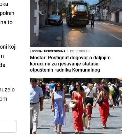
upka
polnih
 na to
oni koji
/
BOSNA I HERCEGOVINA
I
PRIJE OKO 1H
om
Mostar: Postignut dogovor o daljnjim
koracima za rješavanje statusa
ađa
otpuštenih radnika Komunalnog
zauzelo
tom