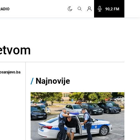
RADIO
90,2 FM
fetvom
osarajevo.ba
/
Najnovije