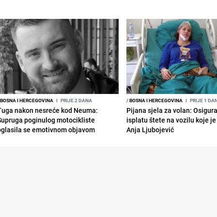
BOSNA I HERCEGOVINA
I
PRIJE 2 DANA
/
BOSNA I HERCEGOVINA
I
PRIJE 1 DA
Tuga nakon nesreće kod Neuma:
Pijana sjela za volan: Osigur
Supruga poginulog motocikliste
isplatu štete na vozilu koje j
oglasila se emotivnom objavom
Anja Ljubojević