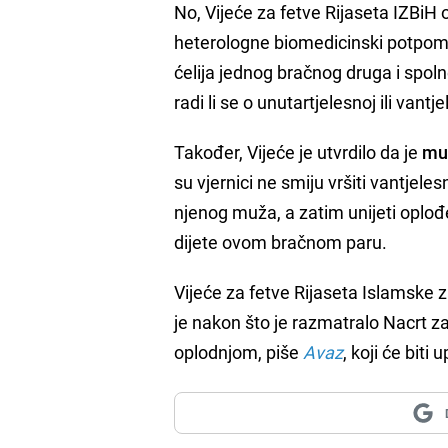
No, Vijeće za fetve Rijaseta IZBi
heterologne biomedicinski potpomog
ćelija jednog bračnog druga i spolne
radi li se o unutartjelesnoj ili vant
Također, Vijeće je utvrdilo da je
mu
su vjernici ne smiju vršiti vantjele
njenog muža, a zatim unijeti oplođe
dijete ovom bračnom paru.
Vijeće za fetve Rijaseta Islamske 
je nakon što je razmatralo Nacrt 
oplodnjom, piše
Avaz
, koji će bit