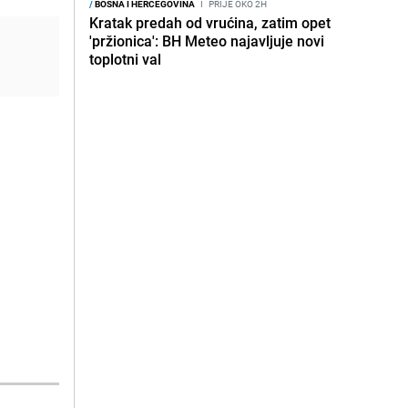
/
BOSNA I HERCEGOVINA
I
PRIJE OKO 2H
Kratak predah od vrućina, zatim opet
'pržionica': BH Meteo najavljuje novi
toplotni val