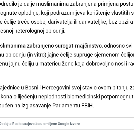
H odredilo je da je muslimanima zabranjena primjena post
nute oplodnje, koji podrazumijeva korištenje vlastitih s
 ćelije treće osobe, darivatelja ili darivateljke, bez obzira
jelesnoj heterolognoj oplodnji.
slimanima zabranjeno surogat-majčinstvo
, odnosno svi 
snu oplodnju (in vitro) jajne ćelije supruge sjemenom ćelij
nu jajnu ćeliju u matericu žene koja dobrovoljno nosi i r
zajednice u Bosni i Hercegovini svoj stav o ovom pitanju 
zakona o liječenju neplodnosti biomedicinski potpomognu
i upućen na izglasavanje Parlamentu FBiH.
Dodajte Radiosarajevo.ba u omiljene Google izvore