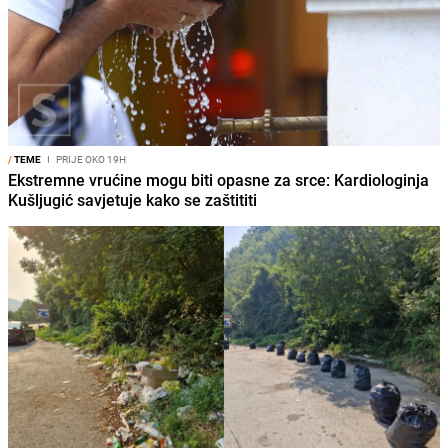
/
TEME
I
PRIJE OKO 19H
Ekstremne vrućine mogu biti opasne za srce: Kardiologinja
Kušljugić savjetuje kako se zaštititi