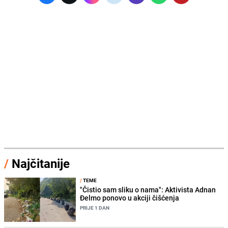
/
Najčitanije
/
TEME
"Čistio sam sliku o nama": Aktivista Adnan
Đelmo ponovo u akciji čišćenja
PRIJE 1 DAN