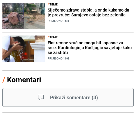
/
TEME
Siječemo zdrava stabla, a onda kukamo da
je prevruće: Sarajevo ostaje bez zelenila
PRIJE OKO 16H
/
TEME
Ekstremne vrućine mogu biti opasne za
srce: Kardiologinja Kušljugić savjetuje kako
se zaštititi
PRIJE OKO 19H
/
Komentari
Prikaži komentare
(
3
)