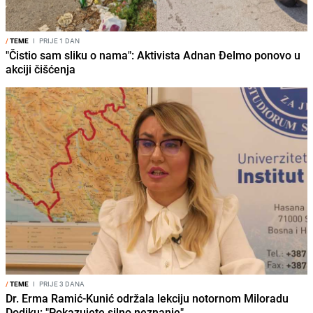
/
TEME
I
PRIJE 1 DAN
"Čistio sam sliku o nama": Aktivista Adnan Đelmo ponovo u
akciji čišćenja
/
TEME
I
PRIJE 3 DANA
Dr. Erma Ramić-Kunić održala lekciju notornom Miloradu
Dodiku: "Pokazujete silno neznanje"