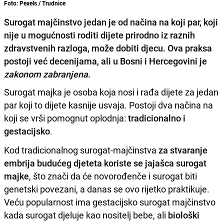
Foto: Pexels / Trudnice
Surogat majčinstvo jedan je od načina na koji par, koji
nije u mogućnosti roditi dijete prirodno iz raznih
zdravstvenih razloga, može dobiti djecu. Ova praksa
postoji već decenijama, ali u Bosni i Hercegovini je
zakonom zabranjena
.
Surogat majka je osoba koja nosi i rađa dijete za jedan
par koji to dijete kasnije usvaja. Postoji dva načina na
koji se vrši pomognut oplodnja:
tradicionalno i
gestacijsko
.
Kod tradicionalnog surogat-majčinstva
za stvaranje
embrija budućeg djeteta koriste se jajašca surogat
majke
, što znači da će novorođenče i surogat biti
genetski povezani, a danas se ovo rijetko praktikuje.
Veću popularnost ima gestacijsko surogat majčinstvo
kada surogat djeluje kao nositelj bebe, ali
biološki