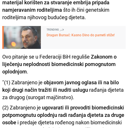
materijal korišten za stvaranje embrija pripada
namjeravanim roditeljima
što ih čini genetskim
roditeljima njihovog budućeg djeteta.
TRENDING
Dragan Bursać: Kasno Dino do pameti stiže!
Ovo pitanje se u Federaciji BiH reguliše
Zakonom o
liječenju neplodnosti biomedicinski pomognutom
oplodnjom
.
"(1) Zabranjeno je
objavom javnog oglasa ili na bilo
koji drugi način tražiti ili nuditi uslugu
rađanja djeteta
za drugog (surogat majčinstvo).
(2) Zabranjeno je
ugovarati ili provoditi biomedicinski
potpomognutu oplodnju radi rađanja djeteta za druge
osobe
i predaje djeteta rođenog nakon biomedicinski