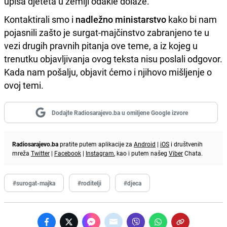
upisa djeteta u zemlji odakle dolaze.
Kontaktirali smo i
nadležno ministarstvo
kako bi nam
pojasnili zašto je surgat-majčinstvo zabranjeno te u
vezi drugih pravnih pitanja ove teme, a iz kojeg u
trenutku objavljivanja ovog teksta nisu poslali odgovor.
Kada nam pošalju, objavit ćemo i njihovo mišljenje o
ovoj temi.
Dodajte Radiosarajevo.ba u omiljene Google izvore
Radiosarajevo.ba
pratite putem aplikacije za
Android
|
iOS
i društvenih
mreža
Twitter
|
Facebook
|
Instagram
, kao i putem našeg
Viber
Chata.
#surogat-majka
#roditelji
#djeca