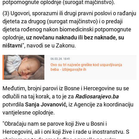
potpomognute oplodnje (surogat majčinstvo).
(3) Ugovori, sporazumi ili drugi pravni poslovi o rađanju
djeteta za drugog (surogat majčinstvo) i o predaji
djeteta rođenog nakon biomedicinski potpomognute
oplodnje
, uz novčanu naknadu ili bez naknade, su
ništavni
", navodi se u Zakonu.
06.03.24. 18:41
Ovo su tri najveće greške kod uspavljivanja
beba - izbjegavajte ih
Međutim, brojni parovi iz Bosne i Hercegovine su se
odlučili na taj korak, a to je za
Radiosarajevo.ba
potvrdila
Sanja Jovanović,
iz Agencije za koordinaciju
vantjelesne oplodnje.
"Obraćaju nam se parove koji žive u Bosni i
Hercegovini, ali i oni koji žive i rade u inostranstvu. S