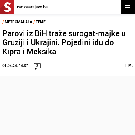
Otvor
/
METROMAHALA
/
TEME
Parovi iz BiH traže surogat-majke u
Gruziji i Ukrajini. Pojedini idu do
Kipra i Meksika
01.04.24. 14:37
I. M.
3