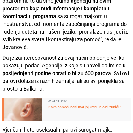
obzirom na to da smo
jedina agencija na ovim
prostorima koja nudi informacije i kompletnu
koordinaciju programa
sa surogat majkom u
inostranstvu, od momenta započinjanja programa do
rođenja deteta na našem jeziku, pronalaze nas ljudi iz
svih krajeva sveta i kontaktiraju za pomoć", rekla je
Jovanović.
Da je zainteresovanost za ovaj način oplodnje velika
pokazuju podaci Agencije iz koje su naveli da im se
u
posljednje tri godine obratilo blizu 600 parova
. Svi ovi
parovi dolaze iz raznih zemalja, ali su svi porijekla sa
prostora Balkana.
05.03.24. 22:04
Kako pomoći bebi kad joj krenu nicati zubići?
Vjenčani heteroseksualni parovi surogat-majke