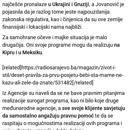
najčešće pronalaze
u Ukrajini i Gruziji
, a Jovanović je
pojasnila da je razlog tome jeste najpouzdanija
zakonska regulativa, kao i činjenica da su ove zemlje
finansijski i lokacijski nama najbliži.
Za samohrane očeve i majke situacija je malo
drugačija. Oni svoje programe mogu da realizuju
na
Kipru i u Meksiku
.
[related]https://radiosarajevo.ba/magazin/zivot-i-
stil/deset-pravila-za-prvu-posjetu-bebi-sta-mame-ne-
kazu-ali-zele-da-znate/531482[/related]
Iz Agencije su naveli da se ne bave pravnim pitanjima
realizacije surogat programa, kao ni bilo koje druge
međunarodne agencije, a
sve svoje klijente savjetuju
da samostalno angažuju pravnu pomoć
te da se
raspitaju o mogućnostima realizaciji ovih programa i