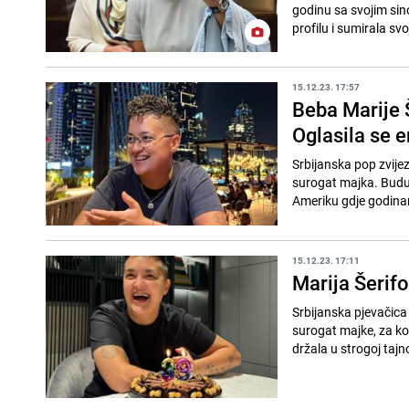
godinu sa svojim sin
profilu i sumirala svoj
15.12.23. 17:57
Beba Marije Š
Oglasila se
Srbijanska pop zvijez
surogat majka. Budući
Ameriku gdje godina
15.12.23. 17:11
Marija Šerifo
Srbijanska pjevačica
surogat majke, za ko
držala u strogoj tajno