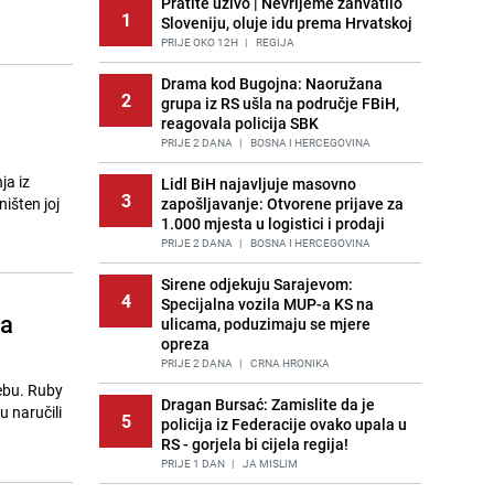
Pratite uživo | Nevrijeme zahvatilo
1
Sloveniju, oluje idu prema Hrvatskoj
PRIJE OKO 12H
|
REGIJA
Drama kod Bugojna: Naoružana
2
grupa iz RS ušla na područje FBiH,
reagovala policija SBK
PRIJE 2 DANA
|
BOSNA I HERCEGOVINA
ja iz
Lidl BiH najavljuje masovno
3
išten joj
zapošljavanje: Otvorene prijave za
1.000 mjesta u logistici i prodaji
PRIJE 2 DANA
|
BOSNA I HERCEGOVINA
Sirene odjekuju Sarajevom:
4
Specijalna vozila MUP-a KS na
ma
ulicama, poduzimaju se mjere
opreza
PRIJE 2 DANA
|
CRNA HRONIKA
 Ruby
Dragan Bursać: Zamislite da je
 naručili
5
policija iz Federacije ovako upala u
RS - gorjela bi cijela regija!
PRIJE 1 DAN
|
JA MISLIM