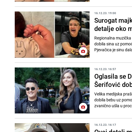
16.12.23. 19:00
Surogat majk
detalje oko m
Regionalna muzička zv
dobila sina uz pomoć
Pjevačica je sinu dal
16.12.23. 16:57
Oglasila se D
Šerifović do
Velika medijska praši
dobila bebu uz pomoć
zvanično ušla u proce
16.12.23. 16:17
Ovaj detalj m