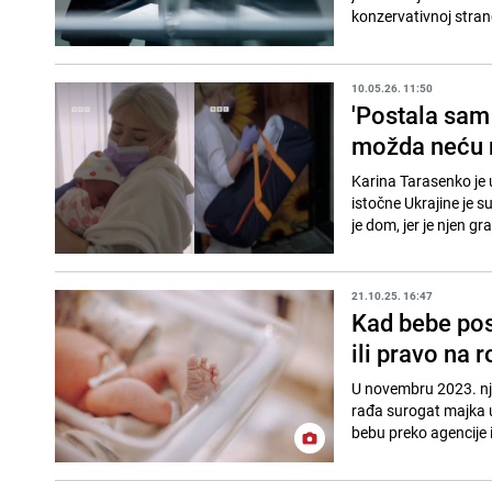
konzervativnoj stranc
10.05.26. 11:50
'Postala sam 
možda neću m
Karina Tarasenko je u
istočne Ukrajine je 
je dom, jer je njen g
21.10.25. 16:47
Kad bebe post
ili pravo na r
U novembru 2023. njem
rađa surogat majka u
bebu preko agencije i p