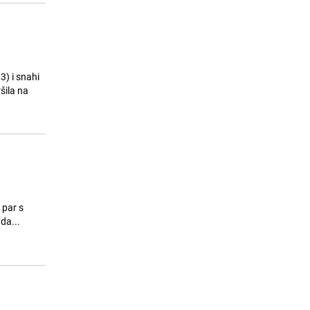
3) i snahi
šila na
da...