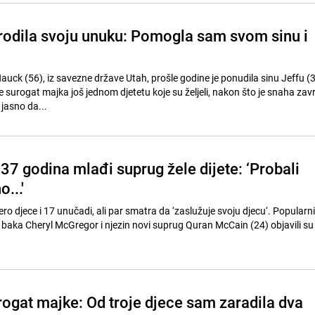
 rodila svoju unuku: Pomogla sam svom sinu i
ck (56), iz savezne države Utah, prošle godine je ponudila sinu Jeffu (3
 surogat majka još jednom djetetu koje su željeli, nakon što je snaha zavr
e jasno da...
 37 godina mlađi suprug žele dijete: ‘Probali
...'
ece i 17 unučadi, ali par smatra da ‘zaslužuje svoju djecu‘. Popularni par s
 baka Cheryl McGregor i njezin novi suprug Quran McCain (24) objavili su 
rogat majke: Od troje djece sam zaradila dva