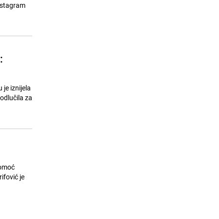
soula živi i dalje
Instagram
23.07.26. 08:09
|
MUZIKA/FILM/LEKTIRA
:
je iznijela
 odlučila za
pomoć
fović je