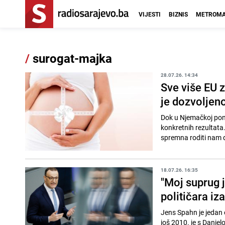
VIJESTI
BIZNIS
METROMA
/
surogat-majka
28.07.26. 14:34
Sve više EU z
je dozvoljeno
Dok u Njemačkoj pon
konkretnih rezultata
spremna roditi nam di
18.07.26. 16:35
"Moj suprug j
političara iz
Jens Spahn je jedan 
još 2010. je s Daniel