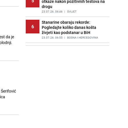
5
otkaze nakon pozitivnih testova na
drogu
23.07.26. 06:46
|
SVIJET
Stanarine obaraju rekorde:
6
Pogledajte koliko danas košta
živjeti kao podstanar u BiH
est da je
23.07.26. 06:55
|
BOSNA I HERCEGOVINA
lodnji.
Huti napali saudijske naftne
7
tankere u Crvenom moru: Slijedi
haos s cijenama na naftnom tržištu
23.07.26. 06:58
|
SVIJET
Poznat termin dženaze Zijadi
8
Uzunović koju je ubio suprug u
Sloveniji
23.07.26. 07:11
|
REGIJA
 Šerifović
ica
Poznata kuharica otkrila trik: Ovaj
9
sastojak mijenja okus svake supe
23.07.26. 07:15
|
ŽIVOT I STIL
Draganu Stojkoviću Piksiju
10
preminula majka