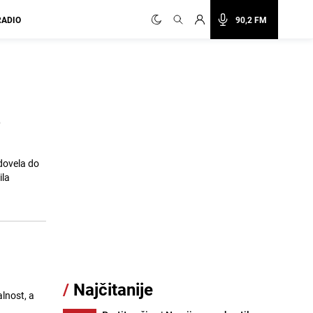
RADIO
90,2 FM
e
dovela do
ila
/
Najčitanije
lnost, a