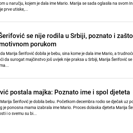
om u naručju, kojem je dala ime Mario. Marija se sada oglasila na svom 
e prve utiske,...
erifović se nije rodila u Srbiji, poznato i zašto
 emotivnom porukom
da Marija Šerifović dobila je bebu, sina kome je dala ime Mario, a trudnoću 
 da surogat majčinstvo još uvijek nije praksa u Srbiji, Marija Šerifović se
ma...
vić postala majka: Poznato ime i spol djeteta
 Marija Šerifović je dobila bebu. Početkom decembra rodio se dječak uz 
g je ponosna mama izabrala ime Mario. Proces dolaska djeteta Marija Šeri
sti i o svemu su bi...