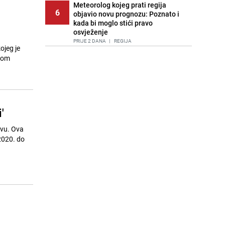
Meteorolog kojeg prati regija
6
objavio novu prognozu: Poznato i
kada bi moglo stići pravo
osvježenje
PRIJE 2 DANA
|
REGIJA
ojeg je
svom
Tuga nakon nesreće kod Neuma:
7
Supruga poginulog motocikliste
oglasila se emotivnom objavom
PRIJE 1 DAN
|
BOSNA I HERCEGOVINA
Lice Sarajeva koje ne smijemo
'
8
ignorisati: Ispod mosta pronađen
improvizovani dom
tvu. Ova
PRIJE 2 DANA
|
LOKALNE TEME
2020. do
Ubistvo u Sarajevu, uhapšen 47-
9
godišnjak
PRIJE 2 DANA
|
CRNA HRONIKA
Agić kritizira političare u Bugojnu:
10
Zbog straha od HDZ-a niko Vučiću
nije rekao istinu o Čipuljiću
PRIJE OKO 18H
|
TEME