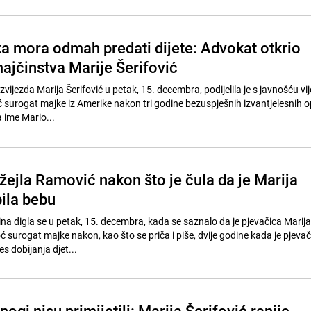
a mora odmah predati dijete: Advokat otkrio
ajčinstva Marije Šerifović
ijezda Marija Šerifović u petak, 15. decembra, podijelila je s javnošću vij
 surogat majke iz Amerike nakon tri godine bezuspješnih izvantjelesnih op
a ime Mario...
žejla Ramović nakon što je čula da je Marija
bila bebu
na digla se u petak, 15. decembra, kada se saznalo da je pjevačica Marija
 surogat majke nakon, kao što se priča i piše, dvije godine kada je pjevač
s dobijanja djet...
nogi nisu primijetili: Marija Šerifović ranije