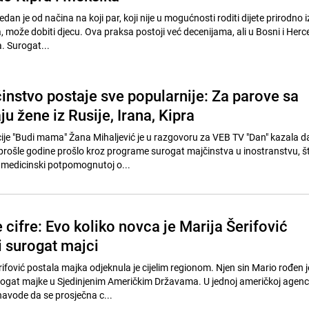
dan je od načina na koji par, koji nije u mogućnosti roditi dijete prirodno i
 može dobiti djecu. Ova praksa postoji već decenijama, ali u Bosni i Herce
 Surogat...
instvo postaje sve popularnije: Za parove sa
u žene iz Rusije, Irana, Kipra
je "Budi mama" Žana Mihaljević je u razgovoru za VEB TV "Dan" kazala da
prošle godine prošlo kroz programe surogat majčinstva u inostranstvu, št
medicinski potpomognutoj o...
cifre: Evo koliko novca je Marija Šerifović
i surogat majci
erifović postala majka odjeknula je cijelim regionom. Njen sin Mario rođen j
gat majke u Sjedinjenim Američkim Državama. U jednoj američkoj agenci
avode da se prosječna c...