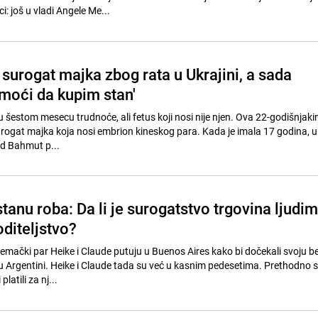
i: još u vladi Angele Me...
surogat majka zbog rata u Ukrajini, a sada
oći da kupim stan'
 šestom mesecu trudnoće, ali fetus koji nosi nije njen. Ova 22-godišnjakin
surogat majka koja nosi embrion kineskog para. Kada je imala 17 godina, un
rad Bahmut p...
anu roba: Da li je surogatstvo trgovina ljudi
oditeljstvo?
ački par Heike i Claude putuju u Buenos Aires kako bi dočekali svoju bebu.
 Argentini. Heike i Claude tada su već u kasnim pedesetima. Prethodno su
latili za nj...