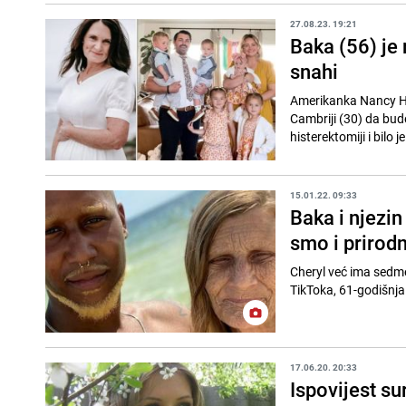
27.08.23. 19:21
Baka (56) je
snahi
Amerikanka Nancy Hau
Cambriji (30) da bude
histerektomiji i bilo j
15.01.22. 09:33
Baka i njezin
smo i prirodno
Cheryl već ima sedmero dj
TikToka, 61-godišnja
17.06.20. 20:33
Ispovijest su