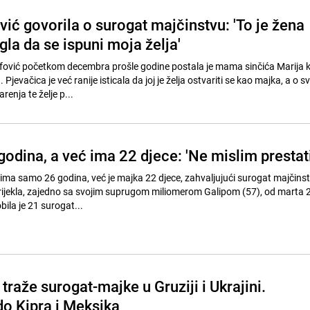
vić govorila o surogat majčinstvu: 'To je žena
la da se ispuni moja želja'
ifović početkom decembra prošle godine postala je mama sinčića Marija k
Pjevačica je već ranije isticala da joj je želja ostvariti se kao majka, a o 
enja te želje p...
 godina, a već ima 22 djece: 'Ne mislim prestati
o ima samo 26 godina, već je majka 22 djece, zahvaljujući surogat majčins
rijekla, zajedno sa svojim suprugom miliomerom Galipom (57), od marta 
ila je 21 surogat...
 traže surogat-majke u Gruziji i Ukrajini.
do Kipra i Meksika