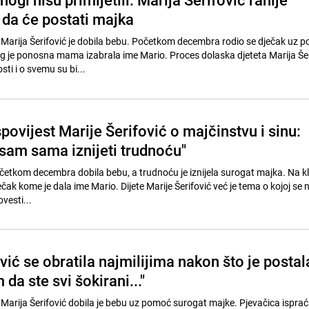
 da će postati majka
 Marija Šerifović je dobila bebu. Početkom decembra rodio se dječak uz 
g je ponosna mama izabrala ime Mario. Proces dolaska djeteta Marija Šeri
sti i o svemu su bi...
spovijest Marije Šerifović o majčinstvu i sinu:
sam sama iznijeti trudnoću"
očetkom decembra dobila bebu, a trudnoću je iznijela surogat majka. Na kli
čak kome je dala ime Mario. Dijete Marije Šerifović već je tema o kojoj se n
ovesti...
vić se obratila najmilijima nakon što je postal
da ste svi šokirani..."
 Marija Šerifović dobila je bebu uz pomoć surogat majke. Pjevačica ispra