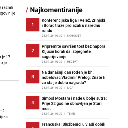
Akcija na Dobrinji: Specijalci MUP-a
z raznih
/
Najkomentiranije
11
KS opkolili zgradu
govini je
PRIJE 1 DAN
|
LOKALNE TEME
Konferencijska liga | Velež, Zrinjski
1
i Borac traže prolazak u narednu
Šta se dešava u sarajevskom
12
rundu
naselju Vraca? Policija zaprimila
dojavu, izašli na teren
23.07.26. 06:30
|
NOGOMET
PRIJE 2 DANA
|
CRNA HRONIKA
Pripremite savršen tost bez napora:
2
Ključni korak da izbjegnete
Pijana sjela za volan: Osiguranje
13
sagorijevanje
 je 17
odbilo isplatu štete na vozilu koje je
slupala Anja Ljubojević
23.07.26. 06:30
|
RECEPTI
o je
PRIJE 1 DAN
|
BOSNA I HERCEGOVINA
Na današnji dan rođen je bh.
3
nobelovac Vladimir Prelog: Znate li
Meteorolozi za danas podigli
14
za šta je dobio nagradu?
upozorenja za 3 regije: Objavljena
prognoza do petka - stiže kiša?
23.07.26. 06:30
|
LICA
PRIJE 2 DANA
|
BOSNA I HERCEGOVINA
Simbol Mostara i nade u bolje sutra:
4
Prije 22 godine obnovljen je Stari
Uklonite kamenac sa slavina u
15
most
kupatilu: Dovoljna je ova smjesa
e 2.
23.07.26. 06:30
|
TEME
PRIJE 2 DANA
|
ŽIVOT I STIL
ji za
Francuska: Službenici u vladi dobili