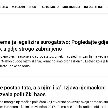
HALA
MAGAZIN
SPORT
AUTO-MOTO
MULTIMEDIA
INFOGRAFIKE
emalja legalizira surogatstvo: Pogledajte gdj
, a gdje strogo zabranjeno
ovno bjesni rasprava o surogatstvu, u nekim susjednim zemljama već je 
. "Nakon dugog razmišljanja, konačno smo pronašli divnu Esther, koja je b
jete. I tako se rodio...
e postao tata, a s njim i ja": Izjava njemačkog
azvala politički haos
od mnogih njemačkih političara koji otvoreno pokazuje svoju homoseksua
om Funkeom s kojim se i vjenčao 2017. To mu nije omelo karijeru niti u toj