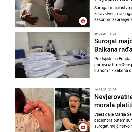
Surogat majčinstvo je
zdravstvenih razloga,
zakonom zabranjena.
29.02.24. 18:02
Surogat majč
Balkana rađaj
Predsjednica Fondaci
parova iz Crne Gore 
članom 17 Zakona o 
16.12.23. 22:04
Nevjerovatne 
morala platit
Vijest da je Marija Š
decembra putem suro
surogat majčinstvo n