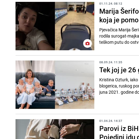
01.11.24. 08:12
Marija Šerifo
koja je pomog
Pjevačica Marija Šer
rodila surogat-majka. 
teškom putu do ostvar
08.09.24. 11:35
Tek joj je 26
Kristina Ozturk, iak
blogerica, ruskog po
juna 2021. godine dob
01.04.24. 14:37
Parovi iz BiH
Pojedini idu 