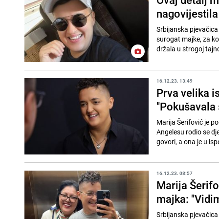
nagovijestila
Srbijanska pjevačica
surogat majke, za ko
držala u strogoj tajno
16.12.23. 13:49
Prva velika i
"Pokušavala 
Marija Šerifović je p
Angelesu rodio se dje
govori, a ona je u isp
16.12.23. 08:57
Marija Šerifo
majka: "Vidim 
Srbijanska pjevačica