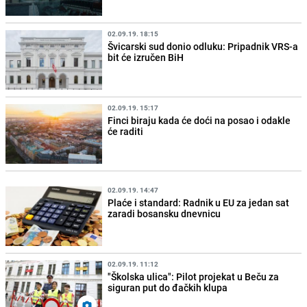
02.09.19. 18:15
Švicarski sud donio odluku: Pripadnik VRS-a
bit će izručen BiH
02.09.19. 15:17
Finci biraju kada će doći na posao i odakle
će raditi
02.09.19. 14:47
Plaće i standard: Radnik u EU za jedan sat
zaradi bosansku dnevnicu
02.09.19. 11:12
"Školska ulica": Pilot projekat u Beču za
siguran put do đačkih klupa