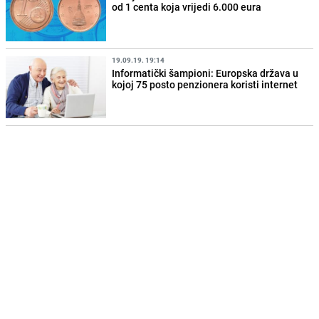
od 1 centa koja vrijedi 6.000 eura
19.09.19. 19:14
Informatički šampioni: Europska država u
kojoj 75 posto penzionera koristi internet