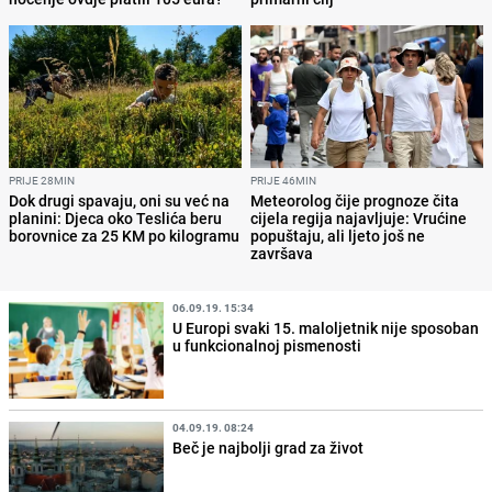
PRIJE 28MIN
PRIJE 46MIN
Dok drugi spavaju, oni su već na
Meteorolog čije prognoze čita
planini: Djeca oko Teslića beru
cijela regija najavljuje: Vrućine
borovnice za 25 KM po kilogramu
popuštaju, ali ljeto još ne
završava
06.09.19. 15:34
U Europi svaki 15. maloljetnik nije sposoban
u funkcionalnoj pismenosti
04.09.19. 08:24
Beč je najbolji grad za život