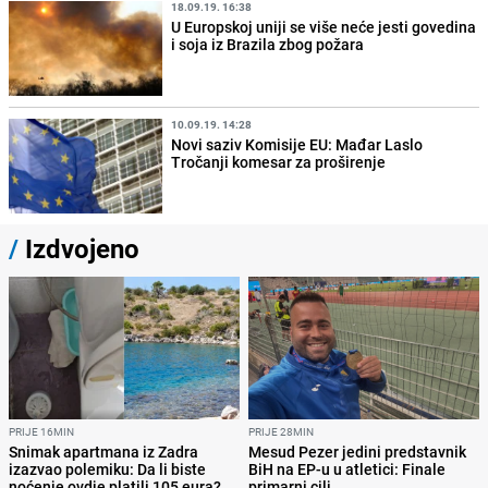
18.09.19. 16:38
U Europskoj uniji se više neće jesti govedina
i soja iz Brazila zbog požara
10.09.19. 14:28
Novi saziv Komisije EU: Mađar Laslo
Tročanji komesar za proširenje
/
Izdvojeno
PRIJE 16MIN
PRIJE 28MIN
Snimak apartmana iz Zadra
Mesud Pezer jedini predstavnik
izazvao polemiku: Da li biste
BiH na EP-u u atletici: Finale
noćenje ovdje platili 105 eura?
primarni cilj