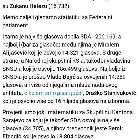
su
Zukanu Helezu
(15.732).
Idemo dalje i gledamo statistiku za Federalni
parlament.
I tamo je najviše glasova dobila SDA - 206.169, a
najbolji (bar za glasače) među njima je
Miralem
Alijašević
koji je osvojio 14.321 glasova. S druge
strane, u Narodnoj skupštini RS-a, također vladavina
SNSD-a koji je osvojio 186.499 glasova. Najbolje iz
SNSD-a je prošao
Vlado Đajić
sa osvojenih 14.289
glasova, ali više od njega ima mlada nada ovog
entiteta,
o kojem smo pisali jučer
,
Draško Stanivuković
koji je osvojio više od 16 hiljada glasova na izborima.
Provjerili smo još i matematiku za Skupštinu Kantona
Sarajevo za koju je također SDA osvojila najviše
glasova (34.705), a njihov predvodnik jeste
Semir
Efendić
koji je osvojio 18.804 glasova.