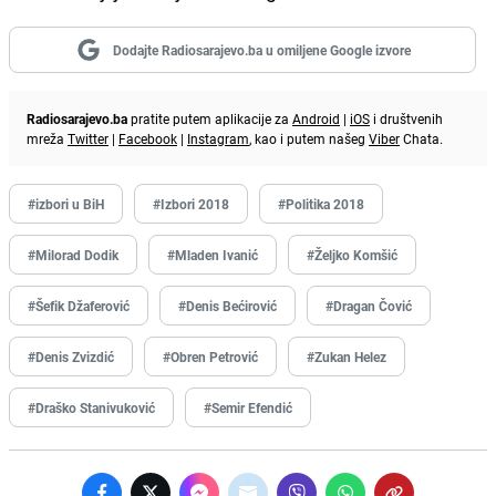
Dodajte Radiosarajevo.ba u omiljene Google izvore
Radiosarajevo.ba
pratite putem aplikacije za
Android
|
iOS
i društvenih
mreža
Twitter
|
Facebook
|
Instagram
, kao i putem našeg
Viber
Chata.
#izbori u BiH
#Izbori 2018
#Politika 2018
#Milorad Dodik
#Mladen Ivanić
#Željko Komšić
#Šefik Džaferović
#Denis Bećirović
#Dragan Čović
#Denis Zvizdić
#Obren Petrović
#Zukan Helez
#Draško Stanivuković
#Semir Efendić