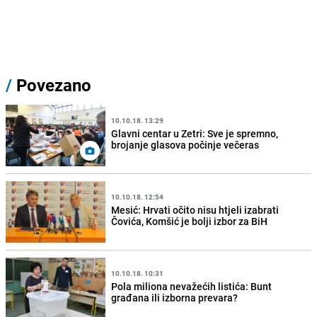
/
Povezano
10.10.18. 13:29
Glavni centar u Zetri: Sve je spremno,
brojanje glasova počinje večeras
10.10.18. 12:54
Mesić: Hrvati očito nisu htjeli izabrati
Čovića, Komšić je bolji izbor za BiH
10.10.18. 10:31
Pola miliona nevažećih listića: Bunt
građana ili izborna prevara?