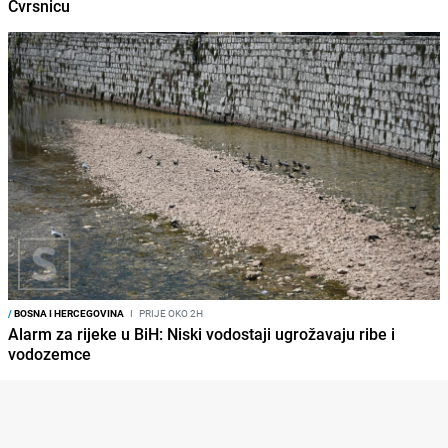
Čvrsnicu
/
BOSNA I HERCEGOVINA
I
PRIJE OKO 2H
Alarm za rijeke u BiH: Niski vodostaji ugrožavaju ribe i
vodozemce