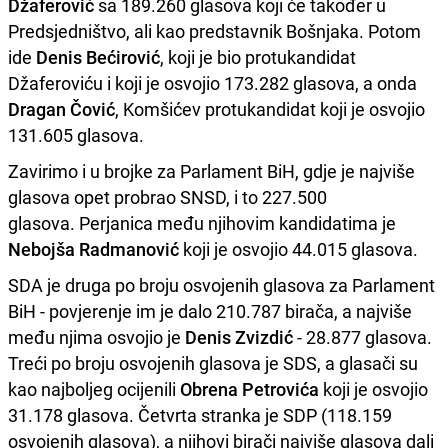
Džaferović
sa 189.260 glasova koji će također u
Predsjedništvo, ali kao predstavnik Bošnjaka. Potom
ide
Denis Bećirović
, koji je bio protukandidat
Džaferoviću i koji je osvojio 173.282 glasova, a onda
Dragan Čović
, Komšićev protukandidat koji je osvojio
131.605 glasova.
Zavirimo i u brojke za Parlament BiH, gdje je najviše
glasova opet probrao SNSD, i to 227.500
glasova. Perjanica među njihovim kandidatima je
Nebojša Radmanović
koji je osvojio 44.015 glasova.
SDA je druga po broju osvojenih glasova za Parlament
BiH - povjerenje im je dalo 210.787 birača, a najviše
među njima osvojio je
Denis Zvizdić
- 28.877 glasova.
Treći po broju osvojenih glasova je SDS, a glasači su
kao najboljeg ocijenili
Obrena Petrovića
koji je osvojio
31.178 glasova. Četvrta stranka je SDP (118.159
osvojenih glasova), a njihovi birači najviše glasova dali