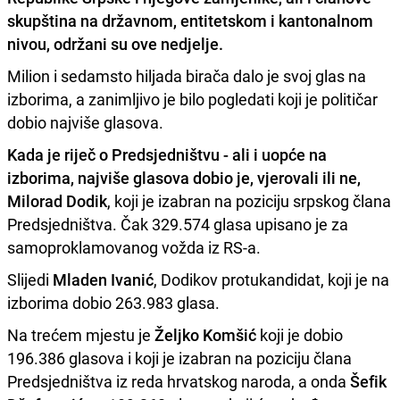
skupština na državnom, entitetskom i kantonalnom
nivou, održani su ove nedjelje.
Milion i sedamsto hiljada birača dalo je svoj glas na
izborima, a zanimljivo je bilo pogledati koji je političar
dobio najviše glasova.
Kada je riječ o Predsjedništvu - ali i uopće na
izborima, najviše glasova dobio je, vjerovali ili ne,
Milorad Dodik
, koji je izabran na poziciju srpskog člana
Predsjedništva. Čak 329.574 glasa upisano je za
samoproklamovanog vožda iz RS-a.
Slijedi
Mladen Ivanić
, Dodikov protukandidat, koji je na
izborima dobio 263.983 glasa.
Na trećem mjestu je
Željko Komšić
koji je dobio
196.386 glasova i koji je izabran na poziciju člana
Predsjedništva iz reda hrvatskog naroda, a onda
Šefik