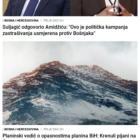
/
BOSNA I HERCEGOVINA
I
PRIJE OKO 2H
Suljagić odgovorio Amidžiću: "Ovo je politička kampanja
zastrašivanja usmjerena protiv Bošnjaka"
/
BOSNA I HERCEGOVINA
I
PRIJE OKO 2H
Planinski vodič o opasnostima planina BiH: Krenuli pijani na