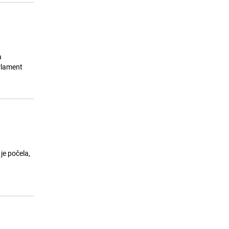
a
arlament
je počela,