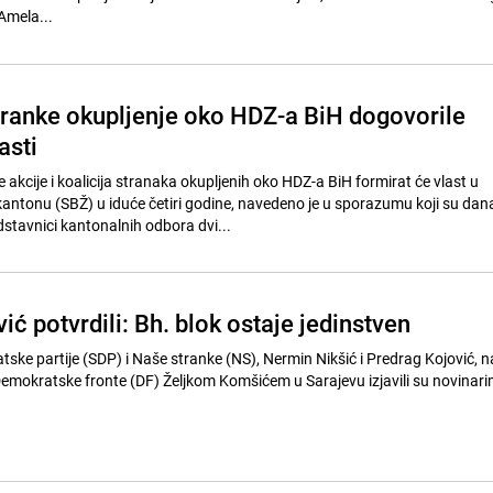
 Amela...
tranke okupljenje oko HDZ-a BiH dogovorile
asti
akcije i koalicija stranaka okupljenih oko HDZ-a BiH formirat će vlast u
ntonu (SBŽ) u iduće četiri godine, navedeno je u sporazumu koji su dan
dstavnici kantonalnih odbora dvi...
vić potvrdili: Bh. blok ostaje jedinstven
tske partije (SDP) i Naše stranke (NS), Nermin Nikšić i Predrag Kojović, 
emokratske fronte (DF) Željkom Komšićem u Sarajevu izjavili su novinar