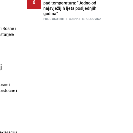
6
pad temperatura: "Jedno od
najsvježijih ljeta posljednjih
godina"
PRIJE OKO 20H
|
BOSNA I HERCEGOVINA
i Bosne i
Agić kritizira političare u Bugojnu:
7
starjele
Zbog straha od HDZ-a niko Vučiću
nije rekao istinu o Čipuljiću
PRIJE 2 DANA
|
TEME
Znate li šta Dino Merlin pojede prije
8
izlaska na scenu? Njegov ritual
j
iznenadio mnoge
PRIJE 2 DANA
|
SHOWBIZ
Stručnjaci upozoravaju: Izrael ulaže
osne i
9
milione kako bi utjecao na
istočne i
odgovore ChatGPT-a o Gazi
PRIJE 1 DAN
|
SVIJET
Nastavak provokacija: MUP RS
10
oduzeo zastavu s ljiljanima i
sankcionisao vozača iz Bosanskog
Novog
eklaraciju
PRIJE 2 DANA
|
BOSNA I HERCEGOVINA