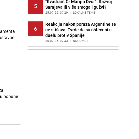
"Kvadrant C- Marijin Dvor": Razvoj
5
Sarajeva ili više smoga i gužvi?
25.07.26. 07:29
|
LOKALNE TEME
Reakcija nakon poraza Argentine se
6
ne stišava: Tvrde da su oštećeni u
rlamenta
duelu protiv Španije
 ustavno
25.07.26. 07:43
|
NOGOMET
Saudijska Arabija napala Jemen:
7
Meta napada bio lučki grad
Hodeidah
25.07.26. 07:56
|
SVIJET
Trump upozorio Rusiju i Kinu: "Bilo
8
bi to vrlo loše"
za
25.07.26. 08:16
|
SVIJET
inu popune
Veliki finansijski problemi američke
9
vojske: Rat sa Iranom iziskuje
milijarde
25.07.26. 08:30
|
SVIJET
Neočekivani junak Mundijala
10
pronašao novi klub: Potpisat će za