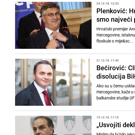
24.12.18. 12:33
Plenković: Hr
smo najveći p
Hrvatski premijer An
Hercegovine, istaknuv
floskule o mije&sc...
21.12.18. 11:40
Bećirović: CI
disolucija Bi
Ako su u čemu usklađe
Hercegovine, kaže u 
balkanske studije (IF
19.12.18. 11:15
„Usvojiti dek
Mislim da bi bilo ja