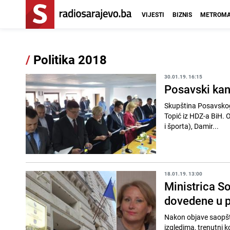
VIJESTI
BIZNIS
METROMA
/
Politika 2018
30.01.19. 16:15
Posavski kan
Skupština Posavskog
Topić iz HDZ-a BiH. O
i športa), Damir...
18.01.19. 13:00
Ministrica So
dovedene u p
Nakon objave saopšt
izgledima, trenutni k