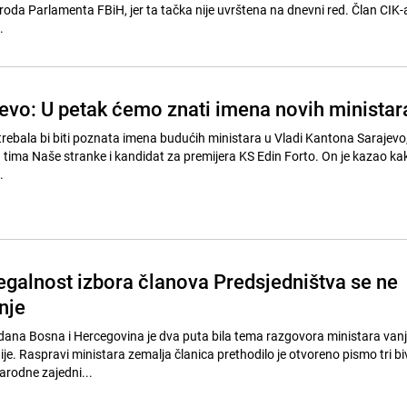
a Parlamenta FBiH, jer ta tačka nije uvrštena na dnevni red. Član CIK
.
evo: U petak ćemo znati imena novih ministar
trebala bi biti poznata imena budućih ministara u Vladi Kantona Sarajevo
 tima Naše stranke i kandidat za premijera KS Edin Forto. On je kazao ka
.
egalnost izbora članova Predsjedništva se ne
nje
ana Bosna i Hercegovina je dva puta bila tema razgovora ministara vanj
je. Raspravi ministara zemalja članica prethodilo je otvoreno pismo tri b
rodne zajedni...