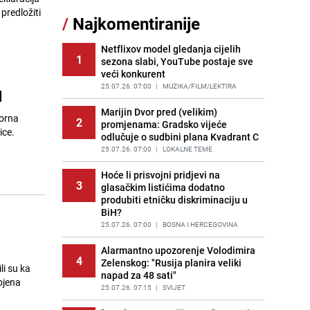
predložiti
/
Najkomentiranije
Cijela regija čeka njegovu
11
progonozu: Poznati meteorolog
najavljuje veću promjenu vremena
Netflixov model gledanja cijelih
1
sezona slabi, YouTube postaje sve
PRIJE OKO 15H
|
REGIJA
veći konkurent
Tajna savršenog makedonskog
25.07.26. 07:00
|
MUZIKA/FILM/LEKTIRA
H
12
ajvara: Stari recept za kremast i
bogat okus
Marijin Dvor pred (velikim)
borna
2
promjenama: Gradsko vijeće
PRIJE 2 DANA
|
RECEPTI
ice.
odlučuje o sudbini plana Kvadrant C
Borba trajala satima: Pogledajte
25.07.26. 07:00
|
LOKALNE TEME
13
'grdosiju' od skoro tri metra koju su
braća izvukla iz mora
Hoće li prisvojni pridjevi na
3
glasačkim listićima dodatno
PRIJE 2 DANA
|
SVIJET
produbiti etničku diskriminaciju u
BiH?
Gosti iz Njemačke napravili požar u
14
apartmanu u Istri, vlasniku se
25.07.26. 07:00
|
BOSNA I HERCEGOVINA
smijali i pokazivali srednji prst
Alarmantno upozorenje Volodimira
PRIJE 1 DAN
|
REGIJA
4
Zelenskog: "Rusija planira veliki
li su ka
napad za 48 sati"
Očistite rernu bez hemikalija:
ojena
15
Poznata stručnjakinja dijeli savjete
25.07.26. 07:15
|
SVIJET
PRIJE 1 DAN
|
ŽIVOT I STIL