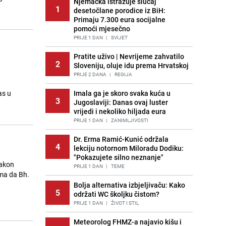
Njemačka istražuje slučaj
1
desetočlane porodice iz BiH:
Primaju 7.300 eura socijalne
pomoći mjesečno
PRIJE 1 DAN
|
SVIJET
Pratite uživo | Nevrijeme zahvatilo
2
Sloveniju, oluje idu prema Hrvatskoj
PRIJE 2 DANA
|
REGIJA
as u
Imala ga je skoro svaka kuća u
3
Jugoslaviji: Danas ovaj luster
vrijedi i nekoliko hiljada eura
PRIJE 1 DAN
|
ZANIMLJIVOSTI
Dr. Erma Ramić-Kunić održala
4
lekciju notornom Miloradu Dodiku:
"Pokazujete silno neznanje"
nakon
PRIJE 1 DAN
|
TEME
ima da Bh.
Bolja alternativa izbjeljivaču: Kako
5
održati WC školjku čistom?
PRIJE 1 DAN
|
ŽIVOT I STIL
Meteorolog FHMZ-a najavio kišu i