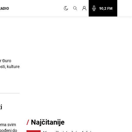
RADIO
90,2 FM
r Đuro
ti, kulture
i
/
Najčitanije
rema svim
dgođeni do