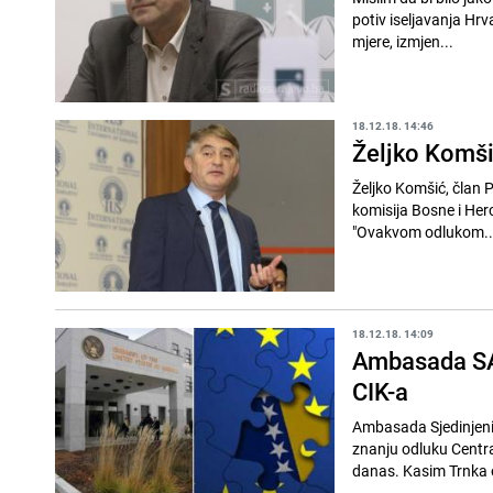
potiv iseljavanja Hrv
mjere, izmjen...
18.12.18. 14:46
Željko Komši
Željko Komšić, član P
komisija Bosne i Her
"Ovakvom odlukom..
18.12.18. 14:09
Ambasada SAD
CIK-a
Ambasada Sjedinjenih
znanju odluku Centra
danas. Kasim Trnka o