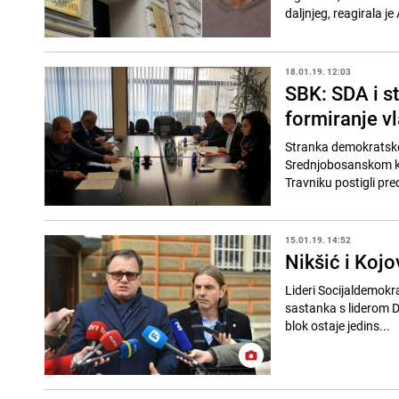
daljnjeg, reagirala je
18.01.19. 12:03
SBK: SDA i s
formiranje vl
Stranka demokratske 
Srednjobosanskom ka
Travniku postigli pre
15.01.19. 14:52
Nikšić i Kojo
Lideri Socijaldemokra
sastanka s liderom D
blok ostaje jedins...