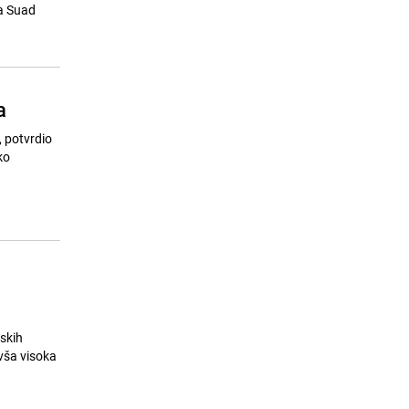
Španijom: Više od 160.000
-a Suad
evakuiranih
25.07.26. 09:22
|
SVIJET
a
, potvrdio
ko
skih
ivša visoka