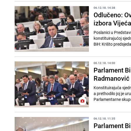
06.12.18. 14:38
Odlučeno: Ov
izbora Vijeća
Poslanici u Predsta
konstituirajućoj sjed
BiH: Krišto predsjeda
06.12.18. 14:00
Parlament BiH
Radmanović 
Konstituirajuća sjed
a prethodilo joj je 
Parlamentarne skupšt
06.12.18. 11:35
Parlament Bi