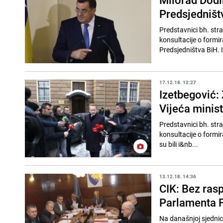
Predsjedništ
Predstavnici bh. str
konsultacije o formi
Predsjedništva BiH. I
17.12.18. 12:27
Izetbegović:
Vijeća minis
Predstavnici bh. str
konsultacije o formir
su bili i&nb...
13.12.18. 14:36
CIK: Bez ras
Parlamenta 
Na današnjoj sjednici