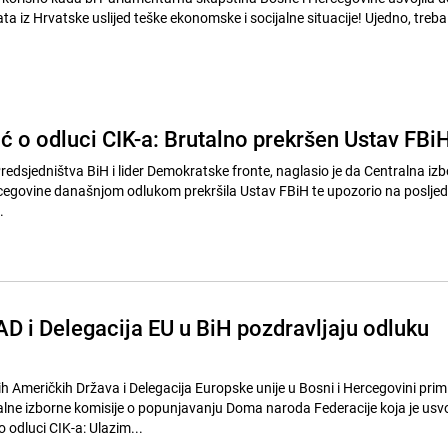
ata iz Hrvatske uslijed teške ekonomske i socijalne situacije! Ujedno, treba 
ć o odluci CIK-a: Brutalno prekršen Ustav FBi
redsjedništva BiH i lider Demokratske fronte, naglasio je da Centralna iz
cegovine današnjom odlukom prekršila Ustav FBiH te upozorio na posljed
.
 i Delegacija EU u BiH pozdravljaju odluku
 Američkih Država i Delegacija Europske unije u Bosni i Hercegovini primi
lne izborne komisije o popunjavanju Doma naroda Federacije koja je usv
 odluci CIK-a: Ulazim...