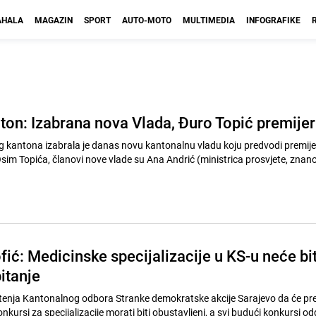
HALA
MAGAZIN
SPORT
AUTO-MOTO
MULTIMEDIA
INFOGRAFIKE
ton: Izabrana nova Vlada, Đuro Topić premijer
 kantona izabrala je danas novu kantonalnu vladu koju predvodi premije
sim Topića, članovi nove vlade su Ana Andrić (ministrica prosvjete, znanos
fić: Medicinske specijalizacije u KS-u neće bit
itanje
enja Kantonalnog odbora Stranke demokratske akcije Sarajevo da će p
onkursi za specijalizacije morati biti obustavljeni, a svi budući konkursi o