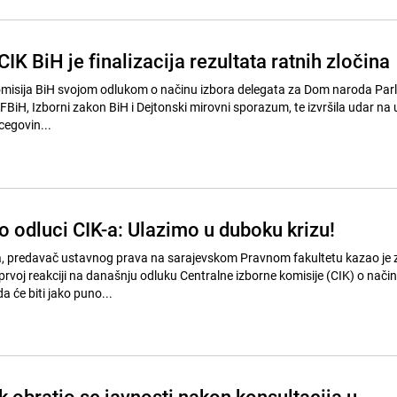
IK BiH je finalizacija rezultata ratnih zločina
omisija BiH svojom odlukom o načinu izbora delegata za Dom naroda Pa
FBiH, Izborni zakon BiH i Dejtonski mirovni sporazum, te izvršila udar na
cegovin...
o odluci CIK-a: Ulazimo u duboku krizu!
ka, predavač ustavnog prava na sarajevskom Pravnom fakultetu kazao je 
prvoj reakciji na današnju odluku Centralne izborne komisije (CIK) o nač
 će biti jako puno...
 obratio se javnosti nakon konsultacija u