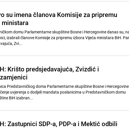
o su imena članova Komisije za pripremu
 ministara
vničkom domu Parlamentarne skupštine Bosne i Hercegovine danas su, n
nici, izabrali članove Komisije za pripremu izbora Vijeća ministara BiH. P
vajuća, Zvi...
: Krišto predsjedavajuća, Zvizdić i
zamjenici
nica Predstavničkog doma Parlamentarne skupštine Bosne i Hercegovine 
uručenje uvjerenja o dodjeli mandata poslanicima u Predstavničkom domu
ine BiH izabran...
H: Zastupnici SDP-a, PDP-a i Mektić odbili