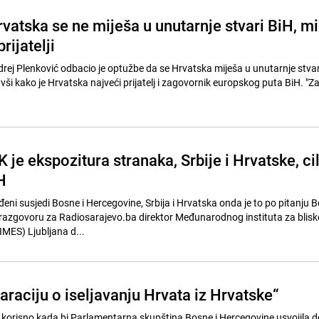
vatska se ne miješa u unutarnje stvari BiH, mi
rijatelji
drej Plenković odbacio je optužbe da se Hrvatska miješa u unutarnje stvar
ši kako je Hrvatska najveći prijatelj i zagovornik europskog puta BiH. "Za
K je ekspozitura stranaka, Srbije i Hrvatske, cil
H
ni susjedi Bosne i Hercegovine, Srbija i Hrvatska onda je to po pitanju B
razgovoru za Radiosarajevo.ba direktor Međunarodnog instituta za blisko
IMES) Ljubljana d...
laraciju o iseljavanju Hrvata iz Hrvatske“
ko korisno kada bi Parlamentarna skupština Bosne i Hercegovine usvojila d