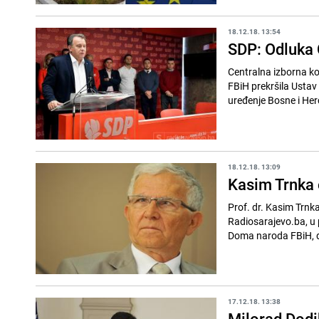
18.12.18. 13:54
SDP: Odluka C
Centralna izborna k
FBiH prekršila Ustav 
uređenje Bosne i Her
18.12.18. 13:09
Kasim Trnka 
Prof. dr. Kasim Trn
Radiosarajevo.ba, u 
Doma naroda FBiH, da
17.12.18. 13:38
Milorad Dodik