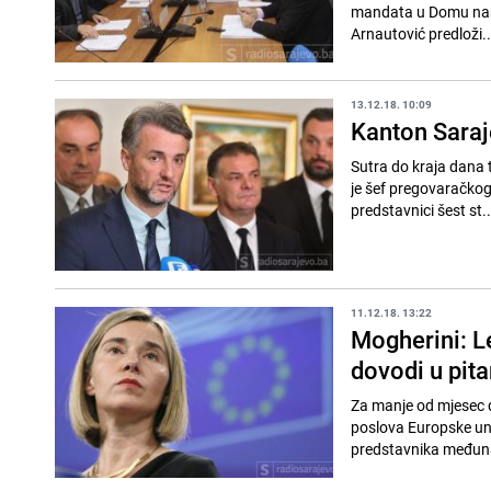
mandata u Domu narod
Arnautović predloži..
13.12.18. 10:09
Kanton Saraj
Sutra do kraja dana 
je šef pregovaračkog
predstavnici šest st..
11.12.18. 13:22
Mogherini: L
dovodi u pita
Za manje od mjesec d
poslova Europske uni
predstavnika međuna