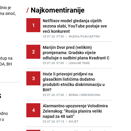
nio je
/
Najkomentiranije
Cijela regija čeka njegovu
na sinoć,
11
progonozu: Poznati meteorolog
najavljuje veću promjenu vremena
Netflixov model gledanja cijelih
1
sezona slabi, YouTube postaje sve
PRIJE OKO 9H
|
REGIJA
veći konkurent
Tajna savršenog makedonskog
25.07.26. 07:00
|
MUZIKA/FILM/LEKTIRA
12
ajvara: Stari recept za kremast i
bogat okus
Marijin Dvor pred (velikim)
2
promjenama: Gradsko vijeće
PRIJE 2 DANA
|
RECEPTI
odlučuje o sudbini plana Kvadrant C
stup na
Borba trajala satima: Pogledajte
25.07.26. 07:00
|
LOKALNE TEME
SDA, BH
13
'grdosiju' od skoro tri metra koju su
braća izvukla iz mora
Hoće li prisvojni pridjevi na
3
glasačkim listićima dodatno
PRIJE 2 DANA
|
SVIJET
produbiti etničku diskriminaciju u
BiH?
Gosti iz Njemačke napravili požar u
14
S
apartmanu u Istri, vlasniku se
25.07.26. 07:00
|
BOSNA I HERCEGOVINA
smijali i pokazivali srednji prst
Alarmantno upozorenje Volodimira
PRIJE 1 DAN
|
REGIJA
4
Zelenskog: "Rusija planira veliki
jedno
napad za 48 sati"
Očistite rernu bez hemikalija:
u u
15
Poznata stručnjakinja dijeli savjete
25.07.26. 07:15
|
SVIJET
PRIJE 1 DAN
|
ŽIVOT I STIL