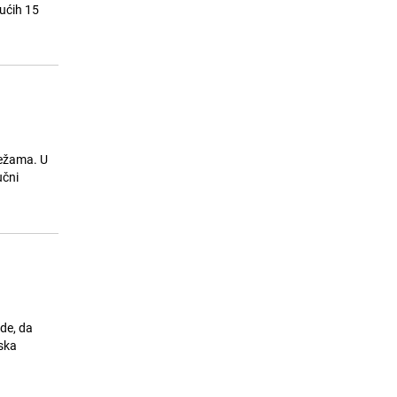
Španijom: Više od 160.000
dućih 15
evakuiranih
25.07.26. 09:22
|
SVIJET
režama. U
učni
de, da
jska