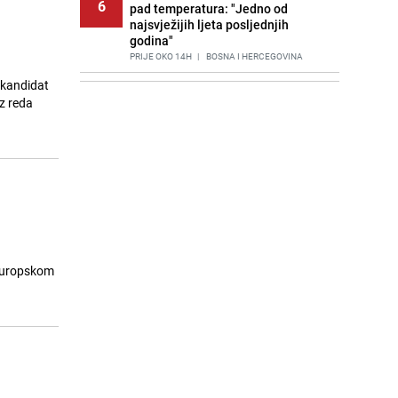
6
pad temperatura: "Jedno od
najsvježijih ljeta posljednjih
godina"
PRIJE OKO 14H
|
BOSNA I HERCEGOVINA
 kandidat
Agić kritizira političare u Bugojnu:
7
iz reda
Zbog straha od HDZ-a niko Vučiću
nije rekao istinu o Čipuljiću
PRIJE 2 DANA
|
TEME
Znate li šta Dino Merlin pojede prije
8
izlaska na scenu? Njegov ritual
iznenadio mnoge
PRIJE 2 DANA
|
SHOWBIZ
Stručnjaci upozoravaju: Izrael ulaže
9
milione kako bi utjecao na
 europskom
odgovore ChatGPT-a o Gazi
PRIJE 1 DAN
|
SVIJET
Nastavak provokacija: MUP RS
10
oduzeo zastavu s ljiljanima i
sankcionisao vozača iz Bosanskog
Novog
PRIJE 2 DANA
|
BOSNA I HERCEGOVINA