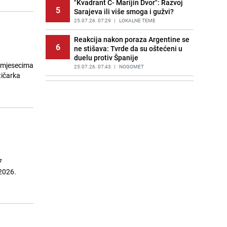
"Kvadrant C- Marijin Dvor": Razvoj
5
Sarajeva ili više smoga i gužvi?
25.07.26. 07:29
|
LOKALNE TEME
Reakcija nakon poraza Argentine se
6
ne stišava: Tvrde da su oštećeni u
duelu protiv Španije
ć mjesecima
25.07.26. 07:43
|
NOGOMET
tičarka
Saudijska Arabija napala Jemen:
7
Meta napada bio lučki grad
Hodeidah
25.07.26. 07:56
|
SVIJET
Trump upozorio Rusiju i Kinu: "Bilo
8
bi to vrlo loše"
25.07.26. 08:16
|
SVIJET
7
Veliki finansijski problemi američke
 2026.
9
vojske: Rat sa Iranom iziskuje
milijarde
25.07.26. 08:30
|
SVIJET
Neočekivani junak Mundijala
10
pronašao novi klub: Potpisat će za