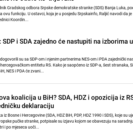
jednik Gradskog odbora Srpske demokratske stranke (SDS) Banja Luka, pod
ovu funkciju. U ostavci, koja je u posjedu Srpskainfo, Raljić navodi da je 
ednici Koordin...
 SDP i SDA zajedno će nastupiti na izborima u
 dogovorili su sa SDP-om i njenim partnerima NES-om i PDA zajednički na
hercegovačkom entitetu RS. Kako je saopćeno iz SDP-a, šest stranaka, 
BiH, NES i PDA će zvani...
va koalicija u BiH? SDA, HDZ i opozicija iz R
edničku deklaraciju
aka iz Bosne i Hercegovine (SDA, HDZ BiH, PDP, HDZ 1990 i SDS), koje su u
Evropske pučke stranke, potpisale su izjavu kojom se obavezuju na saradnj
tri i po mjeseca uoči...