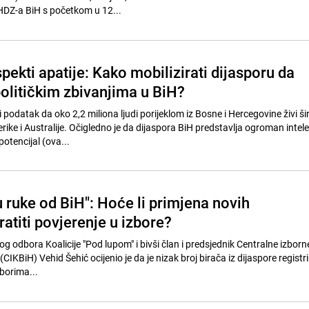
DZ-a BiH s početkom u 12...
pekti apatije: Kako mobilizirati dijasporu da
političkim zbivanjima u BiH?
podatak da oko 2,2 miliona ljudi porijeklom iz Bosne i Hercegovine živi š
ike i Australije. Očigledno je da dijaspora BiH predstavlja ogroman intele
potencijal (ova...
 ruke od BiH": Hoće li primjena novih
ratiti povjerenje u izbore?
g odbora Koalicije "Pod lupom" i bivši član i predsjednik Centralne izborn
CIKBiH) Vehid Šehić ocijenio je da je nizak broj birača iz dijaspore registr
borima...