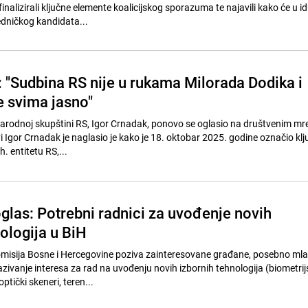
finalizirali ključne elemente koalicijskog sporazuma te najavili kako će u i
edničkog kandidata...
: "Sudbina RS nije u rukama Milorada Dodika i
e svima jasno"
arodnoj skupštini RS, Igor Crnadak, ponovo se oglasio na društvenim m
avi Igor Crnadak je naglasio je kako je 18. oktobar 2025. godine označio klj
h. entitetu RS,...
glas: Potrebni radnici za uvođenje novih
ologija u BiH
omisija Bosne i Hercegovine poziva zainteresovane građane, posebno mla
azivanje interesa za rad na uvođenju novih izbornih tehnologija (biometri
optički skeneri, teren...