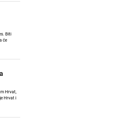
s. Biti
a će
a
am Hrvat,
e Hrvat i