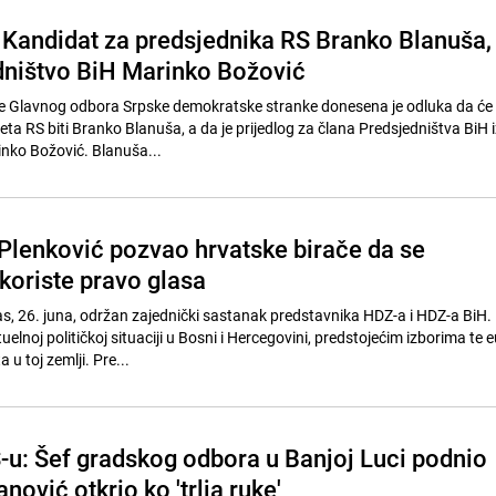
 Kandidat za predsjednika RS Branko Blanuša,
dništvo BiH Marinko Božović
e Glavnog odbora Srpske demokratske stranke donesena je odluka da će
eta RS biti Branko Blanuša, a da je prijedlog za člana Predsjedništva BiH 
nko Božović. Blanuša...
 Plenković pozvao hrvatske birače da se
iskoriste pravo glasa
s, 26. juna, održan zajednički sastanak predstavnika HDZ-a i HDZ-a BiH.
elnoj političkoj situaciji u Bosni i Hercegovini, predstojećim izborima te
 u toj zemlji. Pre...
-u: Šef gradskog odbora u Banjoj Luci podnio
nović otkrio ko 'trlja ruke'