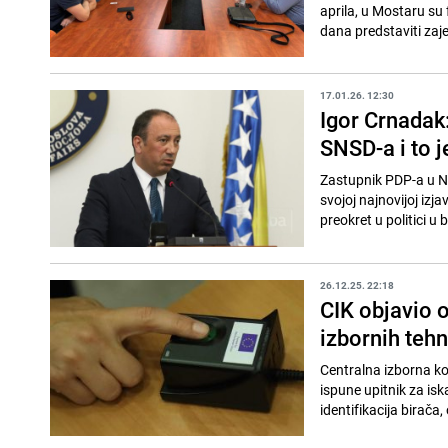
aprila, u Mostaru su 
dana predstaviti zaj
17.01.26. 12:30
Igor Crnadak
SNSD-a i to j
Zastupnik PDP-a u N
svojoj najnovijoj izj
preokret u politici u b
26.12.25. 22:18
CIK objavio o
izbornih tehn
Centralna izborna k
ispune upitnik za isk
identifikacija birača, 