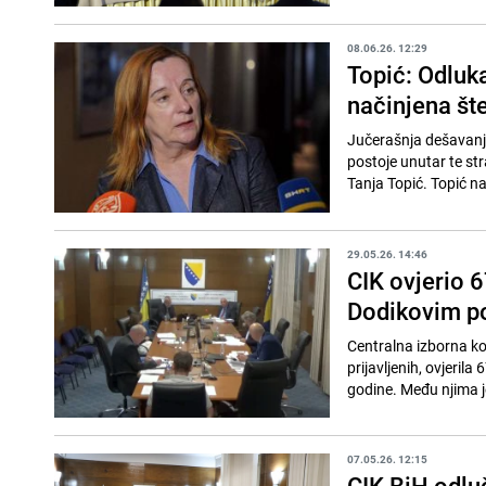
08.06.26. 12:29
Topić: Odluka
načinjena šte
Jučerašnja dešavanja
postoje unutar te stra
Tanja Topić. Topić na
29.05.26. 14:46
CIK ovjerio 
Dodikovim po
Centralna izborna kom
prijavljenih, ovjeril
godine. Među njima je
07.05.26. 12:15
CIK BiH odluč