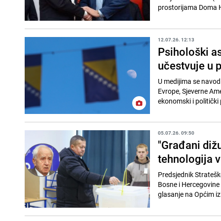
prostorijama Doma H
12.07.26. 12:13
Psihološki as
učestvuje u 
U medijima se navodi 
Evrope, Sjeverne Amer
ekonomski i politički 
05.07.26. 09:50
"Građani dižu
tehnologija v
Predsjednik Strateško
Bosne i Hercegovine (
glasanje na Općim iz