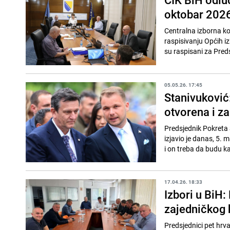
oktobar 2026
Centralna izborna kom
raspisivanju Općih iz
su raspisani za Preds
05.05.26. 17:45
Stanivuković:
otvorena i za
Predsjednik Pokreta 
izjavio je danas, 5.
i on treba da budu ka
17.04.26. 18:33
Izbori u BiH:
zajedničkog 
Predsjednici pet hr