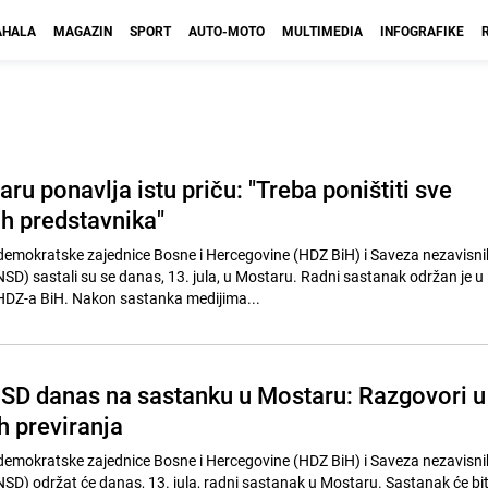
HALA
MAGAZIN
SPORT
AUTO-MOTO
MULTIMEDIA
INFOGRAFIKE
ru ponavlja istu priču: "Treba poništiti sve
ih predstavnika"
demokratske zajednice Bosne i Hercegovine (HDZ BiH) i Saveza nezavisni
SD) sastali su se danas, 13. jula, u Mostaru. Radni sastanak održan je u
DZ-a BiH. Nakon sastanka medijima...
SD danas na sastanku u Mostaru: Razgovori u
ih previranja
demokratske zajednice Bosne i Hercegovine (HDZ BiH) i Saveza nezavisni
SD) održat će danas, 13. jula, radni sastanak u Mostaru. Sastanak će bit