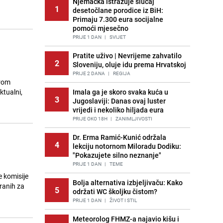
Njemačka istražuje slučaj
1
desetočlane porodice iz BiH:
Primaju 7.300 eura socijalne
pomoći mjesečno
PRIJE 1 DAN
|
SVIJET
Pratite uživo | Nevrijeme zahvatilo
2
Sloveniju, oluje idu prema Hrvatskoj
PRIJE 2 DANA
|
REGIJA
irom
ktualni,
Imala ga je skoro svaka kuća u
3
Jugoslaviji: Danas ovaj luster
vrijedi i nekoliko hiljada eura
PRIJE OKO 18H
|
ZANIMLJIVOSTI
Dr. Erma Ramić-Kunić održala
4
lekciju notornom Miloradu Dodiku:
"Pokazujete silno neznanje"
PRIJE 1 DAN
|
TEME
e komisije
Bolja alternativa izbjeljivaču: Kako
iranih za
5
održati WC školjku čistom?
PRIJE 1 DAN
|
ŽIVOT I STIL
Meteorolog FHMZ-a najavio kišu i