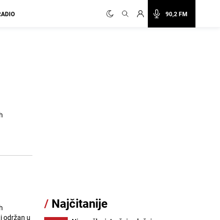
RADIO
90,2 FM
h
/
Najčitanije
h
i održan u