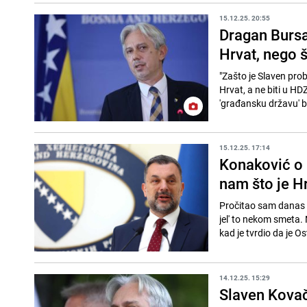
15.12.25. 20:55
Dragan Bursa
Hrvat, nego š
"Zašto je Slaven prob
Hrvat, a ne biti u HD
'građansku državu' b
15.12.25. 17:14
Konaković o 
nam što je Hr
Pročitao sam danas n
jel' to nekom smeta. 
kad je tvrdio da je Ost
14.12.25. 15:29
Slaven Kovač