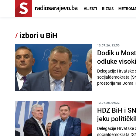
VIJESTI
BIZNIS
METROMA
/
izbori u BiH
13.07.26. 13:50
Dodik u Mosta
odluke visok
Delegacije Hrvatske 
socijaldemokrata (SN
prostorijama Doma H
13.07.26. 09:32
HDZ BiH i SN
jeku političk
Delegacije Hrvatske 
socijaldemokrata (SN