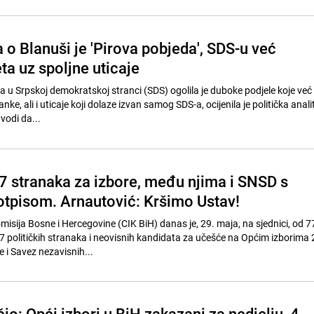
 o Blanuši je 'Pirova pobjeda', SDS-u već
ta uz spoljne uticaje
 u Srpskoj demokratskoj stranci (SDS) ogolila je duboke podjele koje ve
nke, ali i uticaje koji dolaze izvan samog SDS-a, ocijenila je politička anali
vodi da...
67 stranaka za izbore, među njima i SNSD s
tpisom. Arnautović: Kršimo Ustav!
isija Bosne i Hercegovine (CIK BiH) danas je, 29. maja, na sjednici, od 7
a 67 političkih stranaka i neovisnih kandidata za učešće na Općim izborima
 i Savez nezavisnih...
io: Opći izbori u BiH zakazani za nedjelju, 4.