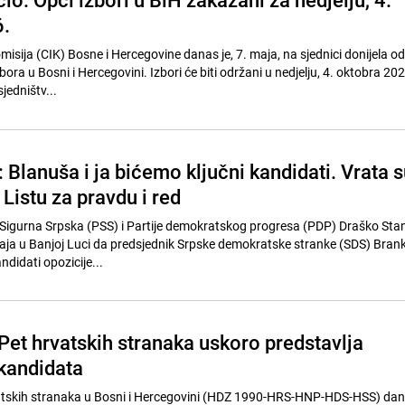
.
isija (CIK) Bosne i Hercegovine danas je, 7. maja, na sjednici donijela o
bora u Bosni i Hercegovini. Izbori će biti održani u nedjelju, 4. oktobra 202
jedništv...
 Blanuša i ja bićemo ključni kandidati. Vrata s
 Listu za pravdu i red
Sigurna Srpska (PSS) i Partije demokratskog progresa (PDP) Draško Sta
 maja u Banjoj Luci da predsjednik Srpske demokratske stranke (SDS) Bra
ndidati opozicije...
 Pet hrvatskih stranaka uskoro predstavlja
kandidata
vatskih stranaka u Bosni i Hercegovini (HDZ 1990-HRS-HNP-HDS-HSS) dan