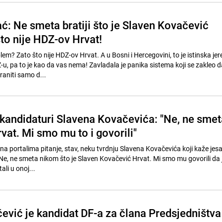
ć: Ne smeta bratiji što je Slaven Kovačević
to nije HDZ-ov Hrvat!
lem? Zato što nije HDZ-ov Hrvat. A u Bosni i Hercegovini, to je istinska jere
Z-u, pa to je kao da vas nema! Zavladala je panika sistema koji se zakleo d
raniti samo d...
kandidaturi Slavena Kovačevića: "Ne, ne smet
vat. Mi smo mu to i govorili"
a portalima pitanje, stav, neku tvrdnju Slavena Kovačevića koji kaže jes
Ne, ne smeta nikom što je Slaven Kovačević Hrvat. Mi smo mu govorili da j
ali u onoj...
ević je kandidat DF-a za člana Predsjedništva