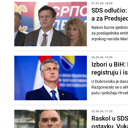
01.07.26. 18:50
SDS odlučio:
a za Predsje
Nakon burne sjednic
za predsjednika entit
srpskog naroda Mari
26.06.26. 19:30
Izbori u BiH:
registruju i 
U Dubrovniku je dana
Razgovaralo se o aktu
putu i položaju Hrvata
22.06.26. 11:39
Raskol u SDS
ostavku, Vuka