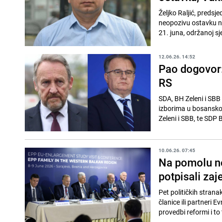
Željko Raljić, preds
neopozivu ostavku na 
21. juna, održanoj sj
12.06.26. 14:52
Pao dogovor:
RS
SDA, BH Zeleni i SBB
izborima u bosansko
Zeleni i SBB, te SDP 
10.06.26. 07:45
Na pomolu no
potpisali zaj
Pet političkih stran
članice ili partneri 
provedbi reformi i to 