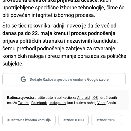
upotrijebljene specifične izborne tehnologije, čime će
biti povećan integritet izbornog procesa.
Što se tiče rokovnika radnji, naveo je da će već
od
danas pa do 22. maja krenuti proces podnošenja
prijava političkih stranaka i nezavisnih kandidata
,
čemu prethodi podnošenje zahtjeva za otvaranje
korisničkih naloga i preuzimanje obrazaca za političke
subjekte.
Dodajte Radiosarajevo.ba u omiljene Google izvore
Radiosarajevo.ba
pratite putem aplikacije za
Android
|
iOS
i društvenih
mreža
Twitter
|
Facebook
|
Instagram
, kao i putem našeg
Viber
Chata.
#Centralna izborna komisija
#izbori u BiH
#izbori 2026.