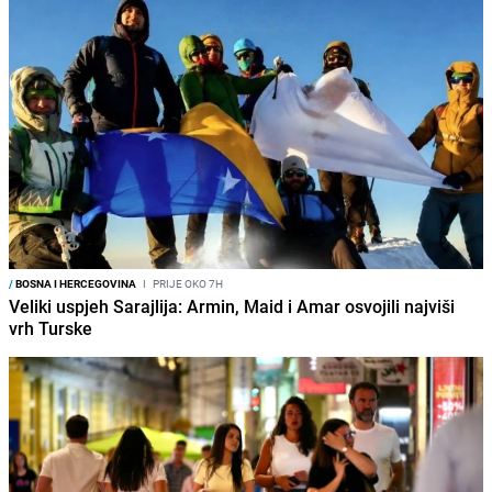
/
BOSNA I HERCEGOVINA
I
PRIJE OKO 7H
Veliki uspjeh Sarajlija: Armin, Maid i Amar osvojili najviši
vrh Turske