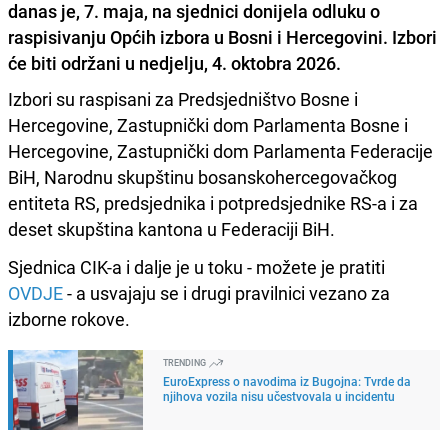
danas je, 7. maja, na sjednici donijela odluku o
raspisivanju Općih izbora u Bosni i Hercegovini. Izbori
će biti održani u nedjelju, 4. oktobra 2026.
Izbori su raspisani za Predsjedništvo Bosne i
Hercegovine, Zastupnički dom Parlamenta Bosne i
Hercegovine, Zastupnički dom Parlamenta Federacije
BiH, Narodnu skupštinu bosanskohercegovačkog
entiteta RS, predsjednika i potpredsjednike RS-a i za
deset skupština kantona u Federaciji BiH.
Sjednica CIK-a i dalje je u toku - možete je pratiti
OVDJE
- a usvajaju se i drugi pravilnici vezano za
izborne rokove.
TRENDING
EuroExpress o navodima iz Bugojna: Tvrde da
njihova vozila nisu učestvovala u incidentu