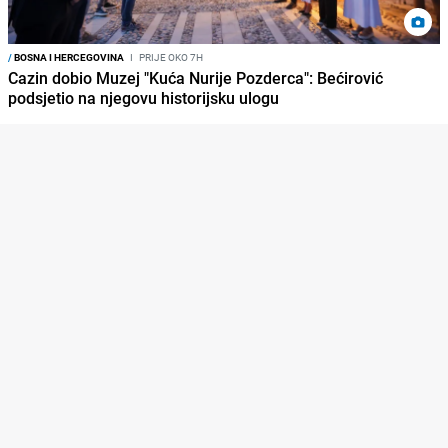
/
BOSNA I HERCEGOVINA
I
PRIJE OKO 7H
Cazin dobio Muzej "Kuća Nurije Pozderca": Bećirović
podsjetio na njegovu historijsku ulogu