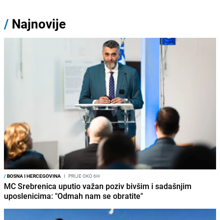
/
Najnovije
/
BOSNA I HERCEGOVINA
I
PRIJE OKO 6H
MC Srebrenica uputio važan poziv bivšim i sadašnjim
uposlenicima: "Odmah nam se obratite"