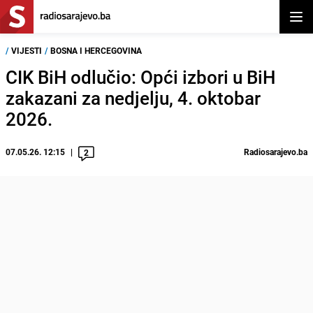
Otvor
/
VIJESTI
/
BOSNA I HERCEGOVINA
CIK BiH odlučio: Opći izbori u BiH
zakazani za nedjelju, 4. oktobar
2026.
07.05.26. 12:15
Radiosarajevo.ba
2