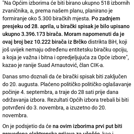
"Na Općim izborima će biti birano ukupno 518 izbornih
zvaničnika, a, prema našem planu, planirano je
formiranje oko 5.300 biračkih mjesta.
Po zadnjem
presjeku od 28. aprila, u birački spisak je bilo upisano
ukupno 3.396.173 birača. Moram napomenuti da je
ovaj broj bez 10.222 birača iz Brčko
distrikta BiH, koji
još uvijek nemaju određenu entitetsku biračku opciju,
a koja je važna i bitna i opredjeljujuća za Opće izbore",
kazao je ranije Suad Arnautović, član CIK-a.
Danas smo doznali da će birački spisak biti zaključen
do 20. augusta. Plaćeno političko političko oglašavanje
počinje 4. septembra, a traje do 28 sati prije dana
održavanja izbora. Rezultati Općih izbora trebali bi biti
potvrđeni do 3. novembra, a izuzetno do 20.
novembra.
On je podsjetio da će
na ovim izborima prvi put biti
provedena elektronska prijava za učešće
, kao i