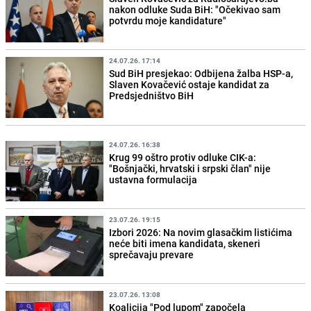
nakon odluke Suda BiH: "Očekivao sam
potvrdu moje kandidature"
24.07.26. 17:14
Sud BiH presjekao: Odbijena žalba HSP-a,
Slaven Kovačević ostaje kandidat za
Predsjedništvo BiH
24.07.26. 16:38
Krug 99 oštro protiv odluke CIK-a:
"Bošnjački, hrvatski i srpski član" nije
ustavna formulacija
23.07.26. 19:15
Izbori 2026: Na novim glasačkim listićima
neće biti imena kandidata, skeneri
sprečavaju prevare
23.07.26. 13:08
Koalicija "Pod lupom" započela