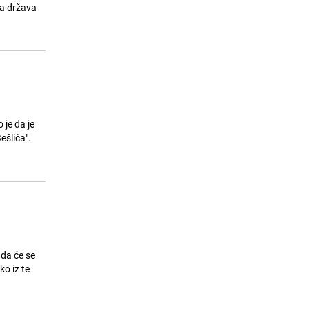
za njegov novi film
la država
23.07.26. 14:55
|
MUZIKA/FILM/LEKTIRA
je da je
ešlića".
da će se
ko iz te