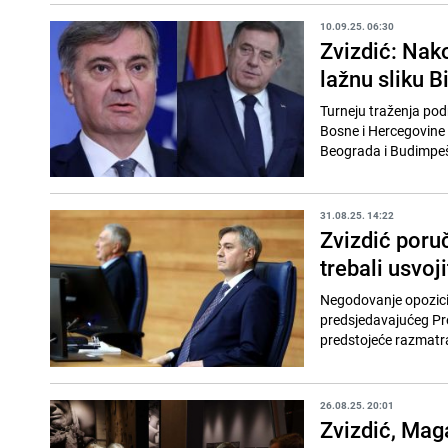
10.09.25. 06:30
Zvizdić: Nak
lažnu sliku B
Turneju traženja pod
Bosne i Hercegovine 
Beograda i Budimpešte
31.08.25. 14:22
Zvizdić poruč
trebali usvoji
Negodovanje opozicij
predsjedavajućeg Pr
predstojeće razmatra
26.08.25. 20:01
Zvizdić, Mag