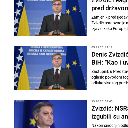
pred državom,
Zamjenik predsjedav
Zvizdić reagovao je n
izjavio kako Europa 
05.11.25. 12:18
Denis Zvizdi
BiH: "Kao i uv
Zastupnik u Predsta
oglasio povodom toga
odluka visokog preds
19.10.25. 08:45
Zvizdić: NSRS
izgubili su an
Nakon sinoćnjih odlu