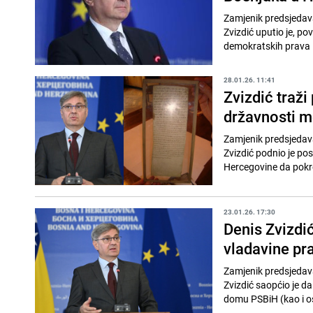
Zamjenik predsjedav
Zvizdić uputio je, po
demokratskih prava B
28.01.26. 11:41
Zvizdić traži
državnosti mo
Zamjenik predsjedav
Zvizdić podnio je pos
Hercegovine da pokre
23.01.26. 17:30
Denis Zvizdić
vladavine pr
Zamjenik predsjedav
Zvizdić saopćio je d
domu PSBiH (kao i os