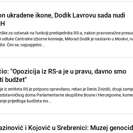
on ukradene ikone, Dodik Lavrovu sada nudi
iH
rške za ostanak na funkciji predsjednika RS-a, nakon pravosnažne pres
i odluke Centralne izborne komisije, Milorad Dodik je nastavio u Moskvi, 
. Čini se, najuspješni...
io: "Opozicija iz RS-a je u pravu, davno smo
ti budžet"
e iz entiteta RS je potpuno opravdano, rekao je Denis Zvizdić, drugi zamj
edstavničkog doma Parlamentarne skupštine Bosne i Hercegovine, komen
nje prijedloga budžeta ins...
azinović i Kojović u Srebrenici: Muzej genoci