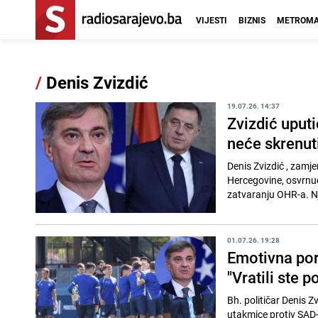
VIJESTI
BIZNIS
METROMA
/
Denis Zvizdić
19.07.26. 14:37
Zvizdić uput
neće skrenut
Denis Zvizdić , zam
Hercegovine, osvrnuo 
zatvaranju OHR-a. N
01.07.26. 19:28
Emotivna por
"Vratili ste 
Bh. političar Denis 
utakmice protiv SAD-a