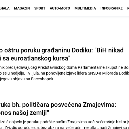
HALA
MAGAZIN
SPORT
AUTO-MOTO
MULTIMEDIA
INFOGRAFIKE
io oštru poruku građaninu Dodiku: "BiH nikad
i sa euroatlanskog kursa"
jenik predsjedavajućeg Predstavničkog doma Parlamentarne skupštine Bos
se u nedjelju, 19. jula, na ponovljene izjave lidera SNSD-a Milorada Dodi
jegovu objavu na Facenbopok...
uka bh. političara posvećena Zmajevima:
ponos našoj zemlji"
Zvizdić objavio je poruku podrške našim Zmajevima uoči večerašnje historij
. Zvizdić poručuje da, bez obzira na večerašnji rezultat, naši Zmajevi su 