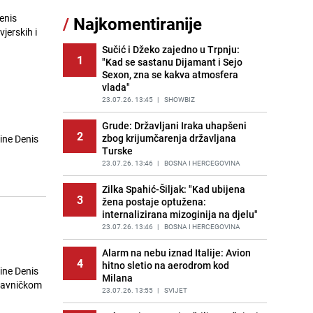
Šta se dešava u sarajevskom
enis
/
Najkomentiranije
11
naselju Vraca? Policija zaprimila
jerskih i
dojavu, izašli na teren
Sučić i Džeko zajedno u Trpnju:
PRIJE 2 DANA
|
CRNA HRONIKA
1
"Kad se sastanu Dijamant i Sejo
Sexon, zna se kakva atmosfera
Znate li šta Dino Merlin pojede prije
12
vlada"
izlaska na scenu? Njegov ritual
iznenadio mnoge
23.07.26. 13:45
|
SHOWBIZ
PRIJE 1 DAN
|
SHOWBIZ
Grude: Državljani Iraka uhapšeni
2
zbog krijumčarenja državljana
ine Denis
Nastavak provokacija: MUP RS
13
Turske
oduzeo zastavu s ljiljanima i
sankcionisao vozača iz Bosanskog
23.07.26. 13:46
|
BOSNA I HERCEGOVINA
Novog
Zilka Spahić-Šiljak: "Kad ubijena
PRIJE 1 DAN
|
BOSNA I HERCEGOVINA
3
žena postaje optužena:
internalizirana mizoginija na djelu"
Pojavili su vam se mravi u kući? Bez
14
brige, ovo su najbolji načini da ih se
23.07.26. 13:46
|
BOSNA I HERCEGOVINA
riješite
Alarm na nebu iznad Italije: Avion
PRIJE 2 DANA
|
ŽIVOT I STIL
4
hitno sletio na aerodrom kod
ine Denis
Milana
Kako izgleda travnjak stadiona
stavničkom
15
Koševo nakon tri koncerta Dine
23.07.26. 13:55
|
SVIJET
Merlina