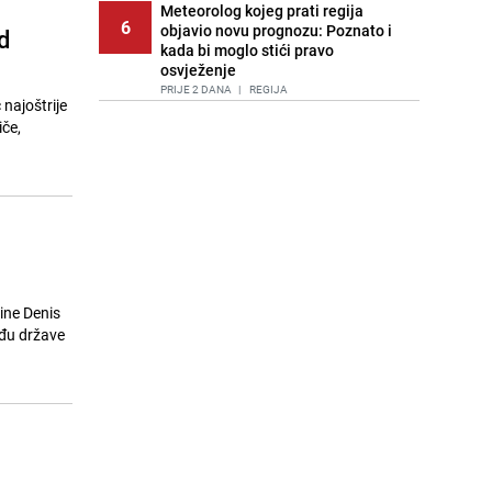
Meteorolog kojeg prati regija
6
objavio novu prognozu: Poznato i
d
kada bi moglo stići pravo
osvježenje
PRIJE 2 DANA
|
REGIJA
najoštrije
iče,
Lice Sarajeva koje ne smijemo
7
ignorisati: Ispod mosta pronađen
improvizovani dom
PRIJE 2 DANA
|
LOKALNE TEME
Agić kritizira političare u Bugojnu:
8
Zbog straha od HDZ-a niko Vučiću
nije rekao istinu o Čipuljiću
PRIJE 1 DAN
|
TEME
ine Denis
Pijana sjela za volan: Osiguranje
eđu države
9
odbilo isplatu štete na vozilu koje je
slupala Anja Ljubojević
PRIJE 1 DAN
|
BOSNA I HERCEGOVINA
Akcija na Dobrinji: Specijalci MUP-a
10
KS opkolili zgradu
PRIJE 1 DAN
|
LOKALNE TEME