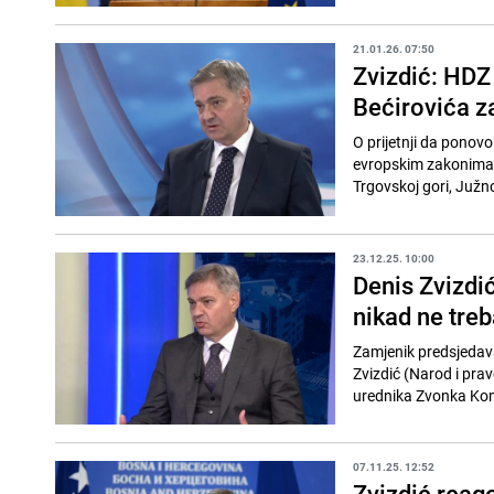
21.01.26. 07:50
Zvizdić: HDZ
Bećirovića za
O prijetnji da ponovo
evropskim zakonima,
Trgovskoj gori, Južnoj
23.12.25. 10:00
Denis Zvizdi
nikad ne treba
Zamjenik predsjedav
Zvizdić (Narod i prav
urednika Zvonka Komši
07.11.25. 12:52
Zvizdić reago