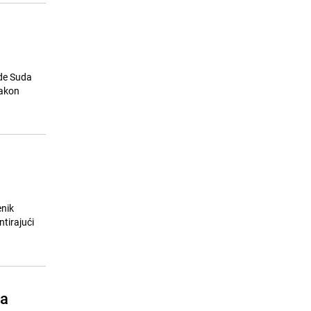
ude Suda
nakon
enik
tirajući
da