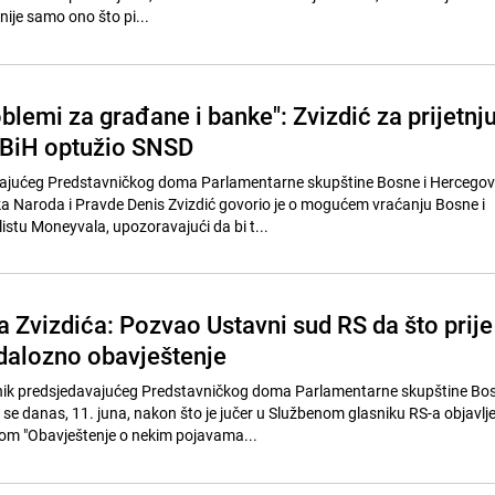
nije samo ono što pi...
lemi za građane i banke": Zvizdić za prijetnj
d BiH optužio SNSD
ajućeg Predstavničkog doma Parlamentarne skupštine Bosne i Hercegovi
a Naroda i Pravde Denis Zvizdić govorio je o mogućem vraćanju Bosne i
istu Moneyvala, upozoravajući da bi t...
a Zvizdića: Pozvao Ustavni sud RS da što prije
dalozno obavještenje
enik predsjedavajućeg Predstavničkog doma Parlamentarne skupštine Bos
 se danas, 11. juna, nakon što je jučer u Službenom glasniku RS-a objavlj
m "Obavještenje o nekim pojavama...