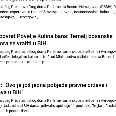
ajućeg Predstavničkog doma Parlamenta Bosne i Hercegovine (PSBiH) D
vodom osporavanja i nipodaštavanja ustavnih, institucionalnih, kulturnih, v
ošnjaka u Hercegovini,...
 povrat Povelje Kulina bana: Temelj bosanske
ra se vratiti u BiH
ajućeg Predstavničkog doma Parlamentarne skupštine Bosne i Hercegov
laničku inicijativu kojom se traži od Ministarstva civilnih poslova Bosne i
ne proceduru bilateralnih p...
: "Ovo je još jedna pobjeda pravne države i
ava u BiH"
ajućeg Predstavničkog doma Parlamentarne skupštine Bosne i Hercegov
a je Ustavni sud BiH danas prihvatio apelaciju 11 poslanika Trojke u Pred
talih podnosilaca ap...