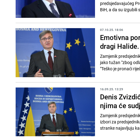
predsjedavajućeg Pre
BiH, a da su izgubili s
07.10.25. 18:06
Emotivna por
dragi Halide.
Zamjenik predsjednik
jako tužan "zbog odla
"Teško je pronaći rije
16.09.25. 13:29
Denis Zvizdić
njima će sud
Zamjenik predsjednik
izbori za predsjednik
stranke najavljuju k