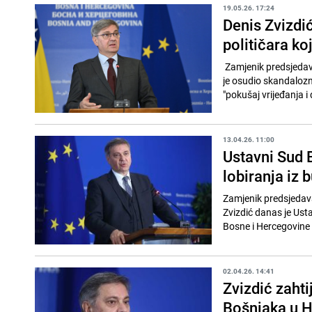
19.05.26. 17:24
Denis Zvizdić
političara koj
Zamjenik predsjedav
je osudio skandalozne
"pokušaj vrijeđanja i
13.04.26. 11:00
Ustavni Sud B
lobiranja iz 
Zamjenik predsjedav
Zvizdić danas je Ust
Bosne i Hercegovine i
02.04.26. 14:41
Zvizdić zahti
Bošnjaka u H