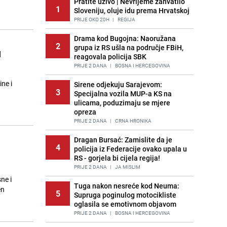
Pratite uživo | Nevrijeme zahvatilo
1
Sloveniju, oluje idu prema Hrvatskoj
PRIJE OKO 20H
|
REGIJA
Drama kod Bugojna: Naoružana
2
grupa iz RS ušla na područje FBiH,
u
reagovala policija SBK
PRIJE 2 DANA
|
BOSNA I HERCEGOVINA
ne i
Sirene odjekuju Sarajevom:
3
Specijalna vozila MUP-a KS na
ulicama, poduzimaju se mjere
opreza
PRIJE 2 DANA
|
CRNA HRONIKA
Dragan Bursać: Zamislite da je
4
policija iz Federacije ovako upala u
RS - gorjela bi cijela regija!
PRIJE 2 DANA
|
JA MISLIM
ne i
Tuga nakon nesreće kod Neuma:
en
5
Supruga poginulog motocikliste
oglasila se emotivnom objavom
PRIJE 2 DANA
|
BOSNA I HERCEGOVINA