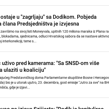
 ostaje u "zagrljaju" sa Dodikom. Pobjeda
 člana Predsjedništva je izvjesna
 završimo na sivoj listi Moneyvala, upitnih 120 miliona maraka iz Plana ra
 blokadama, sjednicama, odluci Hrvatskog sabora da se nastave aktivno
 interkonekciji, teme s...
ć uživo pred kamerama: "Sa SNSD-om više
 ulaziti u koaliciju"
ajućeg Predstavničkog doma Parlamentarne skupštine Bosne i Hercegov
da) bio je u utorak ujutro, 23. decembra, gost emisije "Jutro za sve" na B
ća, gdje je izjavi...
vao na izjave Szijjarta: "Dodik je kapitulirao