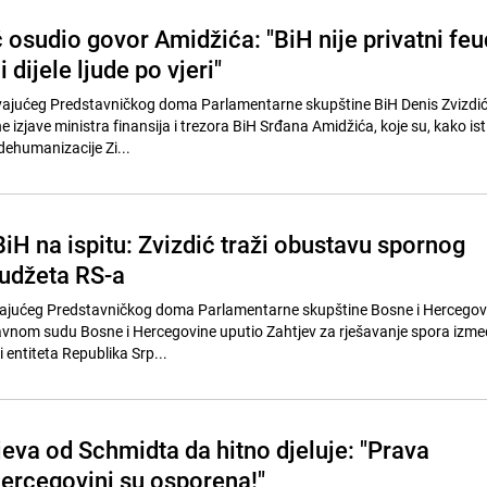
 osudio govor Amidžića: "BiH nije privatni feu
i dijele ljude po vjeri"
ajućeg Predstavničkog doma Parlamentarne skupštine BiH Denis Zvizdić 
 izjave ministra finansija i trezora BiH Srđana Amidžića, koje su, kako ist
 dehumanizacije Zi...
iH na ispitu: Zvizdić traži obustavu spornog
budžeta RS-a
ajućeg Predstavničkog doma Parlamentarne skupštine Bosne i Hercegov
avnom sudu Bosne i Hercegovine uputio Zahtjev za rješavanje spora izm
 entiteta Republika Srp...
jeva od Schmidta da hitno djeluje: "Prava
ercegovini su osporena!"