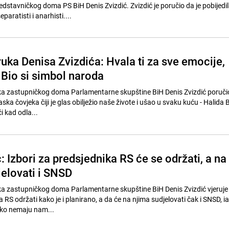
dstavničkog doma PS BiH Denis Zvizdić. Zvizdić je poručio da je pobijedi
eparatisti i anarhisti....
uka Denisa Zvizdića: Hvala ti za sve emocije,
 Bio si simbol naroda
a zastupničkog doma Parlamentarne skupštine BiH Denis Zvizdić poručio 
ska čovjeka čiji je glas obilježio naše živote i ušao u svaku kuću - Halida B
či kad odla...
: Izbori za predsjednika RS će se održati, a na
jelovati i SNSD
a zastupničkog doma Parlamentarne skupštine BiH Denis Zvizdić vjeruje 
a RS održati kako je i planirano, a da će na njima sudjelovati čak i SNSD, ia
ako nemaju nam...