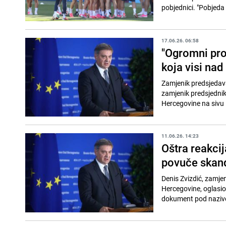
pobjednici. "Pobjeda 
17.06.26. 06:58
"Ogromni prob
koja visi na
Zamjenik predsjedav
zamjenik predsjednik
Hercegovine na sivu l
11.06.26. 14:23
Oštra reakcij
povuče skan
Denis Zvizdić, zamj
Hercegovine, oglasio
dokument pod nazivo