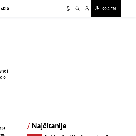
RADIO
90,2 FM
ne i
ka o
/
Najčitanije
ske
već