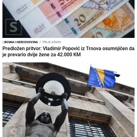
/
BOSNA I HERCEGOVINA
I
PRIJE 45MIN
Predložen pritvor: Vladimir Popović iz Trnova osumnjičen da
je prevario dvije žene za 42.000 KM