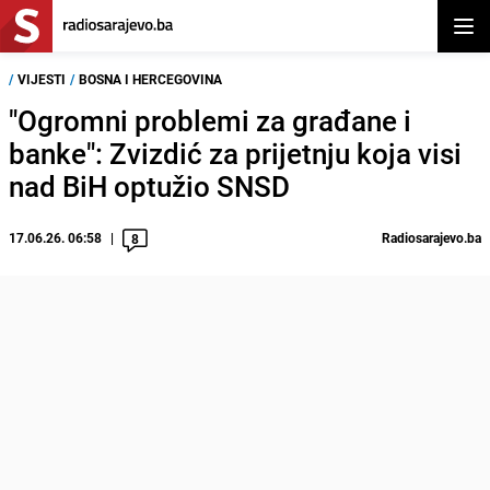
Otvor
/
VIJESTI
/
BOSNA I HERCEGOVINA
"Ogromni problemi za građane i
banke": Zvizdić za prijetnju koja visi
nad BiH optužio SNSD
17.06.26. 06:58
Radiosarajevo.ba
8