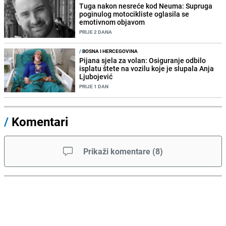
Tuga nakon nesreće kod Neuma: Supruga
poginulog motocikliste oglasila se
emotivnom objavom
PRIJE 2 DANA
/
BOSNA I HERCEGOVINA
Pijana sjela za volan: Osiguranje odbilo
isplatu štete na vozilu koje je slupala Anja
Ljubojević
PRIJE 1 DAN
/
Komentari
Prikaži komentare
(
8
)