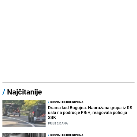
/
Najčitanije
/
BOSNA I HERCEGOVINA
Drama kod Bugojna: Naoružana grupa iz RS
ušla na područje FBiH, reagovala policija
SBK
PRIJE 2 DANA
/
BOSNA I HERCEGOVINA