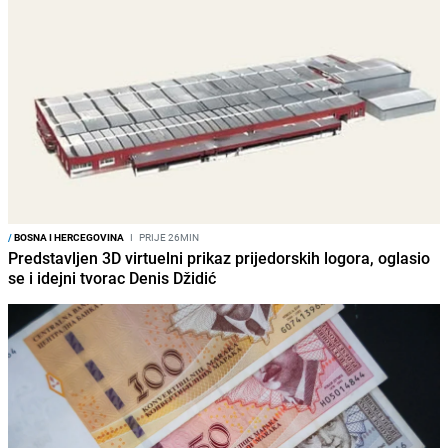
/
BOSNA I HERCEGOVINA
I
PRIJE 26MIN
Predstavljen 3D virtuelni prikaz prijedorskih logora, oglasio
se i idejni tvorac Denis Džidić