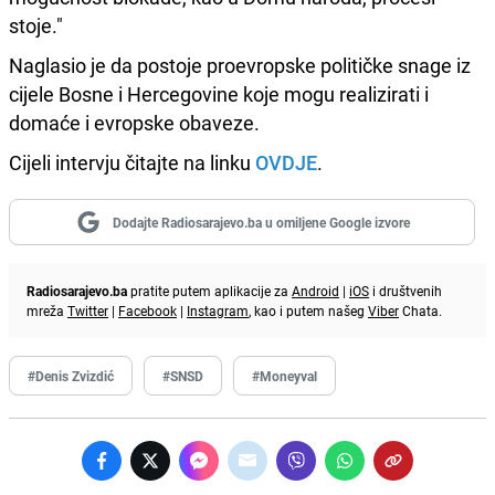
stoje."
Naglasio je da postoje proevropske političke snage iz
cijele Bosne i Hercegovine koje mogu realizirati i
domaće i evropske obaveze.
Cijeli intervju čitajte na linku
OVDJE
.
Dodajte Radiosarajevo.ba u omiljene Google izvore
Radiosarajevo.ba
pratite putem aplikacije za
Android
|
iOS
i društvenih
mreža
Twitter
|
Facebook
|
Instagram
, kao i putem našeg
Viber
Chata.
#Denis Zvizdić
#SNSD
#Moneyval