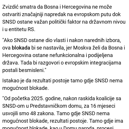
Zvizdić smatra da Bosna i Hercegovina ne može
ostvariti značajniji napredak na evropskom putu dok
SNSD ostane važan politički faktor na državnom nivou
i u entitetu RS.
"Ako SNSD ostane dio vlasti i nakon narednih izbora,
ova
blokada
bi se nastavila, jer Moskva želi da Bosna i
Hercegovina ostane nefunkcionalna i podijeljena
država. Tada bi razgovori o evropskim integracijama
postali besmisleni."
Istakao je da rezultati postoje tamo gdje SNSD nema
mogućnost blokade.
"Od početka 2025. godine, nakon raskida koalicije sa
SNSD-om u Predstavničkom domu, za 16 mjeseci
usvojili smo 48 zakona. Tamo gdje SNSD nema
mogućnost blokade, rezultati postoje. Tamo gdje ima
mogućnost blokade, kao u Domu naroda, procesi