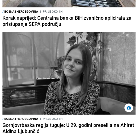
/
BOSNA I HERCEGOVINA
I
PRIJE OKO 1H
Korak naprijed: Centralna banka BiH zvanično aplicirala za
pristupanje SEPA području
/
BOSNA I HERCEGOVINA
I
PRIJE OKO 1H
Gornjovrbaska regija tuguje: U 29. godini preselila na Ahiret
Aldina Ljubunčić