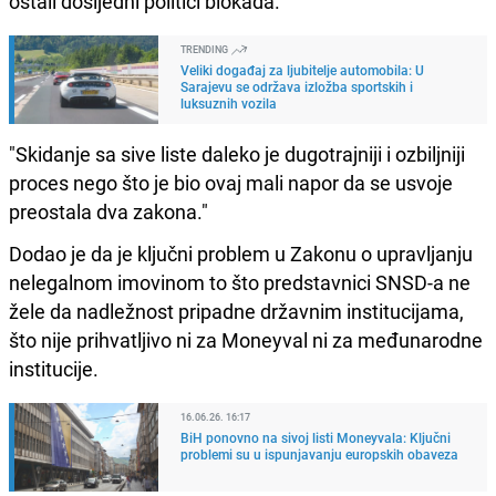
ostali dosljedni politici blokada.
TRENDING
Veliki događaj za ljubitelje automobila: U
Sarajevu se održava izložba sportskih i
luksuznih vozila
"Skidanje sa sive liste daleko je dugotrajniji i ozbiljniji
proces nego što je bio ovaj mali napor da se usvoje
preostala dva zakona."
Dodao je da je ključni problem u Zakonu o upravljanju
nelegalnom imovinom to što predstavnici SNSD-a ne
žele da nadležnost pripadne državnim institucijama,
što nije prihvatljivo ni za Moneyval ni za međunarodne
institucije.
16.06.26. 16:17
BiH ponovno na sivoj listi Moneyvala: Ključni
problemi su u ispunjavanju europskih obaveza