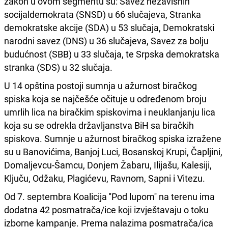
zakon u ovom segmentu su: Savez nezavisnih
socijaldemokrata (SNSD) u 66 slučajeva, Stranka
demokratske akcije (SDA) u 53 slučaja, Demokratski
narodni savez (DNS) u 36 slučajeva, Savez za bolju
budućnost (SBB) u 33 slučaja, te Srpska demokratska
stranka (SDS) u 32 slučaja.
U 14 opština postoji sumnja u ažurnost biračkog
spiska koja se najčešće očituje u određenom broju
umrlih lica na biračkim spiskovima i neuklanjanju lica
koja su se odrekla državljanstva BiH sa biračkih
spiskova. Sumnje u ažurnost biračkog spiska izražene
su u Banovićima, Banjoj Luci, Bosanskoj Krupi, Čapljini,
Domaljevcu-Šamcu, Donjem Žabaru, Ilijašu, Kalesiji,
Ključu, Odžaku, Plagićevu, Ravnom, Sapni i Vitezu.
Od 7. septembra Koalicija ''Pod lupom'' na terenu ima
dodatna 42 posmatrača/ice koji izvještavaju o toku
izborne kampanje. Prema nalazima posmatrača/ica