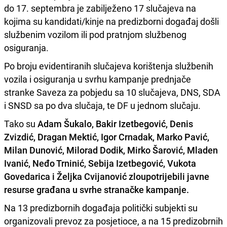
do 17. septembra je zabilježeno 17 slučajeva na
kojima su kandidati/kinje na predizborni događaj došli
službenim vozilom ili pod pratnjom službenog
osiguranja.
Po broju evidentiranih slučajeva korištenja službenih
vozila i osiguranja u svrhu kampanje prednjače
stranke Saveza za pobjedu sa 10 slučajeva, DNS, SDA
i SNSD sa po dva slučaja, te DF u jednom slučaju.
Tako su
Adam Šukalo, Bakir Izetbegović, Denis
Zvizdić, Dragan Mektić, Igor Crnadak, Marko Pavić,
Milan Dunović, Milorad Dodik, Mirko Šarović, Mladen
Ivanić, Neđo Trninić, Sebija Izetbegović, Vukota
Govedarica i Željka Cvijanović zloupotrijebili javne
resurse građana u svrhe stranačke kampanje.
Na 13 predizbornih događaja politički subjekti su
organizovali prevoz za posjetioce, a na 15 predizobrnih