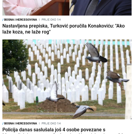
/
BOSNA I HERCEGOVINA
I
PRIJE OKO 1H
Nastavljena prepiska, Turković poručila Konakoviću: "Ako
laže koza, ne laže rog"
/
BOSNA I HERCEGOVINA
I
PRIJE OKO 1H
Policija danas saslušala još 4 osobe povezane s