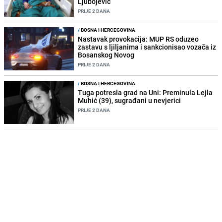
Ljubojević
PRIJE 2 DANA
/
BOSNA I HERCEGOVINA
Nastavak provokacija: MUP RS oduzeo
zastavu s ljiljanima i sankcionisao vozača iz
Bosanskog Novog
PRIJE 2 DANA
/
BOSNA I HERCEGOVINA
Tuga potresla grad na Uni: Preminula Lejla
Muhić (39), sugrađani u nevjerici
PRIJE 2 DANA