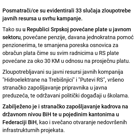
Posmatrači/ce su evidentirali 33 slučaja zloupotrebe
javnih resursa u svrhu kampanje.
Tako su
u Republici Srpskoj povećane plate u javnom
sektoru
, povećane penzije, davana jednokratna pomoć
penzionerima, te smanjena poreska osnovica za
obračun plata čime su svim radnicima u RS plate
povećane za oko 30 KM u odnosu na prosječnu platu.
Zloupotrebljavani su javni resursi javnih kompanija
"Hidroelektrane na Trebišnjici" i "Putevi RS", vršeno
stranačko zapošljavanje pripravnika u javna
preduzeća, te održavani politički događaji u školama.
Zabilježeno je i stranačko zapošljavanje kadrova na
državnom nivou BiH te u pojedinim kantonima u
Federaciji BiH
, kao i svečano otvaranje nedovršenih
infrastrukturnih projekata.