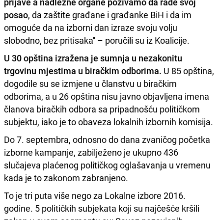
prijave a nadležne organe pozivamo da rade svoj
posao
, da zaštite građane i građanke BiH i da im
omoguće da na izborni dan izraze svoju volju
slobodno, bez pritisaka'' – poručili su iz Koalicije.
U 30 opština izražena je sumnja u nezakonitu
trgovinu mjestima u biračkim odborima.
U 85 opština,
dogodile su se izmjene u članstvu u biračkim
odborima, a u 26 opština nisu javno objavljena imena
članova biračkih odbora sa pripadnošću političkom
subjektu, iako je to obaveza lokalnih izbornih komisija.
Do 7. septembra, odnosno do dana zvaničog početka
izborne kampanje, zabilježeno je ukupno 436
slučajeva plaćenog političkog oglašavanja u vremenu
kada je to zakonom zabranjeno.
To je tri puta više nego za Lokalne izbore 2016.
godine. 5 političkih subjekata koji su najčešće kršili