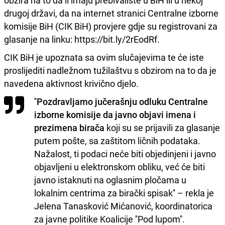
obzira na to da li imaju prebivalište u BiH ili u nekoj
drugoj državi, da na internet stranici Centralne izborne
komisije BiH (CIK BiH) provjere gdje su registrovani za
glasanje na linku: https://bit.ly/2rEodRf.
CIK BiH je upoznata sa ovim slučajevima te će iste
proslijediti nadležnom tužilaštvu s obzirom na to da je
navedena aktivnost krivično djelo.
''
Pozdravljamo jučerašnju odluku Centralne
izborne komisije da javno objavi imena i
prezimena birača
koji su se prijavili za glasanje
putem pošte, sa zaštitom ličnih podataka.
Nažalost, ti podaci neće biti objedinjeni i javno
objavljeni u elektronskom obliku, već će biti
javno istaknuti na oglasnim pločama u
lokalnim centrima za birački spisak'' – rekla je
Jelena Tanasković Mićanović, koordinatorica
za javne politike Koalicije ''Pod lupom''.