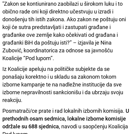
''Zakon se kontiunirano zaobilazi u širokom luku i to
obično rade oni koji direktno učestvuju u izradi i
donošenju tih istih zakona. Ako zakon ne poštuju oni
koji će sutra predstavljati i zastupati građane i
građanke ove zemlje kako očekivati od građana i
građanki BiH da poštuju isti?’’ – izjavila je Nina
Zubović, koordinatorica za odnose sa javnošću
Koalicije ‘’Pod lupom’’.
Iz Koalicije apeluju na političke subjekte da se
ponašaju korektno i u skladu sa zakonom tokom
izborne kampanje te na nadležne institucije da sve
izborne nepravilnosti sankcionišu i da ubrzaju svoju
reakciju.
Posmatrači/ce prate i rad lokalnih izbornih komisija.
U
prethodnih osam sedmica, lokalne izborne komisije
održale su 688 sjednica
, navodi u saopćenju Koalicija