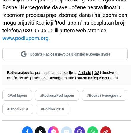
Bosne i Hercegovine da sve uočene nepravilnosti u
izbornom procesu prije izbornog dana i na izborni dan
mogu prijaviti Koaliciji ''Pod lupom'' na besplatan broj
telefona 080 05 05 05 ili putem web stranice
www.podlupom.org
.
Dodajte Radiosarajevo.ba u omiljene Google izvore
Radiosarajevo.ba
pratite putem aplikacije za
Android
|
iOS
i društvenih
mreža
Twitter
|
Facebook
|
Instagram
, kao i putem našeg
Viber
Chata.
#Pod lupom
#Koalicija Pod lupom
#Bosna i Hercegovina
#Izbori 2018
#Politika 2018