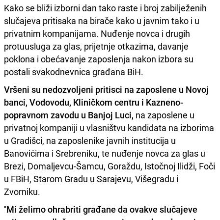
Kako se bliži izborni dan tako raste i broj zabilježenih
slučajeva pritisaka na birače kako u javnim tako i u
privatnim kompanijama. Nuđenje novca i drugih
protuusluga za glas, prijetnje otkazima, davanje
poklona i obećavanje zaposlenja nakon izbora su
postali svakodnevnica građana BiH.
Vršeni su nedozvoljeni pritisci na zaposlene u Novoj
banci, Vodovodu, Kliničkom centru i Kazneno-
popravnom zavodu u Banjoj Luci,
na zaposlene u
privatnoj kompaniji u vlasništvu kandidata na izborima
u Gradišci, na zaposlenike javnih institucija u
Banovićima i Srebreniku, te nuđenje novca za glas u
Brezi, Domaljevcu-Šamcu, Goraždu, Istočnoj Ilidži, Foči
u FBiH, Starom Gradu u Sarajevu, Višegradu i
Zvorniku.
''
Mi želimo ohrabriti građane da ovakve slučajeve