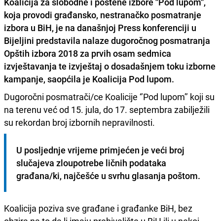
Koalicija za slobodne i poštene izbore ''Pod lupom'',
koja provodi građansko, nestranačko posmatranje
izbora u BiH, je na današnjoj Press konferenciji u
Bijeljini
predstavila nalaze dugoročnog posmatranja
Opštih izbora 2018 za prvih osam sedmica
izvještavanja
te izvještaj o dosadašnjem toku izborne
kampanje, saopćila je Koalicija Pod lupom.
Dugoročni posmatrači/ce Koalicije ‘’Pod lupom’’ koji su
na terenu već od 15. jula, do 17. septembra zabilježili
su rekordan broj izbornih nepravilnosti.
U posljednje vrijeme primjećen je veći broj 
slučajeva zloupotrebe ličnih podataka 
građana/ki, najčešće u svrhu glasanja poštom.
Koalicija poziva sve građane i građanke BiH, bez