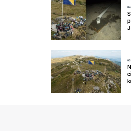
04
S
p
J
03
N
c
k