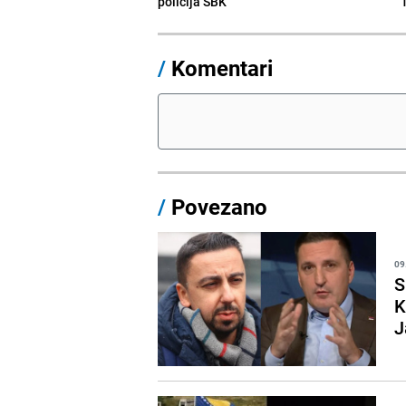
policija SBK
1
/
Komentari
/
Povezano
09
S
K
J