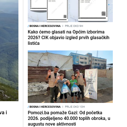
/
BOSNA I HERCEGOVINA
I
PRIJE OKO 9H
Kako ćemo glasati na Općim izborima
2026? CIK objavio izgled prvih glasačkih
listića
/
BOSNA I HERCEGOVINA
I
PRIJE OKO 10H
va i
Pomozi.ba pomaže Gazi: Od početka
2026. podijeljeno 40.000 toplih obroka, u
augustu nove aktivnosti