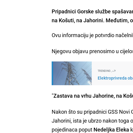
Pripadnici
Gorske službe spašava
na Košuti, na Jahorini. Međutim, on
Ovu informaciju je potvrdio načel
Njegovu objavu prenosimo u cijelos
TRENDING
Elektroprivreda oba
"
Zastava na vrhu Jahorine, na Košu
Nakon što su pripadnici GSS Novi G
Jahorini, ista je ubrzo nakon toga 
pojedinaca poput
Nedeljka Eleka
k