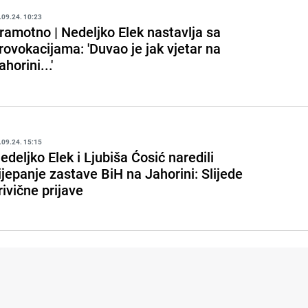
.09.24. 10:23
ramotno | Nedeljko Elek nastavlja sa
rovokacijama: 'Duvao je jak vjetar na
ahorini...'
.09.24. 15:15
edeljko Elek i Ljubiša Ćosić naredili
ijepanje zastave BiH na Jahorini: Slijede
rivične prijave