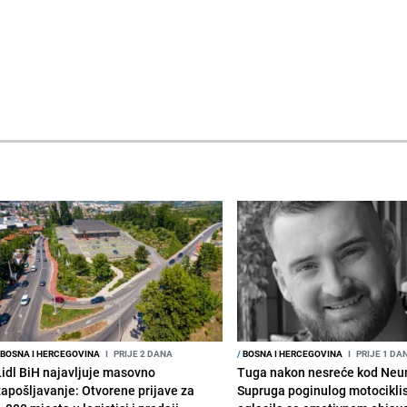
BOSNA I HERCEGOVINA
I
PRIJE 2 DANA
/
BOSNA I HERCEGOVINA
I
PRIJE 1 DA
Lidl BiH najavljuje masovno
Tuga nakon nesreće kod Neu
zapošljavanje: Otvorene prijave za
Supruga poginulog motocikli