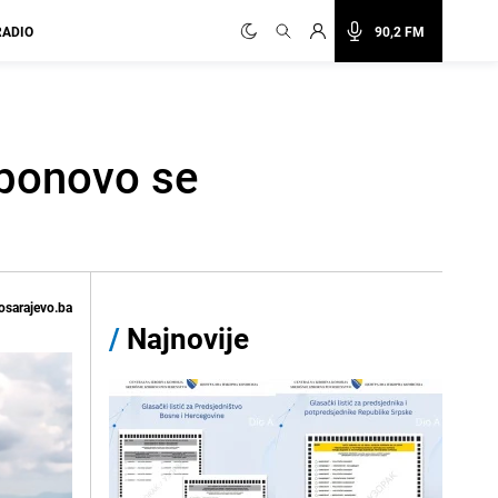
RADIO
90,2 FM
 ponovo se
osarajevo.ba
/
Najnovije