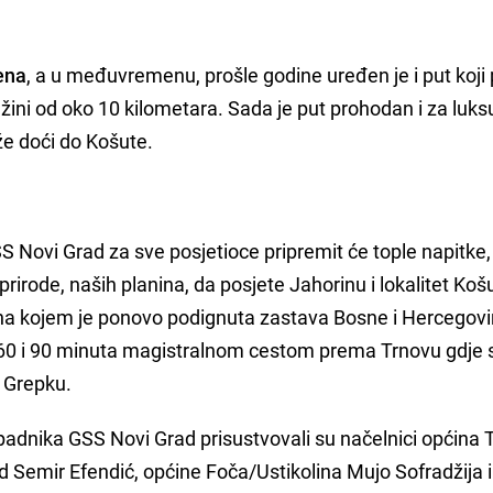
ena
, a u međuvremenu, prošle godine uređen je i put koj
užini od oko 10 kilometara. Sada je put prohodan i za luk
že doći do Košute.
 Novi Grad za sve posjetioce pripremit će tople napitke,
rirode, naših planina, da posjete Jahorinu i lokalitet Koš
e na kojem je ponovo podignuta zastava Bosne i Hercegovi
60 i 90 minuta magistralnom cestom prema Trnovu gdje s
 Grepku.
padnika GSS Novi Grad prisustvovali su načelnici općina 
d Semir Efendić, općine Foča/Ustikolina Mujo Sofradžija 