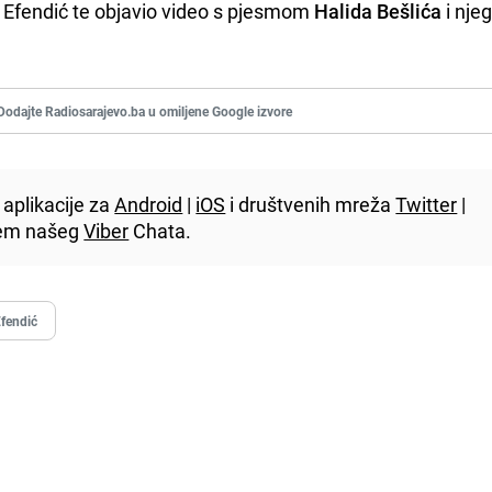
e Efendić te objavio video s pjesmom
Halida Bešlića
i nje
Dodajte Radiosarajevo.ba u omiljene Google izvore
aplikacije za
Android
|
iOS
i društvenih mreža
Twitter
|
utem našeg
Viber
Chata.
Efendić