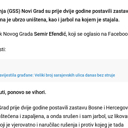
nja (GSS) Novi Grad
su prije dvije godine postavili zasta
a je ubrzo uništena, kao i jarbol na kojem je stajala.
nik Novog Grada
Semir Efendić
, koji se oglasio na Facebo
ti:
vijestila građane: Veliki broj sarajevskih ulica danas bez struje
ti, ponovo se vihori.
rad prije dvije godine postavili zastavu Bosne i Hercego
oštećena i zapaljena, a onda srušen i sam jarbol, uz likova
oji je vjerovatno i naručilac rušenja i protiv kojeg je tada