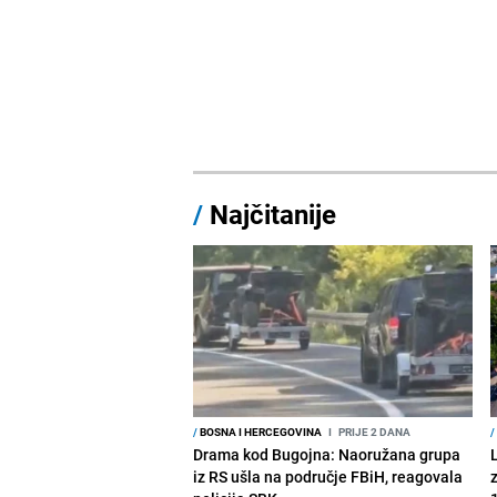
/
Najčitanije
/
BOSNA I HERCEGOVINA
I
PRIJE 2 DANA
/
Drama kod Bugojna: Naoružana grupa
iz RS ušla na područje FBiH, reagovala