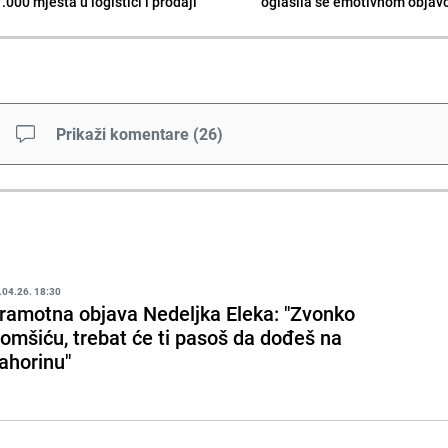
.000 mjesta u logistici i prodaji
oglasila se emotivnom obja
Prikaži komentare
(
26
)
.04.26. 18:30
ramotna objava Nedeljka Eleka: "Zvonko
omšiću, trebat će ti pasoš da dođeš na
ahorinu"