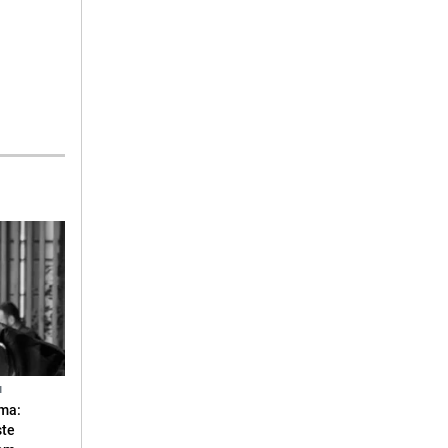
N
ma:
ste