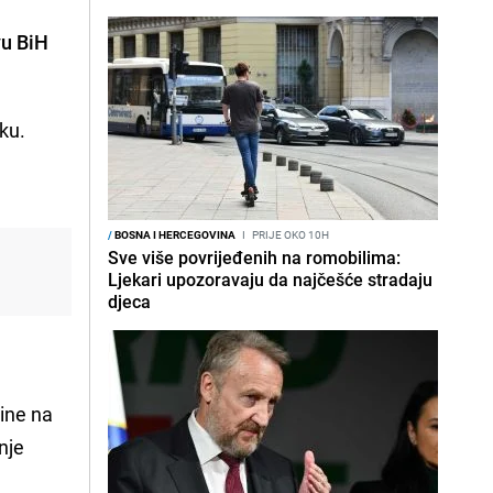
vu BiH
oku.
/
BOSNA I HERCEGOVINA
I
PRIJE OKO 10H
Sve više povrijeđenih na romobilima:
Ljekari upozoravaju da najčešće stradaju
djeca
vine na
nje