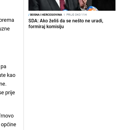
/
BOSNA I HERCEGOVINA
I
PRIJE OKO 11H
i prema
SDA: Ako želiš da se nešto ne uradi,
formiraj komisiju
suzne
 pa
ute kao
ne.
e prije
Trnovo
i općine