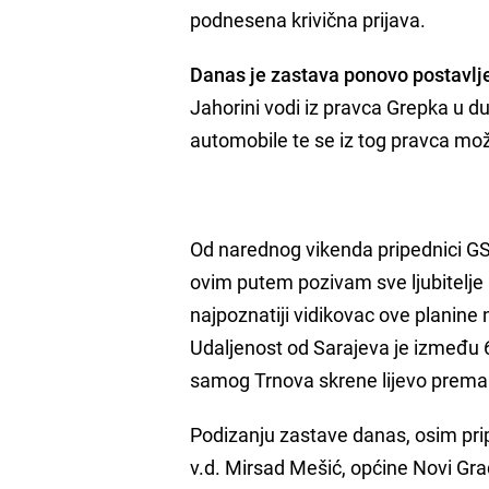
podnesena krivična prijava.
Danas je zastava ponovo postavlj
Jahorini vodi iz pravca Grepka u d
automobile te se iz tog pravca mo
Od narednog vikenda pripednici GSS
ovim putem pozivam sve ljubitelje p
najpoznatiji vidikovac ove planin
Udaljenost od Sarajeva je između 
samog Trnova skrene lijevo prema
Podizanju zastave danas, osim pri
v.d. Mirsad Mešić, općine Novi Gra