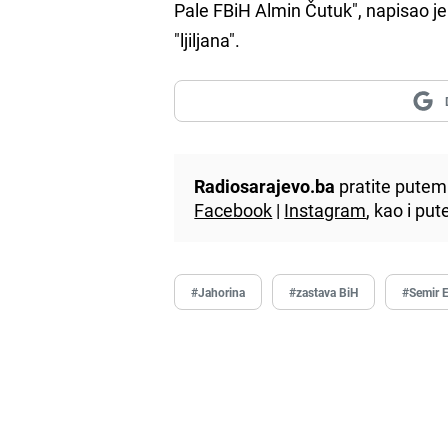
Pale FBiH Almin Čutuk", napisao j
"ljiljana".
Radiosarajevo.ba
pratite putem 
Facebook
|
Instagram
, kao i p
#Jahorina
#zastava BiH
#Semir 