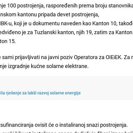
je 100 postrojenja, raspoređenih prema broju stanovnik
nskom kantonu pripada devet postrojenja,
K-u, koji je u dokumentu naveden kao Kanton 10, također
redviđeno je za Tuzlanski kanton, njih 19, zatim za Kanton
ton 15.
 sami prijavljivati na javni poziv Operatora za OIEiEK. Za n
nje izgradnje kućne solarne elektrane.
la rješenje za lakši razvoj solarne energije
ufinanciranja ovisit će o instaliranoj snazi postrojenja.