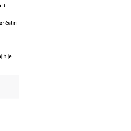
a u
 četiri
jih je