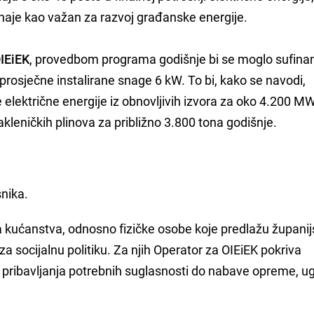
naje kao važan za razvoj građanske energije.
OIEiEK
, provedbom programa godišnje bi se moglo sufinan
rosječne instalirane snage 6 kW. To bi, kako se navodi,
 električne energije iz obnovljivih izvora za oko 4.200 M
kleničkih plinova za približno 3.800 tona godišnje.
snika.
 kućanstva, odnosno fizičke osobe koje predlažu županij
a socijalnu politiku. Za njih Operator za OIEiEK pokriva
 i pribavljanja potrebnih suglasnosti do nabave opreme, ug