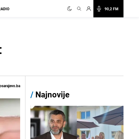
RADIO
90,2 FM
:
osarajevo.ba
/
Najnovije