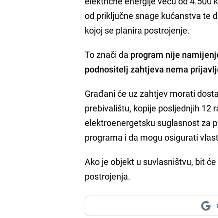
električne energije veću od 4.500 k
od priključne snage kućanstva te d
kojoj se planira postrojenje.
To znači da
program nije namijenje
podnositelj zahtjeva nema prijavlj
Građani će uz zahtjev morati dosta
prebivalištu, kopije posljednjih 12 r
elektroenergetsku suglasnost za pr
programa i da mogu osigurati vlasti
Ako je objekt u suvlasništvu, bit ć
postrojenja.