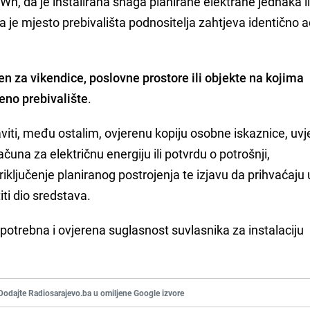
Wh, da je instalirana snaga planirane elektrane jednaka i
a je mjesto prebivališta podnositelja zahtjeva identično a
n za vikendice, poslovne prostore ili objekte na kojima
eno prebivalište
.
viti, među ostalim, ovjerenu kopiju osobne iskaznice, uvj
ačuna za električnu energiju ili potvrdu o potrošnji,
iključenje planiranog postrojenja te izjavu da prihvaćaju 
ti dio sredstava.
e potrebna i ovjerena suglasnost suvlasnika za instalaciju
Dodajte Radiosarajevo.ba u omiljene Google izvore