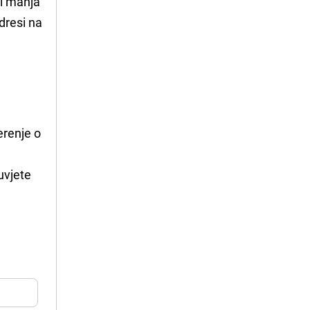
li manja
dresi na
erenje o
uvjete