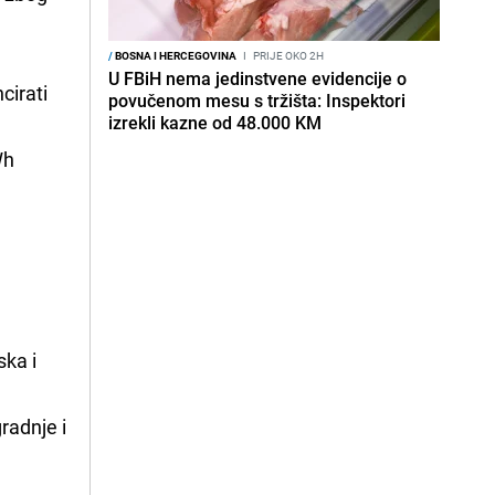
/
BOSNA I HERCEGOVINA
I
PRIJE OKO 2H
U FBiH nema jedinstvene evidencije o
cirati
povučenom mesu s tržišta: Inspektori
izrekli kazne od 48.000 KM
Wh
ska i
radnje i