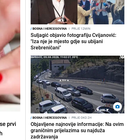
/
BOSNA I HERCEGOVINA
I
PRIJE 12MIN
Suljagić objavio fotografiju Cvijanović:
"Iza nje je mjesto gdje su ubijani
Srebreničani"
/
BOSNA I HERCEGOVINA
I
PRIJE OKO 2H
se prvi
Objavljene najnovije informacije: Na ovim
graničnim prijelazima su najduža
ih
zadržavanja