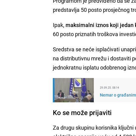
Programom je predviđeno da se za sv
predstavlja 50 posto prosječnog t
Ipak,
maksimalni iznos koji jedan 
60 posto priznatih troškova investic
Sredstva se neće isplaćivati unaprije
na distributivnu mrežu i dostaviti
jednokratnu isplatu odobrenog izn
29.09.25. 08:14
Nemar o građanima:
Ko se može prijaviti
Za drugu skupinu korisnika ključni