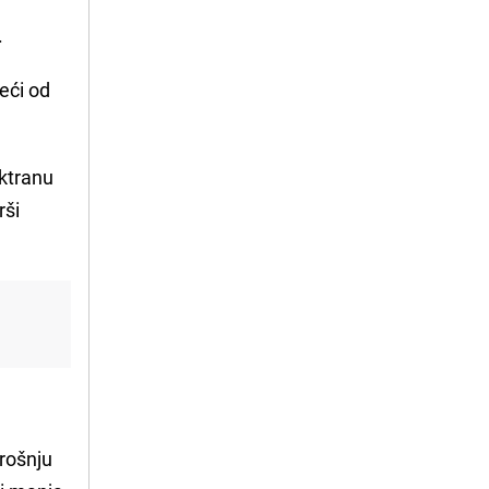
.
 veći od
ektranu
rši
trošnju