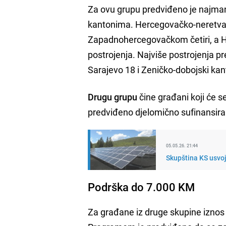
Za ovu grupu predviđeno je najman
kantonima. Hercegovačko-neretva
Zapadnohercegovačkom četiri, a HB
postrojenja. Najviše postrojenja p
Sarajevo 18 i Zeničko-dobojski kan
Drugu grupu
čine građani koji će se
predviđeno djelomično sufinansira
05.05.26. 21:44
Skupština KS usvoji
Podrška do 7.000 KM
Za građane iz druge skupine iznos s