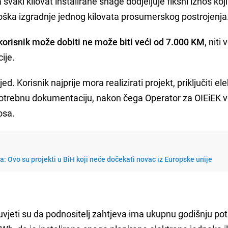
aki kilovat instalirane snage dodjeljuje fiksni iznos koji
roška izgradnje jednog kilovata prosumerskog postrojenja
korisnik može dobiti ne može biti veći od 7.000 KM
, niti
ije.
d. Korisnik najprije mora realizirati projekt, priključiti el
 potrebnu dokumentaciju, nakon čega Operator za OIEiEK v
osa.
 Ovo su projekti u BiH koji neće dočekati novac iz Europske unije
 uvjeti su da podnositelj zahtjeva ima ukupnu godišnju po