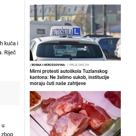
h kuća i
. Riječ
/
BOSNA I HERCEGOVINA
I
PRIJE OKO 2H
Mirni protesti autoškola Tuzlanskog
kantona: Ne želimo sukob, institucije
moraju čuti naše zahtjeve
 u
, zbog