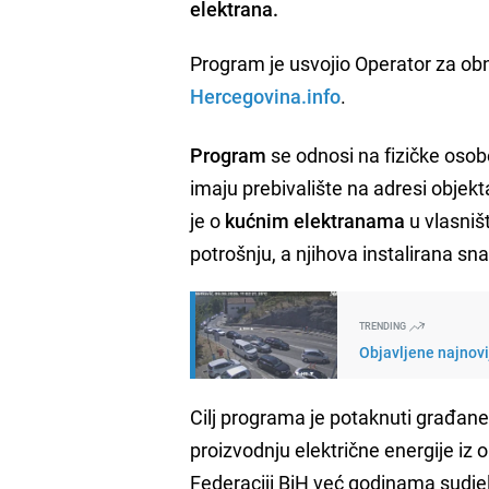
elektrana.
Program je usvojio Operator za obno
Hercegovina.info
.
Program
se odnosi na fizičke osobe
imaju prebivalište na adresi objek
je o
kućnim elektranama
u vlasniš
potrošnju, a njihova instalirana sn
TRENDING
Objavljene najnovi
Cilj programa je potaknuti građane 
proizvodnju električne energije iz
Federaciji BiH već godinama sudjelu