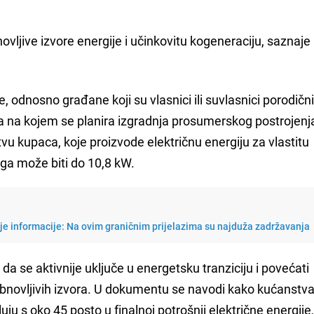
vljive izvore energije i učinkovitu kogeneraciju, saznaje
, odnosno građane koji su vlasnici ili suvlasnici porodični
ta na kojem se planira izgradnja prosumerskog postrojenja
tvu kupaca, koje proizvode električnu energiju za vlastitu
aga može biti do 10,8 kW.
je informacije: Na ovim graničnim prijelazima su najduža zadržavanja
da se aktivnije uključe u energetsku tranziciju i povećati
 obnovljivih izvora. U dokumentu se navodi kako kućanstva
ju s oko 45 posto u finalnoj potrošnji električne energije