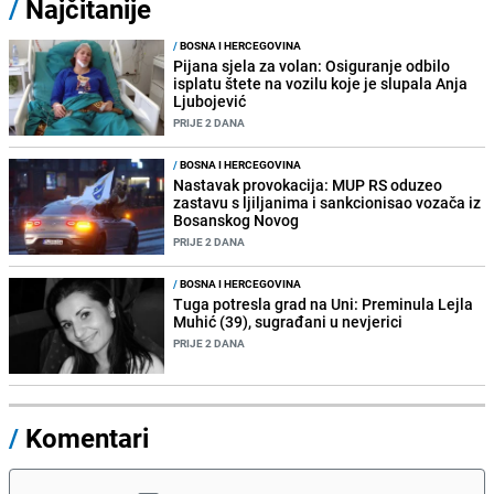
/
Najčitanije
/
BOSNA I HERCEGOVINA
Pijana sjela za volan: Osiguranje odbilo
isplatu štete na vozilu koje je slupala Anja
Ljubojević
PRIJE 2 DANA
/
BOSNA I HERCEGOVINA
Nastavak provokacija: MUP RS oduzeo
zastavu s ljiljanima i sankcionisao vozača iz
Bosanskog Novog
PRIJE 2 DANA
/
BOSNA I HERCEGOVINA
Tuga potresla grad na Uni: Preminula Lejla
Muhić (39), sugrađani u nevjerici
PRIJE 2 DANA
/
Komentari