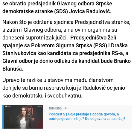
se obratio predsjednik Glavnog odbora Srpske
demokratske stranke (SDS) Jovica Radulović.
Nakon što je održana sjednica Predsjedništva stranke,
a zatim i Glavnog odbora, a na ovim organima su
doneseni suprotni zaključci -
Predsjedništvo želi
spajanje sa Pokretom Sigurna Srpska (PSS) i Draška
Stanivukovića kao kandidata za predsjednika RS-a
, a
Glavni odbor je donio odluku da kandidat bude Branko
Blanuša.
Upravo te razlike u stavovima među članstvom
donijele su burnu raspravu koju je Radulović ocijenio
kao demokratsku i sveobuhvatnu.
TRENDING
Podcast S | Gdje prestaje sloboda govora, a
počinje govor mržnje? Ko odgovara za sadržaj?