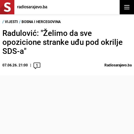
Otvor
/
VIJESTI
/
BOSNA I HERCEGOVINA
Radulović: "Želimo da sve
opozicione stranke uđu pod okrilje
SDS-a"
07.06.26. 21:00
Radiosarajevo.ba
1