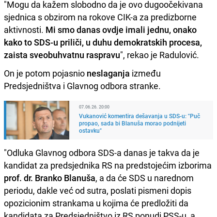
"Mogu da kažem slobodno da je ovo dugoočekivana
sjednica s obzirom na rokove CIK-a za predizborne
aktivnosti.
Mi smo danas ovdje imali jednu, onako
kako to SDS-u priliči, u duhu demokratskih procesa,
zaista sveobuhvatnu raspravu
", rekao je Radulović.
On je potom pojasnio
neslaganja
između
Predsjedništva i Glavnog odbora stranke.
07.06.26. 20:00
Vukanović komentira dešavanja u SDS-u: "Puč
propao, sada bi Blanuša morao podnijeti
ostavku"
"Odluka Glavnog odbora SDS-a danas je takva da je
kandidat za predsjednika RS na predstojećim izborima
prof. dr. Branko Blanuša
, a da će SDS u narednom
periodu, dakle već od sutra, poslati pismeni dopis
opozicionim strankama u kojima će predložiti da
kandidata za Predsjedništvo iz RS ponudi PSS-u, a