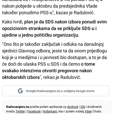
nakon pobjede u oktobru da predsjednika Vlade
također ponudimo PSS-u", kazao je Radulović.
Kako tvrdi,
plan je da SDS nakon izbora ponudi svim
opozicionim strankama da se priključe SDS-u i
ujedine u jednu političku organizaciju.
"Ono što je također zaključak i odluka na današnjoj
sjednici Glavnog odbora, jeste ta da onom prijedlogu
koji je u medijima i u javnosti bio dostupan, a to je da
će doći do ulaska PSS u SDS i da ćemo
o tome
svakako intenzivno otvoriti pregovore nakon
oktobarskih izbora
", rekao je Radulović.
Dodajte Radiosarajevo.ba u omiljene Google izvore
Radiosarajevo.ba
pratite putem aplikacije za
Android
|
iOS
i društvenih
mreža
Twitter
|
Facebook
|
Instagram
, kao i putem našeg
Viber
Chata.