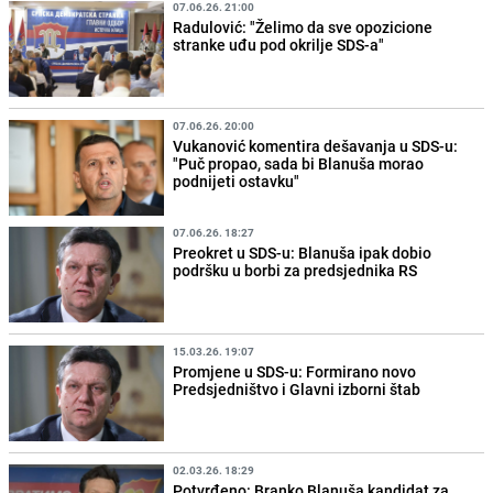
07.06.26. 21:00
Radulović: "Želimo da sve opozicione
stranke uđu pod okrilje SDS-a"
07.06.26. 20:00
Vukanović komentira dešavanja u SDS-u:
"Puč propao, sada bi Blanuša morao
podnijeti ostavku"
07.06.26. 18:27
Preokret u SDS-u: Blanuša ipak dobio
podršku u borbi za predsjednika RS
15.03.26. 19:07
Promjene u SDS-u: Formirano novo
Predsjedništvo i Glavni izborni štab
02.03.26. 18:29
Potvrđeno: Branko Blanuša kandidat za