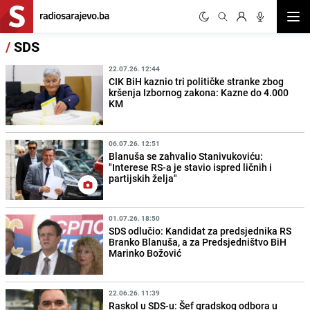
Otvor
/
SDS
22.07.26. 12:44
CIK BiH kaznio tri političke stranke zbog
kršenja Izbornog zakona: Kazne do 4.000
KM
06.07.26. 12:51
Blanuša se zahvalio Stanivukoviću:
"Interese RS-a je stavio ispred ličnih i
partijskih želja"
01.07.26. 18:50
SDS odlučio: Kandidat za predsjednika RS
Branko Blanuša, a za Predsjedništvo BiH
Marinko Božović
22.06.26. 11:39
Raskol u SDS-u: Šef gradskog odbora u