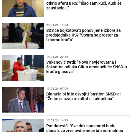
otkrio aferu u RS: "Išao sam kući, Audi se
zaustavio..."
24.01.26. 19:23
SDS će bojkotovati ponovljene izbore za
predsjednika RS? "Stvara se prostor za
izbornu krađu"
14.01.26. 20:45
Vukanović tvrdi: "Nova nevjerovatna i
šokantna odluka CIK-a omogućit će SNSD-u
krađu glasova"
13.01.26. 07:04
Blanuša bi htio osvojiti 'bastion SNSD-a':
"Želim snažan rezultat u Laktašima"
12.01.26. 14:29
Pandurević: "Sve dok nam mrtvi budu
glasali, za žive ovdje neće biti normalnog