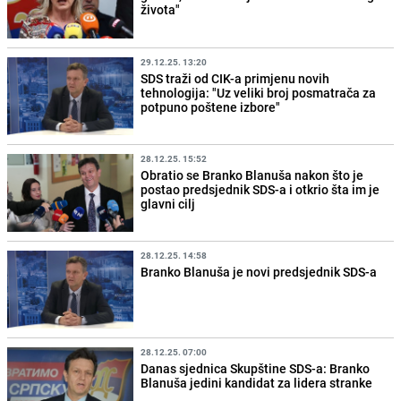
života"
29.12.25. 13:20
SDS traži od CIK-a primjenu novih
tehnologija: "Uz veliki broj posmatrača za
potpuno poštene izbore"
28.12.25. 15:52
Obratio se Branko Blanuša nakon što je
postao predsjednik SDS-a i otkrio šta im je
glavni cilj
28.12.25. 14:58
Branko Blanuša je novi predsjednik SDS-a
28.12.25. 07:00
Danas sjednica Skupštine SDS-a: Branko
Blanuša jedini kandidat za lidera stranke