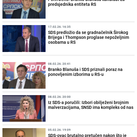
predsjednika entiteta RS
17.02.26. 16:35
SDS predložio da se gradnačelnik Širokog
Brijega i Thompson proglase nepoželjnim
osobama u RS
08.02.26. 20:41
Branko Blanuša i SDS priznali poraz na
ponovljenim izborima u RS-u
08.02.26. 20:00
Iz SDS-a poručili: Izbori obilježeni brojnim
malverzacijama, SNSD ima kompleks od nas
05.02.26. 19:09
SDS-ovac brutalno pretučen nakon što je