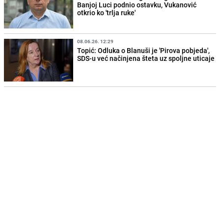
Banjoj Luci podnio ostavku, Vukanović
otkrio ko 'trlja ruke'
08.06.26. 12:29
Topić: Odluka o Blanuši je 'Pirova pobjeda',
SDS-u već načinjena šteta uz spoljne uticaje