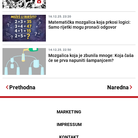
16.12.25. 23:20
Matematička mozgalica koja prkosi logici:
Samo rijetki mogu pronaći odgovor
14.12.25. 22:50
Mozgalica koja je zbunila mnoge: Koja čaša
će se prva napuniti šampanjcem?
Prethodna
Naredna
MARKETING
IMPRESSUM
KONTAKT