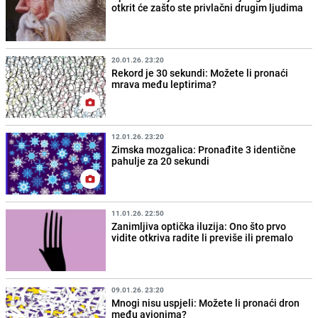
otkrit će zašto ste privlačni drugim ljudima
20.01.26. 23:20
Rekord je 30 sekundi: Možete li pronaći
mrava među leptirima?
12.01.26. 23:20
Zimska mozgalica: Pronađite 3 identične
pahulje za 20 sekundi
11.01.26. 22:50
Zanimljiva optička iluzija: Ono što prvo
vidite otkriva radite li previše ili premalo
09.01.26. 23:20
Mnogi nisu uspjeli: Možete li pronaći dron
među avionima?