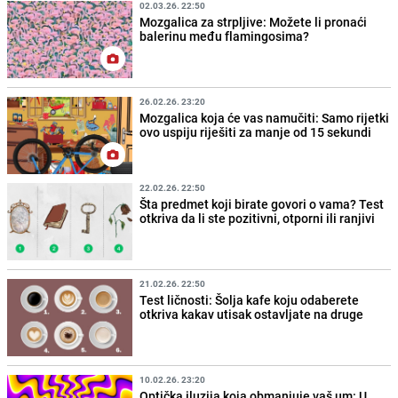
02.03.26. 22:50
Mozgalica za strpljive: Možete li pronaći
balerinu među flamingosima?
26.02.26. 23:20
Mozgalica koja će vas namučiti: Samo rijetki
ovo uspiju riješiti za manje od 15 sekundi
22.02.26. 22:50
Šta predmet koji birate govori o vama? Test
otkriva da li ste pozitivni, otporni ili ranjivi
21.02.26. 22:50
Test ličnosti: Šolja kafe koju odaberete
otkriva kakav utisak ostavljate na druge
10.02.26. 23:20
Optička iluzija koja obmanjuje vaš um: U