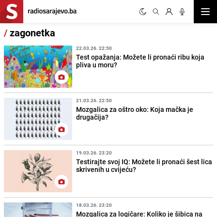
Otvor
/
zagonetka
22.03.26. 22:50
Test opažanja: Možete li pronaći ribu koja
pliva u moru?
21.03.26. 22:50
Mozgalica za oštro oko: Koja mačka je
drugačija?
19.03.26. 23:20
Testirajte svoj IQ: Možete li pronaći šest lica
skrivenih u cvijeću?
18.03.26. 23:20
Mozgalica za logičare: Koliko je šibica na