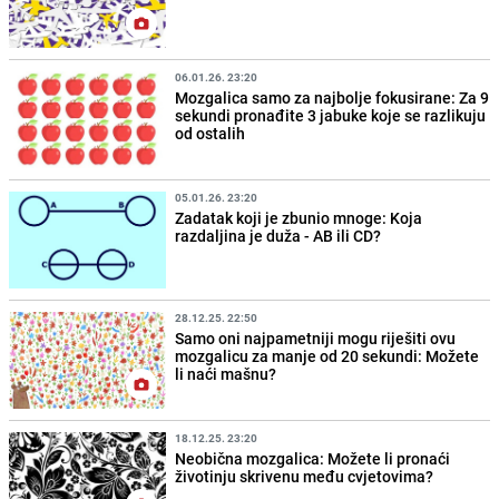
06.01.26. 23:20
Mozgalica samo za najbolje fokusirane: Za 9
sekundi pronađite 3 jabuke koje se razlikuju
od ostalih
05.01.26. 23:20
Zadatak koji je zbunio mnoge: Koja
razdaljina je duža - AB ili CD?
28.12.25. 22:50
Samo oni najpametniji mogu riješiti ovu
mozgalicu za manje od 20 sekundi: Možete
li naći mašnu?
18.12.25. 23:20
Neobična mozgalica: Možete li pronaći
životinju skrivenu među cvjetovima?