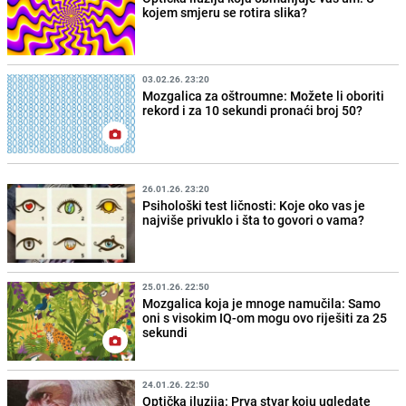
kojem smjeru se rotira slika?
03.02.26. 23:20
Mozgalica za oštroumne: Možete li oboriti
rekord i za 10 sekundi pronaći broj 50?
26.01.26. 23:20
Psihološki test ličnosti: Koje oko vas je
najviše privuklo i šta to govori o vama?
25.01.26. 22:50
Mozgalica koja je mnoge namučila: Samo
oni s visokim IQ-om mogu ovo riješiti za 25
sekundi
24.01.26. 22:50
Optička iluzija: Prva stvar koju ugledate