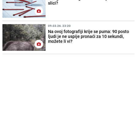
slici?
09.03.26. 23:20
Na ovoj fotografiji krije se puma: 90 posto
ljudi je ne uspije pronaći za 10 sekundi,
možete li vi?