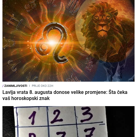
/
ZANIMLJIVOSTI
I
PRIJE OKO 22H
Lavlja vrata 8. augusta donose velike promjene: Šta čeka
vaš horoskopski znak