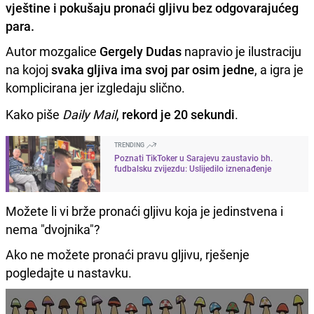
vještine i pokušaju pronaći gljivu bez odgovarajućeg
para.
Autor mozgalice
Gergely Dudas
napravio je ilustraciju
na kojoj
svaka gljiva ima svoj par osim jedne
, a igra je
komplicirana jer izgledaju slično.
Kako piše
Daily Mail
,
rekord je 20 sekundi
.
TRENDING
Poznati TikToker u Sarajevu zaustavio bh.
fudbalsku zvijezdu: Uslijedilo iznenađenje
Možete li vi brže pronaći gljivu koja je jedinstvena i
nema "dvojnika"?
Ako ne možete pronaći pravu gljivu, rješenje
pogledajte u nastavku.