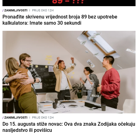
/
ZANIMLJIVOSTI
I
PRIJE OKO 12H
Pronađite skrivenu vrijednost broja 89 bez upotrebe
kalkulatora: Imate samo 30 sekundi
/
ZANIMLJIVOSTI
I
PRIJE OKO 12H
Do 15. augusta stiže novac: Ova dva znaka Zodijaka očekuju
nasljedstvo ili povišicu