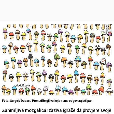
Foto: Gergely Dudas / Pronađite gljivu koja nema odgovarajući par
Zanimljiva mozgalica izaziva igrače da provjere svoje