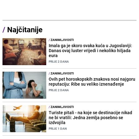
/
Najčitanije
/
ZANIMLJIVOSTI
Imala ga je skoro svaka kuća u Jugoslaviji:
Danas ovaj luster vrijedi i nekoliko hiljada
eura
PRIJE 2 DANA
/
ZANIMLJIVOSTI
Ovih pet horoskopskih znakova nosi najgoru
reputaciju: Ribe su veliko iznenađenje
PRIJE 2 DANA
/
ZANIMLJIVOSTI
Turiste pitali - na koje se destinacije nikad
ne bi vratili: Jedna zemlja posebno se
izdvojila
PRIJE 1 DAN