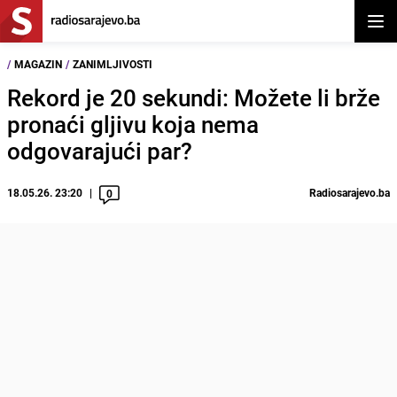
Otvor
/
MAGAZIN
/
ZANIMLJIVOSTI
Rekord je 20 sekundi: Možete li brže
pronaći gljivu koja nema
odgovarajući par?
18.05.26. 23:20
Radiosarajevo.ba
0