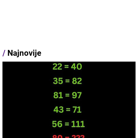
/
Najnovije