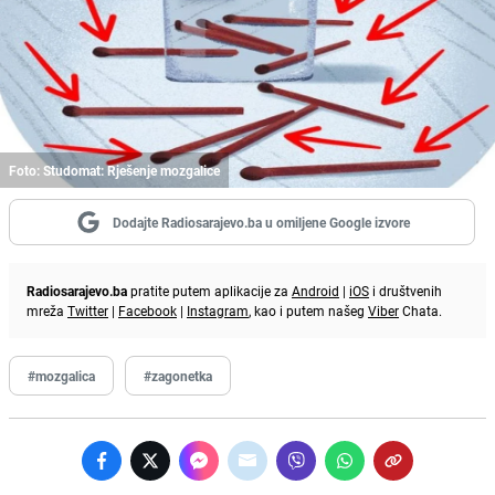
Foto: Studomat: Rješenje mozgalice
Dodajte Radiosarajevo.ba u omiljene Google izvore
Radiosarajevo.ba
pratite putem aplikacije za
Android
|
iOS
i društvenih
mreža
Twitter
|
Facebook
|
Instagram
, kao i putem našeg
Viber
Chata.
#mozgalica
#zagonetka