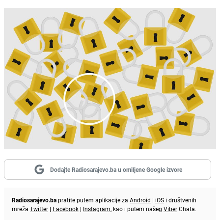
Dodajte Radiosarajevo.ba u omiljene Google izvore
Radiosarajevo.ba
pratite putem aplikacije za
Android
|
iOS
i društvenih
mreža
Twitter
|
Facebook
|
Instagram
, kao i putem našeg
Viber
Chata.