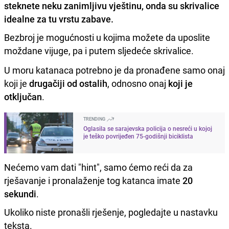
steknete neku zanimljivu vještinu, onda su skrivalice
idealne za tu vrstu zabave.
Bezbroj je mogućnosti u kojima možete da uposlite
moždane vijuge, pa i putem sljedeće skrivalice.
U moru katanaca potrebno je da pronađene samo onaj
koji je
drugačiji od ostalih
, odnosno onaj
koji je
otključan
.
TRENDING
Oglasila se sarajevska policija o nesreći u kojoj
je teško povrijeđen 75-godišnji biciklista
Nećemo vam dati "hint", samo ćemo reći da za
rješavanje i pronalaženje tog katanca imate
20
sekundi
.
Ukoliko niste pronašli rješenje, pogledajte u nastavku
teksta.