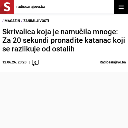
Otvor
/
MAGAZIN
/
ZANIMLJIVOSTI
Skrivalica koja je namučila mnoge:
Za 20 sekundi pronađite katanac koji
se razlikuje od ostalih
12.06.26. 23:20
Radiosarajevo.ba
0