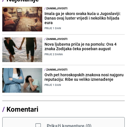
/
ZANIMLJIVOSTI
Imala ga je skoro svaka kuća u Jugoslaviji:
Danas ovaj luster vrijedi i nekoliko hiljada
eura
PRIJE 1 DAN
/
ZANIMLJIVOSTI
Nova ljubavna priča je na pomolu: Ova 4
znaka Zodijaka čeka poseban august
PRIJE 2 DANA
/
ZANIMLJIVOSTI
Ovih pet horoskopskih znakova nosi najgoru
reputaciju: Ribe su veliko iznenađenje
PRIJE 1 DAN
/
Komentari
Prikaži komentare
(
0
)