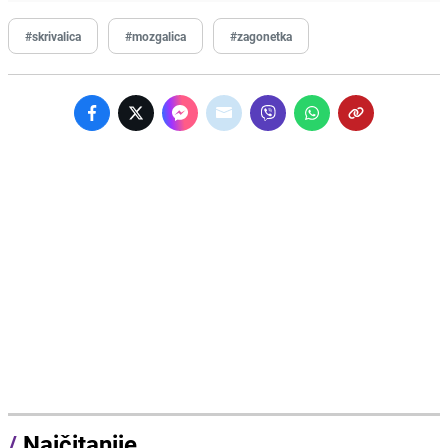
#skrivalica
#mozgalica
#zagonetka
/
Najčitanije