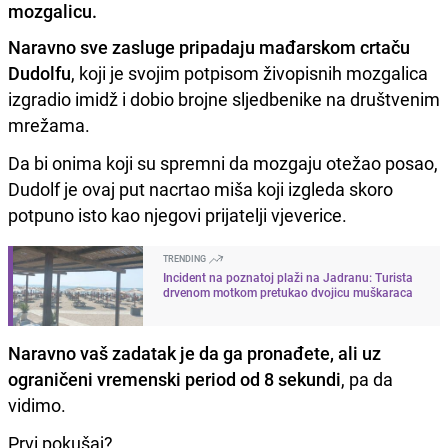
mozgalicu.
Naravno sve zasluge pripadaju mađarskom crtaču
Dudolfu
, koji je svojim potpisom živopisnih mozgalica
izgradio imidž i dobio brojne sljedbenike na društvenim
mrežama.
Da bi onima koji su spremni da mozgaju otežao posao,
Dudolf je ovaj put nacrtao miša koji izgleda skoro
potpuno isto kao njegovi prijatelji vjeverice.
TRENDING
Incident na poznatoj plaži na Jadranu: Turista
drvenom motkom pretukao dvojicu muškaraca
Naravno vaš zadatak je da ga pronađete, ali uz
ograničeni vremenski period od 8 sekundi
, pa da
vidimo.
Prvi pokušaj?