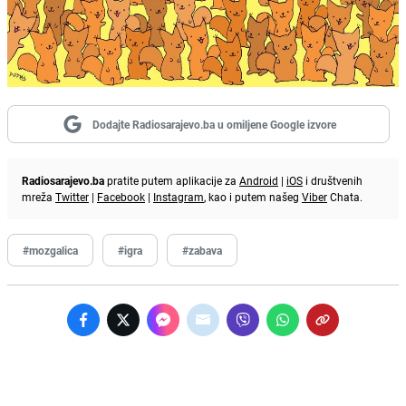
Dodajte Radiosarajevo.ba u omiljene Google izvore
Radiosarajevo.ba
pratite putem aplikacije za
Android
|
iOS
i društvenih
mreža
Twitter
|
Facebook
|
Instagram
, kao i putem našeg
Viber
Chata.
#mozgalica
#igra
#zabava