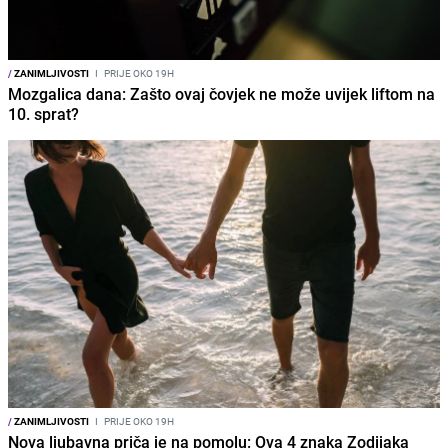
/
ZANIMLJIVOSTI
I
PRIJE OKO 19H
Mozgalica dana: Zašto ovaj čovjek ne može uvijek liftom na
10. sprat?
/
ZANIMLJIVOSTI
I
PRIJE OKO 19H
Nova ljubavna priča je na pomolu: Ova 4 znaka Zodijaka