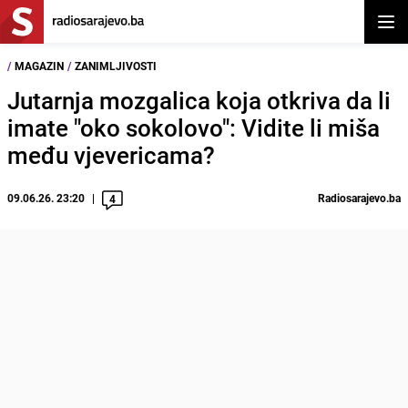
Otvor
/
MAGAZIN
/
ZANIMLJIVOSTI
Jutarnja mozgalica koja otkriva da li
imate "oko sokolovo": Vidite li miša
među vjevericama?
09.06.26. 23:20
Radiosarajevo.ba
4