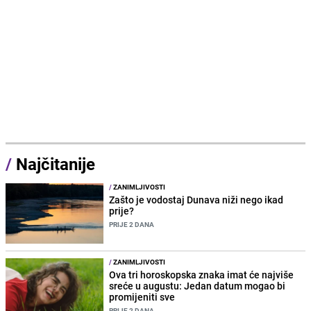
/
Najčitanije
/
ZANIMLJIVOSTI
Zašto je vodostaj Dunava niži nego ikad
prije?
PRIJE 2 DANA
/
ZANIMLJIVOSTI
Ova tri horoskopska znaka imat će najviše
sreće u augustu: Jedan datum mogao bi
promijeniti sve
PRIJE 2 DANA