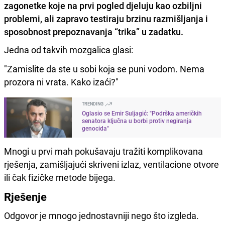
zagonetke koje na prvi pogled djeluju kao ozbiljni
problemi, ali zapravo testiraju brzinu razmišljanja i
sposobnost prepoznavanja “trika” u zadatku.
Jedna od takvih mozgalica glasi:
"Zamislite da ste u sobi koja se puni vodom. Nema
prozora ni vrata. Kako izaći?"
TRENDING
Oglasio se Emir Suljagić: "Podrška američkih
senatora ključna u borbi protiv negiranja
genocida"
Mnogi u prvi mah pokušavaju tražiti komplikovana
rješenja, zamišljajući skriveni izlaz, ventilacione otvore
ili čak fizičke metode bijega.
Rješenje
Odgovor je mnogo jednostavniji nego što izgleda.