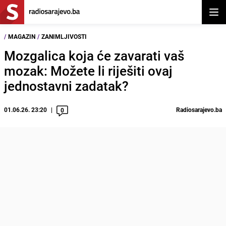
Otvor
/
MAGAZIN
/
ZANIMLJIVOSTI
Mozgalica koja će zavarati vaš
mozak: Možete li riješiti ovaj
jednostavni zadatak?
01.06.26. 23:20
Radiosarajevo.ba
0