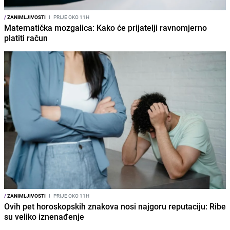
/
ZANIMLJIVOSTI
I
PRIJE OKO 11H
Matematička mozgalica: Kako će prijatelji ravnomjerno
platiti račun
/
ZANIMLJIVOSTI
I
PRIJE OKO 11H
Ovih pet horoskopskih znakova nosi najgoru reputaciju: Ribe
su veliko iznenađenje