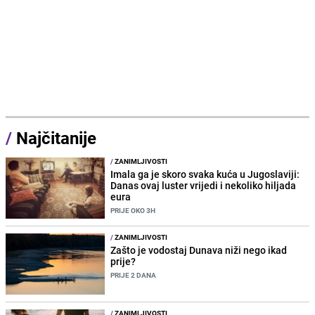
/
Najčitanije
/
ZANIMLJIVOSTI
Imala ga je skoro svaka kuća u Jugoslaviji:
Danas ovaj luster vrijedi i nekoliko hiljada
eura
PRIJE OKO 3H
/
ZANIMLJIVOSTI
Zašto je vodostaj Dunava niži nego ikad
prije?
PRIJE 2 DANA
/
ZANIMLJIVOSTI