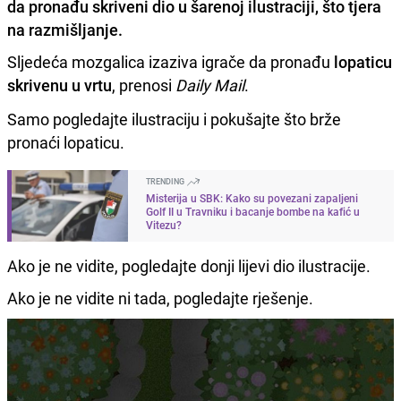
da pronađu skriveni dio u šarenoj ilustraciji, što tjera
na razmišljanje.
Sljedeća mozgalica izaziva igrače da pronađu
lopaticu
skrivenu u vrtu
, prenosi
Daily Mail
.
Samo pogledajte ilustraciju i pokušajte što brže
pronaći lopaticu.
TRENDING
Misterija u SBK: Kako su povezani zapaljeni
Golf II u Travniku i bacanje bombe na kafić u
Vitezu?
Ako je ne vidite, pogledajte donji lijevi dio ilustracije.
Ako je ne vidite ni tada, pogledajte rješenje.