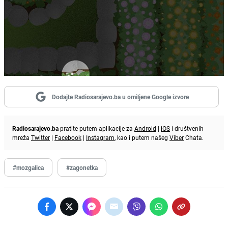
Dodajte Radiosarajevo.ba u omiljene Google izvore
Radiosarajevo.ba
pratite putem aplikacije za
Android
|
iOS
i društvenih
mreža
Twitter
|
Facebook
|
Instagram
, kao i putem našeg
Viber
Chata.
#mozgalica
#zagonetka