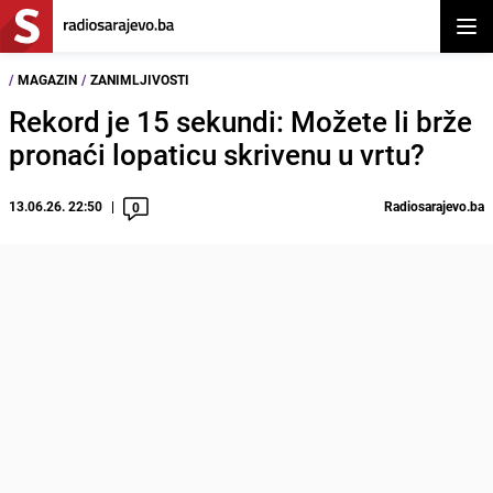
Otvor
/
MAGAZIN
/
ZANIMLJIVOSTI
Rekord je 15 sekundi: Možete li brže
pronaći lopaticu skrivenu u vrtu?
13.06.26. 22:50
Radiosarajevo.ba
0