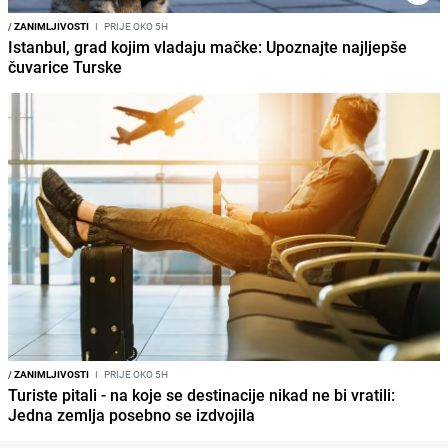
/
ZANIMLJIVOSTI
I
PRIJE OKO 5H
Istanbul, grad kojim vladaju mačke: Upoznajte najljepše
čuvarice Turske
/
ZANIMLJIVOSTI
I
PRIJE OKO 5H
Turiste pitali - na koje se destinacije nikad ne bi vratili:
Jedna zemlja posebno se izdvojila