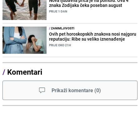
Nova ljubavna priča je na pomolu: Ova 4
znaka Zodijaka čeka poseban august
PRIJE 1 DAN
/
ZANIMLJIVOSTI
Ovih pet horoskopskih znakova nosi najgoru
reputaciju: Ribe su veliko iznenađenje
PRIJE OKO 21H
/
Komentari
Prikaži komentare
(
0
)