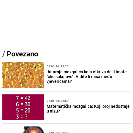
/
Povezano
09.06.26. 23:20
Jutarnja mozgalica koja otkriva da li imate
"oko sokolovo": Vidite li miša među
vjevericama?
07.06.26. 22:50
Matematička mozgalica: Koji broj nedostaje
u nizu?
01.06.26. 23:20