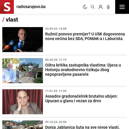
Otvor
/
vlast
23.09.25. 13:08
Ružnić ponovo premijer? U USK dogovorena
nova većina bez SDA, POMAK-a i Laburista
05.09.25. 17:19
Oštra kritika zastupnika vlastima: Djeca u
Hotonju svakodnevno rizikuju zbog
nepopravljene pasarele
11.01.25. 11:50
Assadov gradonačelnik brutalno ubijen:
Upucan u glavu i vezan za drvo
09.12.24. 22:56
Donja Jablanica ljuta na sve nivoe vlasti,