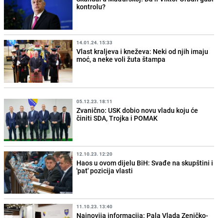
kontrolu?
14.01.24. 15:33
Vlast kraljeva i kneževa: Neki od njih imaju
moć, a neke voli žuta štampa
05.12.23. 18:11
Zvanično: USK dobio novu vladu koju će
činiti SDA, Trojka i POMAK
12.10.23. 12:20
Haos u ovom dijelu BiH: Svađe na skupštini i
'pat' pozicija vlasti
11.10.23. 13:40
Najnovija informacija: Pala Vlada Zeničko-