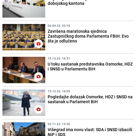
dobojskog kantona
06.04.23. 22:18
Završena maratonska sjednica
Zastupničkog doma Parlamenta FBiH: Evo
šta je odlučeno
15.12.22. 16:51
U toku sastanak predstavnika Osmorke, HDZ
i SNSD u Parlamentu BiH
15.12.22. 16:05
Pogledajte dolazak Osmorke, HDZ i SNSD na
sastanak u Parlament BiH
02.11.22. 13:30
Višegrad ima novu vlast: SDA i SNSD izbacili
NiP i SDS