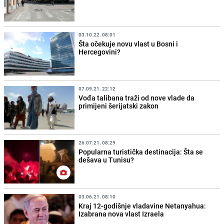
03.10.22. 08:01
Šta očekuje novu vlast u Bosni i
Hercegovini?
07.09.21. 22:12
Vođa talibana traži od nove vlade da
primijeni šerijatski zakon
26.07.21. 08:29
Popularna turistička destinacija: Šta se
dešava u Tunisu?
03.06.21. 08:10
Kraj 12-godišnje vladavine Netanyahua:
Izabrana nova vlast Izraela