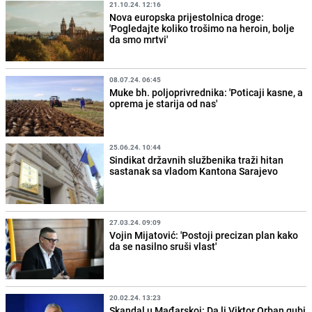
21.10.24. 12:16
Nova europska prijestolnica droge:
'Pogledajte koliko trošimo na heroin, bolje
da smo mrtvi'
08.07.24. 06:45
Muke bh. poljoprivrednika: 'Poticaji kasne, a
oprema je starija od nas'
25.06.24. 10:44
Sindikat državnih službenika traži hitan
sastanak sa vladom Kantona Sarajevo
27.03.24. 09:09
Vojin Mijatović: 'Postoji precizan plan kako
da se nasilno sruši vlast'
20.02.24. 13:23
Skandal u Mađarskoj: Da li Viktor Orban gubi