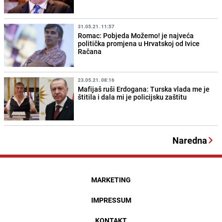
31.05.21. 11:57
Romac: Pobjeda Možemo! je najveća
politička promjena u Hrvatskoj od Ivice
Račana
23.05.21. 08:16
Mafijaš ruši Erdogana: Turska vlada me je
štitila i dala mi je policijsku zaštitu
Naredna
MARKETING
IMPRESSUM
KONTAKT