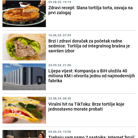
09.08.25. 19:19
Zdravi recept: Slana tortilja torta, osvaja na
prvi zalogaj
16.06.25. 07:59
Brzi i zdravi doručak za početak radne
sedmice: Tortilja od integralnog brašna je
savršen izbor
24.09.24. 21:00
Lijepa vijest: Kompanija u BiH uložila 40
miliona KM i otvorila jednu od najmodernijih
fabrika
23.08.24. 06:30
Viralni hit na TikToku: Brze tortilje koje
jednostavno morate probati
04.06.24. 15:06
Trebaju vam samo 2 sastojka: Internet 'bruji'