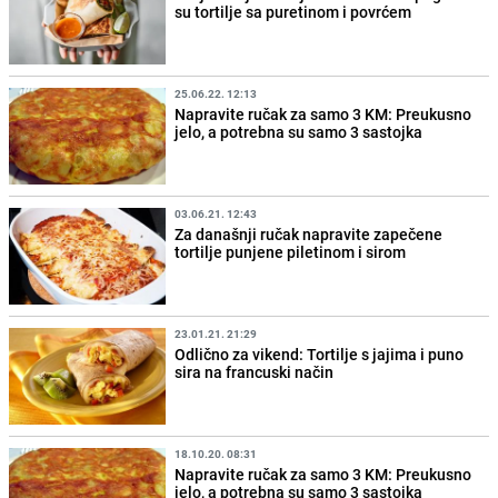
su tortilje sa puretinom i povrćem
25.06.22. 12:13
Napravite ručak za samo 3 KM: Preukusno
jelo, a potrebna su samo 3 sastojka
03.06.21. 12:43
Za današnji ručak napravite zapečene
tortilje punjene piletinom i sirom
23.01.21. 21:29
Odlično za vikend: Tortilje s jajima i puno
sira na francuski način
18.10.20. 08:31
Napravite ručak za samo 3 KM: Preukusno
jelo, a potrebna su samo 3 sastojka