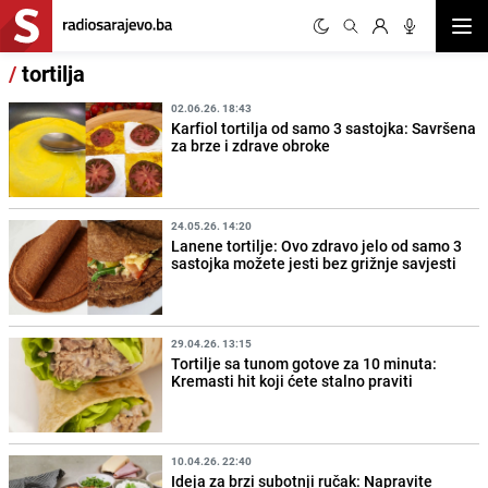
Otvor
/
tortilja
02.06.26. 18:43
Karfiol tortilja od samo 3 sastojka: Savršena
za brze i zdrave obroke
24.05.26. 14:20
Lanene tortilje: Ovo zdravo jelo od samo 3
sastojka možete jesti bez grižnje savjesti
29.04.26. 13:15
Tortilje sa tunom gotove za 10 minuta:
Kremasti hit koji ćete stalno praviti
10.04.26. 22:40
Ideja za brzi subotnji ručak: Napravite