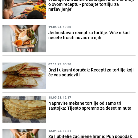
o ovom receptu - probajte tortilju 'za
mršavljenje'
19.05.24. 19:30
Jednostavan recept za tortilje: Više nikad
nećete trošiti novac na njih
07.11.23. 06:30
Brzi i ukusni doručak: Recepti za tortilje koji
će vas oduševiti
18.05.23. 12:17
Napravite mekane tortilje od samo tri
sastojka: Tijesto spremno za deset minuta
12.04.23. 18:21
Za ljubitelje začinjene hrane: Pun pogodak